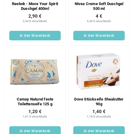
Reebok - Move Your Spirit
Nivea Creme Soft Duschgel
Duschgel 400ml
500 ml
2,90 €
4 €
2,44 € ohne MwSt.
3,36 € ohne MwSt.
In den Warenkorb
In den Warenkorb
Camay Naturel feste
Dove Stückseife Sheabutter
Toilettenseife 125 g
90g
1,20 €
1,40 €
1,01 € ohne MwSt.
1,18 € ohne MwSt.
In den Warenkorb
In den Warenkorb