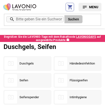
Zum
Inhalt
springen
Suchen
Begrüßen Sie die LAVONIO-Tage mit dem Rabattcode
LAVONIODAYS
auf
ausgewählte Produkte 🛍️
Duschgels, Seifen
Duschgels
Händedesinfektion
Seifen
Flüssigseifen
Seifenspender
Intimhygiene