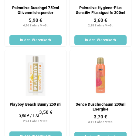
Palmolive Duschgel 750ml
Palmolive Hygiene-Plus
Olivenmilchspender
Sensitiv Flüssigseife 300ml
5,90 €
2,60 €
4,96 € ohne MwSt.
2,18 € ohne MwSt.
In den Warenkorb
In den Warenkorb
Playboy Beach Bunny 250 ml
Sence Duschschaum 200ml
Energise
3,50 €
Verkaufspreis:
3,50 € / 1 St
3,70 €
2,94 € ohne MwSt.
3,11 € ohne MwSt.