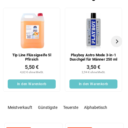
Tip Line Flüssigseife 5l
Playboy Astro Mode 3-in-1
Pfirsich
Duschgel für Männer 250 ml
5,50 €
3,50 €
4,62 € ohne MwSt.
2,94 € ohne MwSt.
In den Warenkorb
In den Warenkorb
P
r
Meistverkauft
Günstigste
Teuerste
Alphabetisch
o
d
L
u