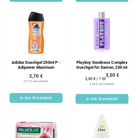
Adidas Duschgel 250ml P -
Playboy Goodness Complex
Adipower Maximum
Duschgel für Damen, 250 ml
3,50 €
2,70 €
Verkaufspreis:
3,50 € / 1 St
2,27 € ohne MwSt.
2,94 € ohne MwSt.
In den Warenkorb
In den Warenkorb