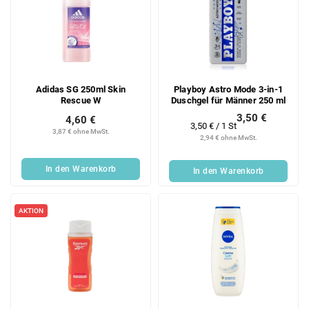
Adidas SG 250ml Skin
Playboy Astro Mode 3-in-1
Rescue W
Duschgel für Männer 250 ml
3,50 €
4,60 €
Verkaufspreis:
3,50 € / 1 St
3,87 € ohne MwSt.
2,94 € ohne MwSt.
In den Warenkorb
In den Warenkorb
AKTION