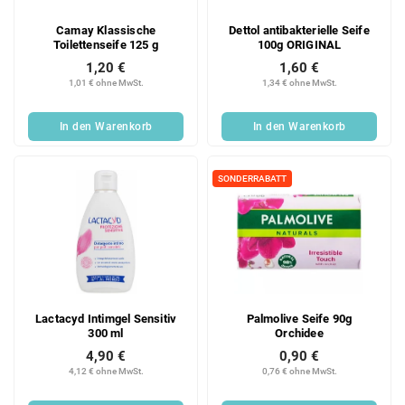
Camay Klassische
Dettol antibakterielle Seife
Toilettenseife 125 g
100g ORIGINAL
1,20 €
1,60 €
1,01 € ohne MwSt.
1,34 € ohne MwSt.
In den Warenkorb
In den Warenkorb
SONDERRABATT
Lactacyd Intimgel Sensitiv
Palmolive Seife 90g
300 ml
Orchidee
4,90 €
0,90 €
4,12 € ohne MwSt.
0,76 € ohne MwSt.