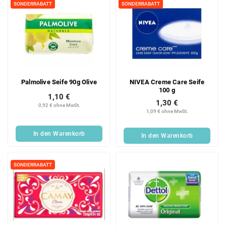
i
k
SONDERRABATT
SONDERRABATT
s
t
t
s
e
o
d
r
e
t
r
i
Palmolive Seife 90g Olive
NIVEA Creme Care Seife
P
e
100 g
r
r
1,10 €
1,30 €
o
u
0,92 € ohne MwSt.
1,09 € ohne MwSt.
d
n
u
g
In den Warenkorb
In den Warenkorb
k
t
e
SONDERRABATT