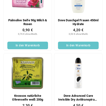
Palmolive Seife 90g Milch &
Dove Duschgel Frauen 450ml
Rosen
Hydrate
0,90 €
4,20 €
0,76 € ohne MwSt.
3,53 € ohne MwSt.
In den Warenkorb
In den Warenkorb
Knossos natürliche
Dove Advanced Care
Olivenseife weiß 200g
Invisible Dry Antitranspirant-
Spray 150 ml
2,30 €
4,50 €