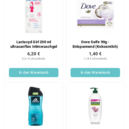
Lactacyd Girl 200 ml
Dove Seife 90g -
ultrasanftes Intimwaschgel
Entspannend (Kokosmilch)
6,20 €
1,40 €
5,21 € ohne MwSt.
1,18 € ohne MwSt.
In den Warenkorb
In den Warenkorb