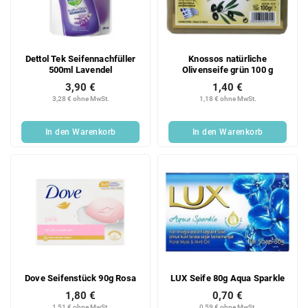
Dettol Tek Seifennachfüller
Knossos natürliche
500ml Lavendel
Olivenseife grün 100 g
3,90 €
1,40 €
3,28 € ohne MwSt.
1,18 € ohne MwSt.
In den Warenkorb
In den Warenkorb
Dove Seifenstück 90g Rosa
LUX Seife 80g Aqua Sparkle
1,80 €
0,70 €
1,51 € ohne MwSt.
0,59 € ohne MwSt.