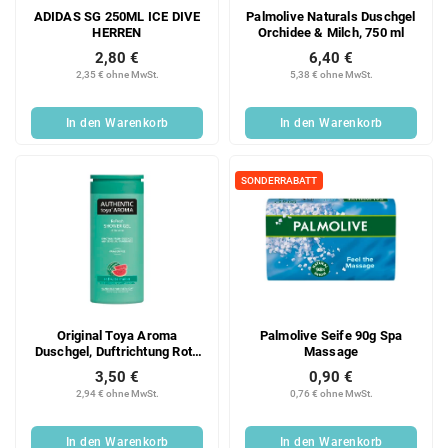
ADIDAS SG 250ML ICE DIVE
Palmolive Naturals Duschgel
HERREN
Orchidee & Milch, 750 ml
2,80 €
6,40 €
2,35 € ohne MwSt.
5,38 € ohne MwSt.
In den Warenkorb
In den Warenkorb
SONDERRABATT
Original Toya Aroma
Palmolive Seife 90g Spa
Duschgel, Duftrichtung Rote
Massage
Wassermelone, 400 ml
3,50 €
0,90 €
2,94 € ohne MwSt.
0,76 € ohne MwSt.
In den Warenkorb
In den Warenkorb