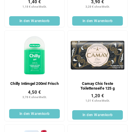
1,40 €
3,90 €
1,18 € ohne MwSt.
3,28 € ohne MwSt.
In den Warenkorb
In den Warenkorb
Chilly Intimgel 200ml Frisch
Camay Chic feste
Toilettenseife 125 g
4,50 €
1,20 €
3,78 € ohne MwSt.
1,01 € ohne MwSt.
In den Warenkorb
In den Warenkorb