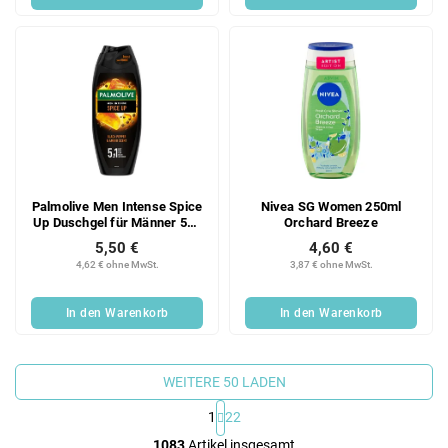
Palmolive Men Intense Spice
Nivea SG Women 250ml
Up Duschgel für Männer 500
Orchard Breeze
ml
5,50 €
4,60 €
4,62 € ohne MwSt.
3,87 € ohne MwSt.
In den Warenkorb
In den Warenkorb
WEITERE 50 LADEN
1
22
S
1083
Artikel insgesamt