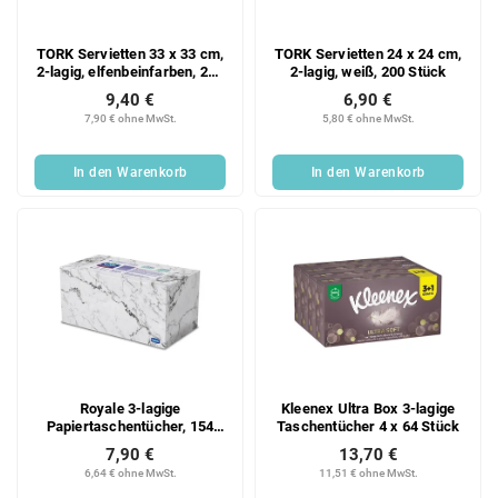
TORK Servietten 33 x 33 cm,
TORK Servietten 24 x 24 cm,
2-lagig, elfenbeinfarben, 200
2-lagig, weiß, 200 Stück
Stück
9,40 €
6,90 €
7,90 € ohne MwSt.
5,80 € ohne MwSt.
In den Warenkorb
In den Warenkorb
Royale 3-lagige
Kleenex Ultra Box 3-lagige
Papiertaschentücher, 154
Taschentücher 4 x 64 Stück
Stück pro Packung
7,90 €
13,70 €
6,64 € ohne MwSt.
11,51 € ohne MwSt.