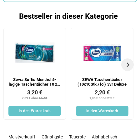
Bestseller in dieser Kategorie
Zewa Softis Menthol 4-
ZEWA Taschentücher
lagige Taschentücher 10 x 9
(10x10Stk./fol) 3vr Deluxe
Stk
3,20 €
2,20 €
2,69 € ohne MwSt.
1,85 € ohne MwSt.
In den Warenkorb
In den Warenkorb
P
r
Meistverkauft
Günstigste
Teuerste
Alphabetisch