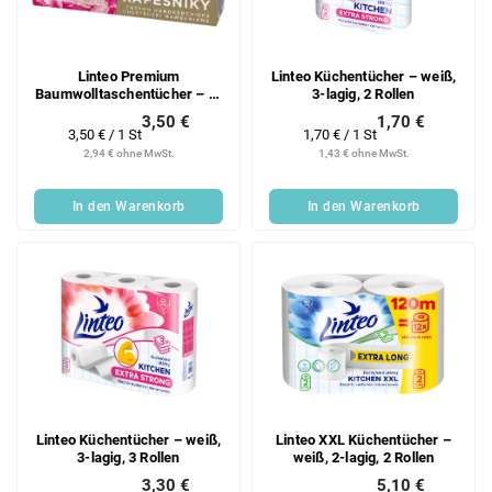
Linteo Premium
Linteo Küchentücher – weiß,
Baumwolltaschentücher – 1-
3-lagig, 2 Rollen
lagig, 6×8 Stück
3,50 €
1,70 €
Verkaufspreis:
Verkaufspreis:
3,50 € / 1 St
1,70 € / 1 St
2,94 € ohne MwSt.
1,43 € ohne MwSt.
In den Warenkorb
In den Warenkorb
Linteo Küchentücher – weiß,
Linteo XXL Küchentücher –
3-lagig, 3 Rollen
weiß, 2-lagig, 2 Rollen
3,30 €
5,10 €