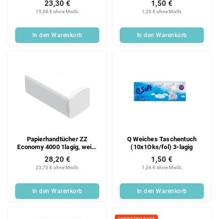
23,30 €
1,50 €
Karton
19,58 € ohne MwSt.
1,26 € ohne MwSt.
In den Warenkorb
In den Warenkorb
Papierhandtücher ZZ
Q Weiches Taschentuch
Economy 4000 1lagig, weiß,
(10x1Oks/fol) 3-lagig
recycelt, 20x200 Blatt Karton
28,20 €
1,50 €
23,70 € ohne MwSt.
1,26 € ohne MwSt.
In den Warenkorb
In den Warenkorb