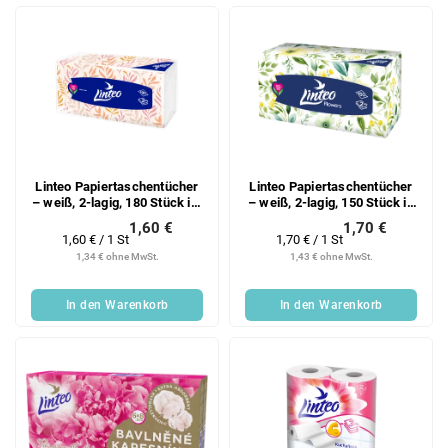
Linteo Papiertaschentücher
Linteo Papiertaschentücher
– weiß, 2-lagig, 180 Stück im
– weiß, 2-lagig, 150 Stück in
Beutel
einer Schachtel
1,60 €
1,70 €
Verkaufspreis:
Verkaufspreis:
1,60 € / 1 St
1,70 € / 1 St
1,34 € ohne MwSt.
1,43 € ohne MwSt.
In den Warenkorb
In den Warenkorb