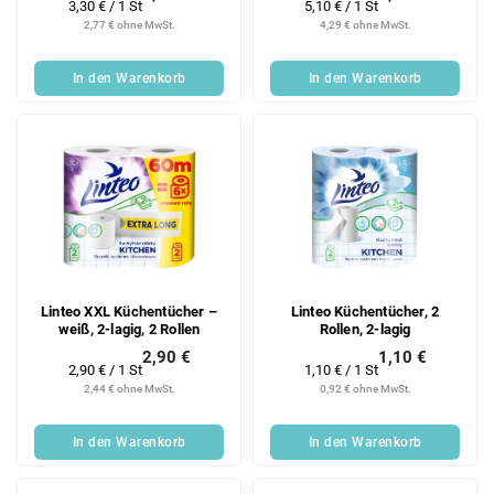
Verkaufspreis:
Verkaufspreis:
3,30 € / 1 St
5,10 € / 1 St
2,77 € ohne MwSt.
4,29 € ohne MwSt.
In den Warenkorb
In den Warenkorb
Linteo XXL Küchentücher –
Linteo Küchentücher, 2
weiß, 2-lagig, 2 Rollen
Rollen, 2-lagig
2,90 €
1,10 €
Verkaufspreis:
Verkaufspreis:
2,90 € / 1 St
1,10 € / 1 St
2,44 € ohne MwSt.
0,92 € ohne MwSt.
In den Warenkorb
In den Warenkorb