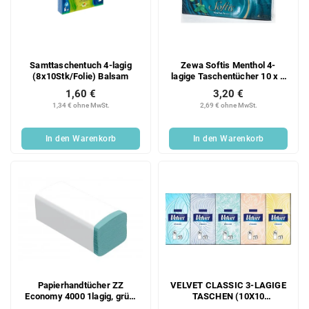
Samttaschentuch 4-lagig
Zewa Softis Menthol 4-
(8x10Stk/Folie) Balsam
lagige Taschentücher 10 x 9
Stk
1,60 €
3,20 €
1,34 € ohne MwSt.
2,69 € ohne MwSt.
In den Warenkorb
In den Warenkorb
Papierhandtücher ZZ
VELVET CLASSIC 3-LAGIGE
Economy 4000 1lagig, grün,
TASCHEN (10X10
Recycling, 20x200 Blatt
STÜCK/FOL)