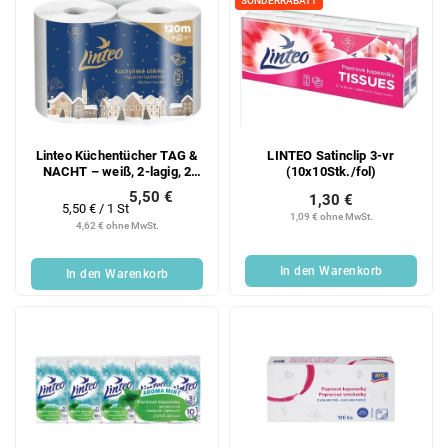
SONDERRABATT
Linteo Küchentücher TAG &
LINTEO Satinclip 3-vr
NACHT – weiß, 2-lagig, 2
(10x10Stk./fol)
Rollen
5,50 €
1,30 €
Verkaufspreis:
5,50 € / 1 St
1,09 € ohne MwSt.
4,62 € ohne MwSt.
In den Warenkorb
In den Warenkorb