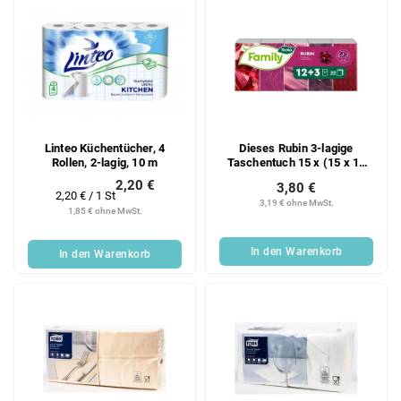
Linteo Küchentücher, 4
Dieses Rubin 3-lagige
Rollen, 2-lagig, 10 m
Taschentuch 15 x (15 x 10
Stück)
2,20 €
3,80 €
Verkaufspreis:
2,20 € / 1 St
3,19 € ohne MwSt.
1,85 € ohne MwSt.
In den Warenkorb
In den Warenkorb