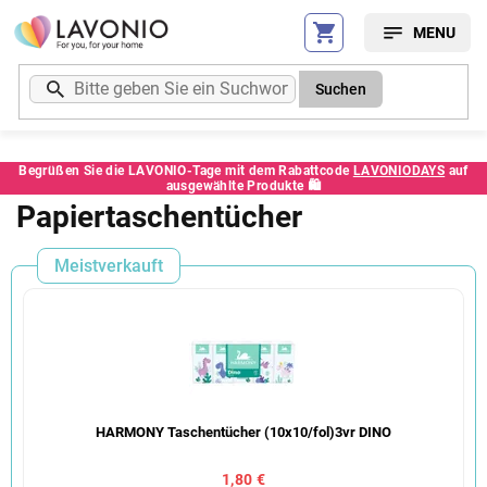
Zum
Inhalt
springen
Suchen
Begrüßen Sie die LAVONIO-Tage mit dem Rabattcode
LAVONIODAYS
auf
ausgewählte Produkte 🛍️
Papiertaschentücher
Meistverkauft
HARMONY Taschentücher (10x10/fol)3vr DINO
1,80 €