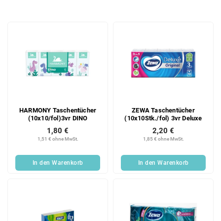
o
d
L
u
i
k
s
t
t
s
e
o
d
r
e
t
r
i
HARMONY Taschentücher
ZEWA Taschentücher
P
e
(10x10/fol)3vr DINO
(10x10Stk./fol) 3vr Deluxe
r
r
1,80 €
2,20 €
o
u
1,51 € ohne MwSt.
1,85 € ohne MwSt.
d
n
u
g
In den Warenkorb
In den Warenkorb
k
t
e