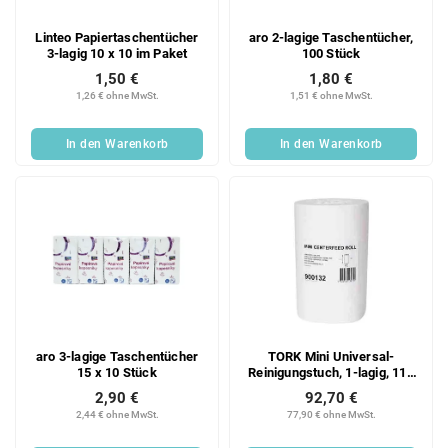
Linteo Papiertaschentücher
aro 2-lagige Taschentücher,
3-lagig 10 x 10 im Paket
100 Stück
1,50 €
1,80 €
1,26 € ohne MwSt.
1,51 € ohne MwSt.
In den Warenkorb
In den Warenkorb
aro 3-lagige Taschentücher
TORK Mini Universal-
15 x 10 Stück
Reinigungstuch, 1-lagig, 110
m, 10 Stück
2,90 €
92,70 €
2,44 € ohne MwSt.
77,90 € ohne MwSt.