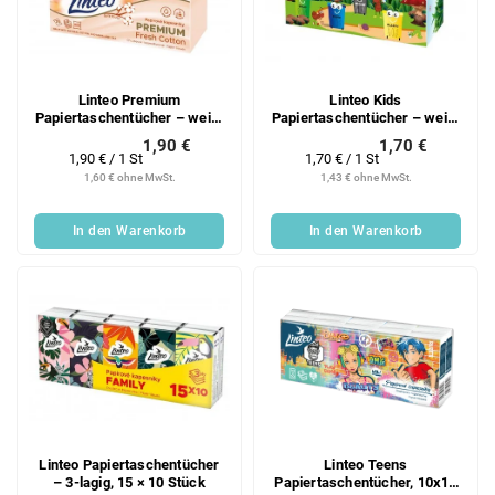
Linteo Premium
Linteo Kids
Papiertaschentücher – weiß,
Papiertaschentücher – weiß,
4-lagig, 70 Stück pro
3-lagig mit Balsam, 90 Stück
1,90 €
1,70 €
Packung
in einer Packung
Verkaufspreis:
Verkaufspreis:
1,90 € / 1 St
1,70 € / 1 St
1,60 € ohne MwSt.
1,43 € ohne MwSt.
In den Warenkorb
In den Warenkorb
Linteo Papiertaschentücher
Linteo Teens
– 3-lagig, 15 × 10 Stück
Papiertaschentücher, 10x10