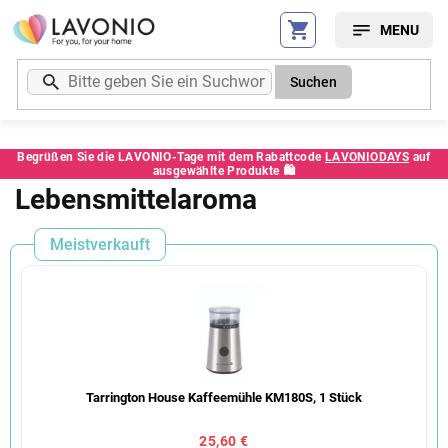
Zum
Inhalt
springen
Suchen
Begrüßen Sie die LAVONIO-Tage mit dem Rabattcode
LAVONIODAYS
auf
ausgewählte Produkte 🛍️
Lebensmittelaroma
Meistverkauft
Tarrington House Kaffeemühle KM180S, 1 Stück
25,60 €