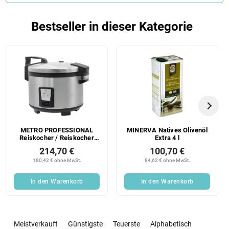
Bestseller in dieser Kategorie
METRO PROFESSIONAL
MINERVA Natives Olivenöl
Reiskocher / Reiskocher
Extra 4 l
GRC1008 8 L 1 Stück
214,70 €
100,70 €
180,42 € ohne MwSt.
84,62 € ohne MwSt.
In den Warenkorb
In den Warenkorb
P
r
Meistverkauft
Günstigste
Teuerste
Alphabetisch