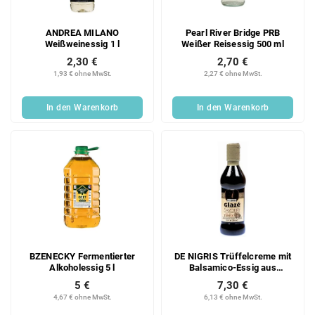
ANDREA MILANO
Pearl River Bridge PRB
Weißweinessig 1 l
Weißer Reisessig 500 ml
2,30 €
2,70 €
1,93 € ohne MwSt.
2,27 € ohne MwSt.
In den Warenkorb
In den Warenkorb
BZENECKY Fermentierter
DE NIGRIS Trüffelcreme mit
Alkoholessig 5 l
Balsamico-Essig aus
Modena 250 ml
5 €
7,30 €
4,67 € ohne MwSt.
6,13 € ohne MwSt.