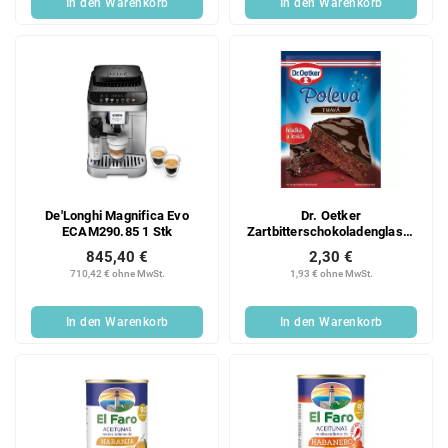
In den Warenkorb
In den Warenkorb
De'Longhi Magnifica Evo
Dr. Oetker
ECAM290.85 1 Stk
Zartbitterschokoladenglasur
100 g
845,40 €
2,30 €
710,42 € ohne MwSt.
1,93 € ohne MwSt.
In den Warenkorb
In den Warenkorb