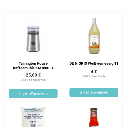
o
d
L
u
i
k
s
t
t
s
e
o
d
r
e
t
r
i
Tarrington House
DE NIGRIS Weißweinessig 1 l
P
e
Kaffeemühle KM180S, 1
r
r
4 €
Stück
25,60 €
o
u
3,74 € ohne MwSt.
21,51 € ohne MwSt.
d
n
u
g
In den Warenkorb
In den Warenkorb
k
t
e