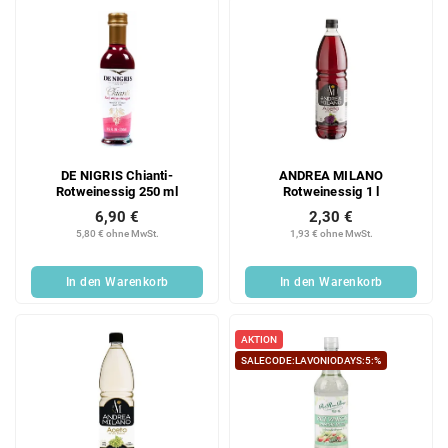
DE NIGRIS Chianti-
ANDREA MILANO
Rotweinessig 250 ml
Rotweinessig 1 l
6,90 €
2,30 €
5,80 € ohne MwSt.
1,93 € ohne MwSt.
In den Warenkorb
In den Warenkorb
AKTION
SALECODE:LAVONIODAYS:5:%