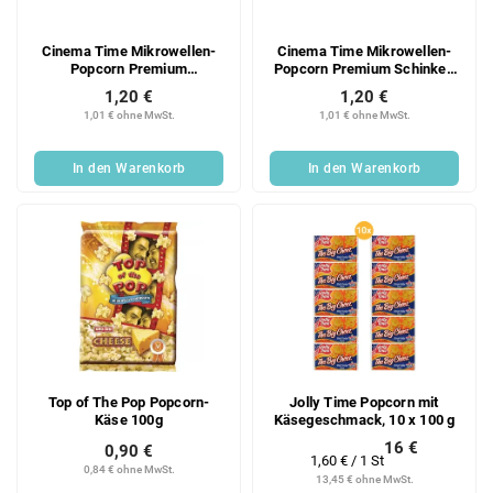
Cinema Time Mikrowellen-
Cinema Time Mikrowellen-
Popcorn Premium
Popcorn Premium Schinken
Doppelbutter 90g
und Käse 90g
1,20 €
1,20 €
1,01 € ohne MwSt.
1,01 € ohne MwSt.
In den Warenkorb
In den Warenkorb
Top of The Pop Popcorn-
Jolly Time Popcorn mit
Käse 100g
Käsegeschmack, 10 x 100 g
16 €
0,90 €
Verkaufspreis:
1,60 € / 1 St
0,84 € ohne MwSt.
13,45 € ohne MwSt.