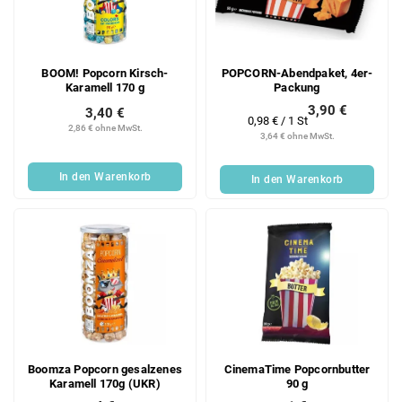
BOOM! Popcorn Kirsch-
POPCORN-Abendpaket, 4er-
Karamell 170 g
Packung
3,90 €
3,40 €
Verkaufspreis:
0,98 € / 1 St
2,86 € ohne MwSt.
3,64 € ohne MwSt.
In den Warenkorb
In den Warenkorb
Boomza Popcorn gesalzenes
CinemaTime Popcornbutter
Karamell 170g (UKR)
90 g