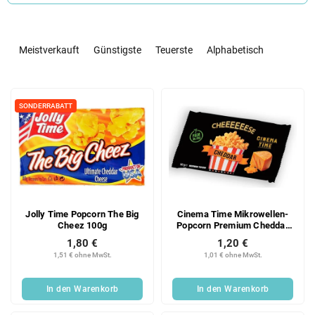
P
r
Meistverkauft
Günstigste
Teuerste
Alphabetisch
o
d
L
u
i
k
SONDERRABATT
s
t
t
s
e
o
d
r
e
t
r
i
Jolly Time Popcorn The Big
Cinema Time Mikrowellen-
P
e
Cheez 100g
Popcorn Premium Cheddar
r
r
90g
1,80 €
1,20 €
o
u
1,51 € ohne MwSt.
1,01 € ohne MwSt.
d
n
u
g
In den Warenkorb
In den Warenkorb
k
t