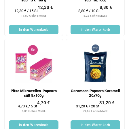
süß 15 x 100 g
süß 10x100g
12,30 €
8,80 €
Verkaufspreis:
Verkaufspreis:
12,30 € / 15 St
8,80 € / 10 St
11,50 € ohne MwSt.
8,22 € ohne MwSt.
In den Warenkorb
In den Warenkorb
Pitso Mikrowellen-Popcorn
Caramoon Popcorn Karamell
süß 5x100g
20x70g
4,70 €
31,20 €
Verkaufspreis:
Verkaufspreis:
4,70 € / 5 St
31,20 € / 20 St
4,39 € ohne MwSt.
29,16 € ohne MwSt.
In den Warenkorb
In den Warenkorb