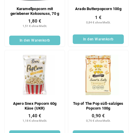
Karamellpopcorn mit
Arado Butterpopcorn 100g
geriebener Kokosnuss, 70 g
1 €
1,80 €
0,84 € ohne MwSt.
1,51 € ohne MwSt.
In den Warenkorb
In den Warenkorb
Apero Snex Popcorn 60g
Top of The Pop süß-salziges
Käse (UKR)
Popcorn 100g
1,40 €
0,90 €
1,18 € ohne MwSt.
0,76 € ohne MwSt.