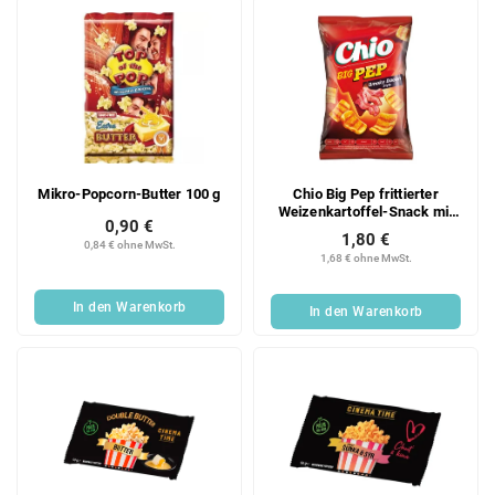
e
Mikro-Popcorn-Butter 100 g
Chio Big Pep frittierter
Weizenkartoffel-Snack mit
0,90 €
geräuchertem
1,80 €
0,84 € ohne MwSt.
Speckgeschmack 65 g
1,68 € ohne MwSt.
In den Warenkorb
In den Warenkorb