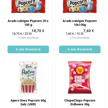
Arado salziges Popcorn 25 x
Arado salziges Popcorn
100 g
10x100g
18,70 €
7,60 €
Verkaufspreis:
Verkaufspreis:
18,70 € / 25 St
7,60 € / 10 St
17,48 € ohne MwSt.
7,10 € ohne MwSt.
In den Warenkorb
In den Warenkorb
Apero Snex Popcorn 60g
ChupaChups Popcorn
Salz (UKR)
Erdbeere 30g