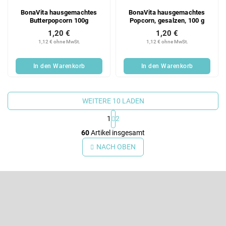
BonaVita hausgemachtes
BonaVita hausgemachtes
Butterpopcorn 100g
Popcorn, gesalzen, 100 g
1,20 €
1,20 €
1,12 € ohne MwSt.
1,12 € ohne MwSt.
In den Warenkorb
In den Warenkorb
WEITERE 10 LADEN
1
2
S
60
Artikel insgesamt
t
e
NACH OBEN
u
e
F
r
e
u
l
ß
Newsletter abonnieren
e
z
m
e
Legen Sie Ihre E-Mail ein und wir werden Ihnen Informationen über
e