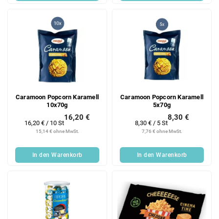
Caramoon Popcorn Karamell
Caramoon Popcorn Karamell
10x70g
5x70g
16,20 €
8,30 €
Verkaufspreis:
Verkaufspreis:
16,20 € / 10 St
8,30 € / 5 St
15,14 € ohne MwSt.
7,76 € ohne MwSt.
In den Warenkorb
In den Warenkorb