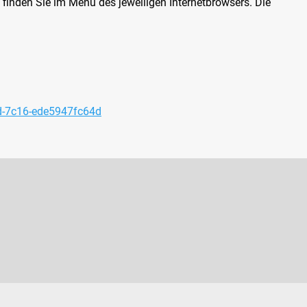
inden Sie im Menü des jeweiligen Internetbrowsers. Die
d-7c16-ede5947fc64d