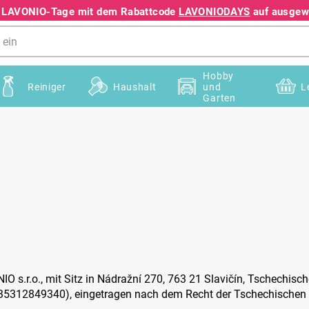
e LAVONIO-Tage mit dem Rabattcode
LAVONIODAYS
auf ausgewä
+49 78195633041
Hobby
Reiniger
Haushalt
und
L
Garten
NIO s.r.o., mit Sitz in Nádražní 270, 763 21 Slavičín, Tschechis
5312849340), eingetragen nach dem Recht der Tschechischen R