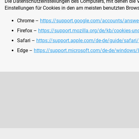
Die Datenschutzeinstellungen des Computers, mit denen die V
Einstellungen für Cookies in den am meisten benutzten Brows
Chrome –
https://support.google.com/accounts/answ
Firefox –
https://support.mozilla.org/de/kb/cookies-und
Safari –
https://support.apple.com/de-de/guide/safari
Edge –
https://support.microsoft.com/de-de/windows
F
u
ß
Newsletter abonnieren
z
Legen Sie Ihre E-Mail ein und wir werden Ihnen Informationen üb
e
Produkte in unserem E-Shop zusenden.
i
l
e