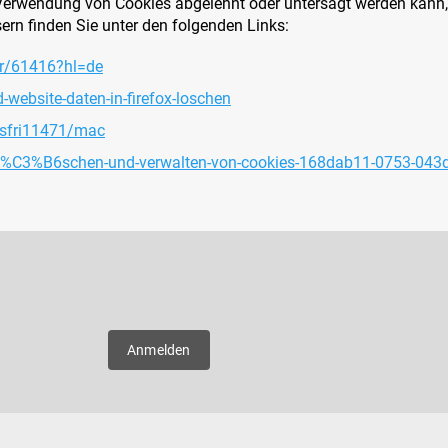
erwendung von Cookies abgelehnt oder untersagt werden kann, f
ern finden Sie unter den folgenden Links:
er/61416?hl=de
-website-daten-in-firefox-loschen
/sfri11471/mac
/l%C3%B6schen-und-verwalten-von-cookies-168dab11-0753-043
E-Mail
er neue
Anmelden