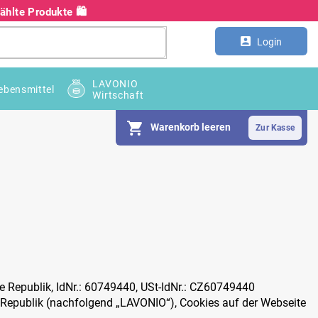
hlte Produkte 🛍️
Kontakt
Großhandel B2B
Login
LAVONIO
ebensmittel
Wirtschaft
Warenkorb leeren
che Republik, IdNr.: 60749440, USt-IdNr.: CZ60749440
epublik (nachfolgend „LAVONIO“), Cookies auf der Webseite