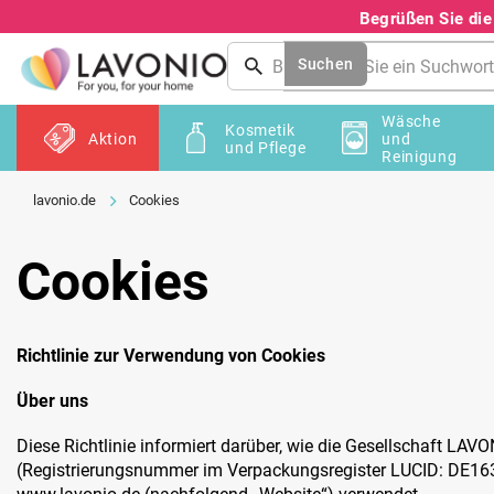
Zum
Begrüßen Sie di
Inhalt
springen
Suchen
Wäsche
Kosmetik
Aktion
und
und Pflege
Reinigung
Cookies
Cookies
Richtlinie zur Verwendung von Cookies
Über uns
Diese Richtlinie informiert darüber, wie die Gesellschaft LAVO
(Registrierungsnummer im Verpackungsregister LUCID: DE163