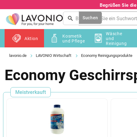
Zum
Begrüßen Sie di
Inhalt
springen
Suchen
Wäsche
Kosmetik
Aktion
und
und Pflege
Reinigung
LAVONIO Wirtschaft
Economy Reinigungsprodukte
Economy Geschirrsp
Meistverkauft