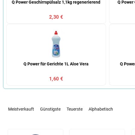
Q Power Geschirrspülsalz 1,1kg regenerierend
Q Power 
2,30 €
Q Power für Gerichte 1L Aloe Vera
Q Power
1,60 €
P
r
Meistverkauft
Günstigste
Teuerste
Alphabetisch
o
d
u
L
k