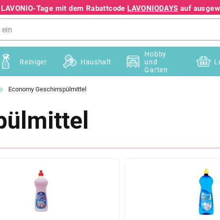
e LAVONIO-Tage mit dem Rabattcode
LAVONIODAYS
auf ausgewä
+49 78195633041
Hobby
Reiniger
Haushalt
und
L
Garten
Economy Geschirrspülmittel
ülmittel