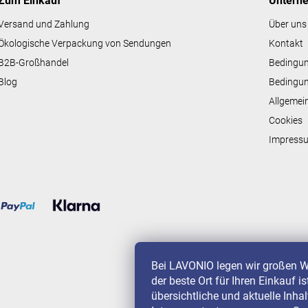
Zum Einkauf
Untern
d
e
Versand und Zahlung
Über uns
r
Ökologische Verpackung von Sendungen
Kontakt
L
i
B2B-Großhandel
Bedingu
s
Blog
Bedingun
t
e
Allgemei
Cookies
Impress
Bei LAVONIO legen wir großen W
der beste Ort für Ihren Einkauf i
übersichtliche und aktuelle Inha