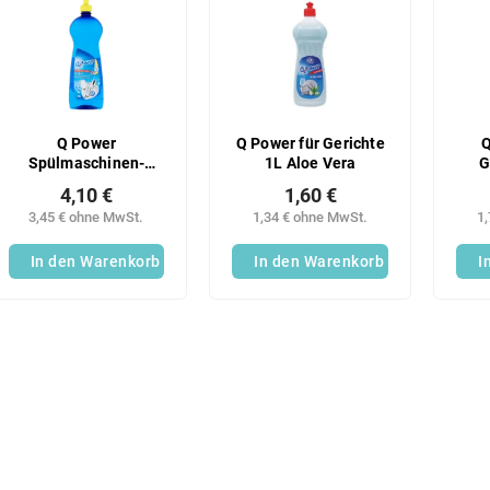
Q Power
Q Power für Gerichte
Q
Spülmaschinen-
1L Aloe Vera
G
Klarspüler 1L
4,10 €
1,60 €
Geschirr
3,45 € ohne MwSt.
1,34 € ohne MwSt.
1
In den Warenkorb
In den Warenkorb
I