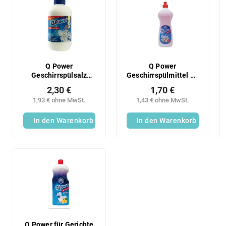
i
t
s
s
t
o
e
r
d
t
e
i
r
Q Power
Q Power
e
Geschirrspülsalz
Geschirrspülmittel 1L
P
1,1kg regenerierend
Granatapfel
r
r
2,30 €
1,70 €
u
o
1,93 € ohne MwSt.
1,43 € ohne MwSt.
n
d
g
In den Warenkorb
In den Warenkorb
u
k
t
e
Q Power für Gerichte