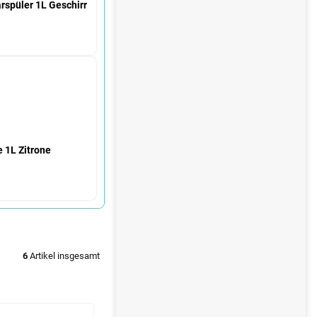
e
spüler 1L Geschirr
e 1L Zitrone
6
Artikel insgesamt