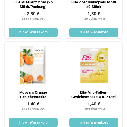
Ellie Mizellentücher (25
Ellie Abschminkpads MAXI
Stück/Packung)
40 Stück
2,30 €
1,50 €
1,93 € ohne MwSt.
1,26 € ohne MwSt.
In den Warenkorb
In den Warenkorb
Mooyam Orange
Ellie Anti-Falten-
Gesichtsmaske
Gesichtsmaske Q10 2x8ml
1,40 €
1,40 €
1,18 € ohne MwSt.
1,18 € ohne MwSt.
In den Warenkorb
In den Warenkorb