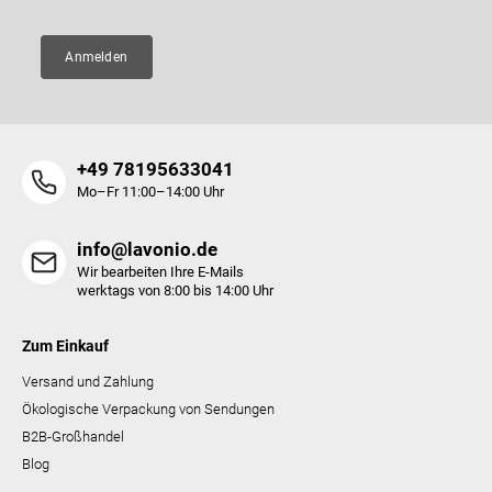
n
t
e
Anmelden
d
e
r
L
i
+49 78195633041
s
t
Mo–Fr 11:00–14:00 Uhr
e
info@lavonio.de
Wir bearbeiten Ihre E-Mails
werktags von 8:00 bis 14:00 Uhr
Zum Einkauf
Versand und Zahlung
Ökologische Verpackung von Sendungen
B2B-Großhandel
Blog