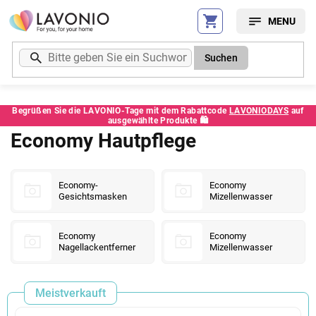
Zum
Inhalt
springen
Suchen
Begrüßen Sie die LAVONIO-Tage mit dem Rabattcode
LAVONIODAYS
auf
ausgewählte Produkte 🛍️
Economy Hautpflege
Economy-
Economy
Gesichtsmasken
Mizellenwasser
Economy
Economy
Nagellackentferner
Mizellenwasser
Meistverkauft