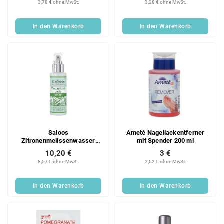
3,78 € ohne MwSt.
3,28 € ohne MwSt.
d
n
u
g
In den Warenkorb
In den Warenkorb
k
t
e
Saloos
Ameté Nagellackentferner
Zitronenmelissenwasser
mit Spender 200 ml
100ml 100% BIO
10,20 €
3 €
8,57 € ohne MwSt.
2,52 € ohne MwSt.
In den Warenkorb
In den Warenkorb