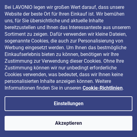
Bei LAVONIO legen wir großen Wert darauf, dass unsere
Website der beste Ort für Ihren Einkauf ist. Wir bemühen
LAVONIO in der Welt
uns, für Sie übersichtliche und aktuelle Inhalte
bereitzustellen und Ihnen das Interessanteste aus unserem
Sortiment zu zeigen. Dafür verwenden wir kleine Dateien,
sogenannte Cookies, die auch zur Personalisierung von
Werbung eingesetzt werden. Um Ihnen das bestmögliche
Einkaufserlebnis bieten zu können, benötigen wir Ihre
Für Aktionen, Gewinnspiele und Rabatte folgen Sie uns auf:
Zustimmung zur Verwendung dieser Cookies. Ohne Ihre
Zustimmung können wir nur unbedingt erforderliche
Cookies verwenden, was bedeutet, dass wir Ihnen keine
personalisierten Inhalte anzeigen können. Weitere
Informationen finden Sie in unseren
Cookie-Richtlinien
.
Einstellungen
Copyright 2026
LAVONIO.de
. Alle Rechte vorbehalten.
Akzeptieren