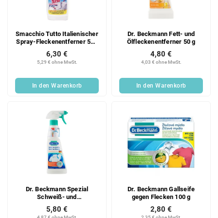
Smacchio Tutto Italienischer
Dr. Beckmann Fett- und
Spray-Fleckenentferner 500
Ölfleckenentferner 50 g
ml
6,30 €
4,80 €
5,29 € ohne MwSt.
4,03 € ohne MwSt.
In den Warenkorb
In den Warenkorb
Dr. Beckmann Spezial
Dr. Beckmann Gallseife
Schweiß- und
gegen Flecken 100 g
Deofleckenentferner mit
5,80 €
2,80 €
aktivem Geruchsentferner
4,87 € ohne MwSt.
2,35 € ohne MwSt.