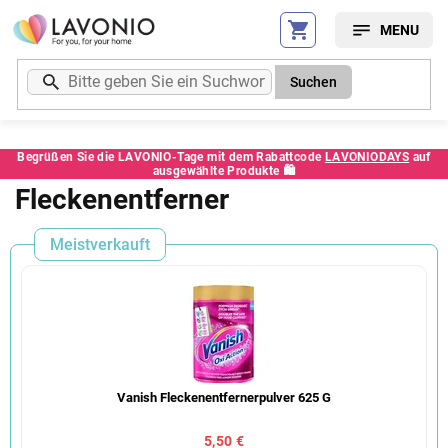
Zum
Inhalt
springen
Suchen
Begrüßen Sie die LAVONIO-Tage mit dem Rabattcode
LAVONIODAYS
auf
ausgewählte Produkte 🛍️
Fleckenentferner
Meistverkauft
Vanish Fleckenentfernerpulver 625 G
5,50 €