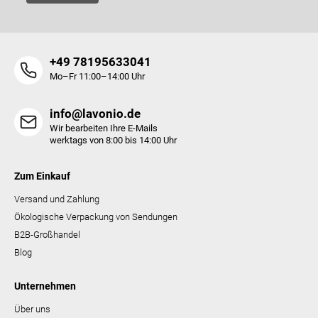
e
r
L
i
+49 78195633041
s
t
Mo–Fr 11:00–14:00 Uhr
e
info@lavonio.de
Wir bearbeiten Ihre E-Mails
werktags von 8:00 bis 14:00 Uhr
Zum Einkauf
Versand und Zahlung
Ökologische Verpackung von Sendungen
B2B-Großhandel
Blog
Unternehmen
Über uns