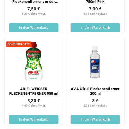
Fleckenentferner vor der
750ml Pink
Wäsche, Stück
7,50 €
7,30 €
6,30 € ohne MwSt.
6,13 € ohne MwSt.
In den Warenkorb
In den Warenkorb
SONDERRABATT
ARIEL WEISSER
AVA Čikuli Fleckenentferner
FLECKENENTFERNER 950 ml
200ml
5,30 €
3 €
4,45 € ohne MwSt.
2,52 € ohne MwSt.
In den Warenkorb
In den Warenkorb