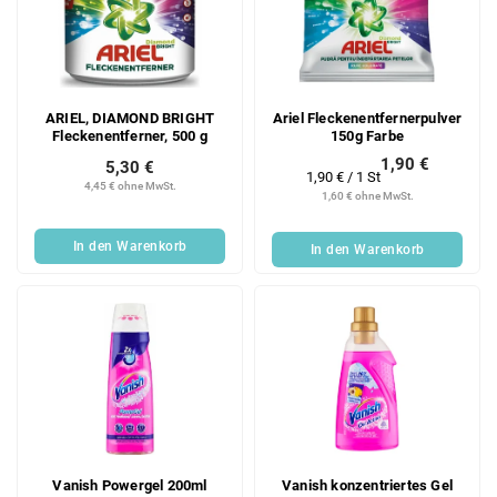
ARIEL, DIAMOND BRIGHT
Ariel Fleckenentfernerpulver
Fleckenentferner, 500 g
150g Farbe
1,90 €
5,30 €
Verkaufspreis:
1,90 € / 1 St
4,45 € ohne MwSt.
1,60 € ohne MwSt.
In den Warenkorb
In den Warenkorb
Vanish Powergel 200ml
Vanish konzentriertes Gel