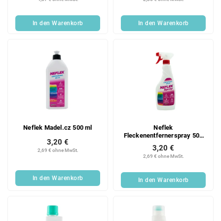
im Spray 250 ml
In den Warenkorb
In den Warenkorb
Neflek Madel.cz 500 ml
Neflek
Fleckenentfernerspray 500
3,20 €
ml
3,20 €
2,69 € ohne MwSt.
2,69 € ohne MwSt.
In den Warenkorb
In den Warenkorb