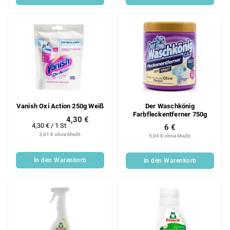
Vanish Oxi Action 250g Weiß
Der Waschkönig
Farbfleckentferner 750g
4,30 €
Verkaufspreis:
4,30 € / 1 St
6 €
3,61 € ohne MwSt.
5,04 € ohne MwSt.
In den Warenkorb
In den Warenkorb