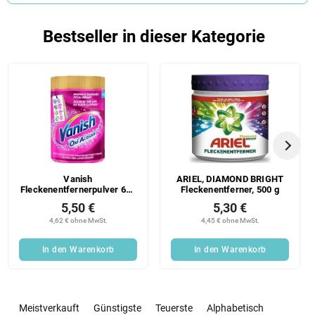
Bestseller in dieser Kategorie
Vanish
ARIEL, DIAMOND BRIGHT
Fleckenentfernerpulver 625
Fleckenentferner, 500 g
G
5,50 €
5,30 €
4,62 € ohne MwSt.
4,45 € ohne MwSt.
In den Warenkorb
In den Warenkorb
P
r
Meistverkauft
Günstigste
Teuerste
Alphabetisch