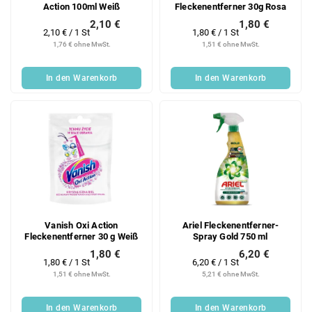
Action 100ml Weiß
Fleckenentferner 30g Rosa
2,10 €
1,80 €
Verkaufspreis:
Verkaufspreis:
2,10 € / 1 St
1,80 € / 1 St
1,76 € ohne MwSt.
1,51 € ohne MwSt.
In den Warenkorb
In den Warenkorb
Vanish Oxi Action
Ariel Fleckenentferner-
Fleckenentferner 30 g Weiß
Spray Gold 750 ml
1,80 €
6,20 €
Verkaufspreis:
Verkaufspreis:
1,80 € / 1 St
6,20 € / 1 St
1,51 € ohne MwSt.
5,21 € ohne MwSt.
In den Warenkorb
In den Warenkorb