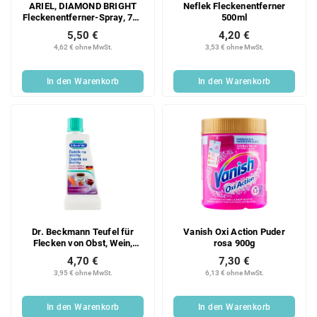
ARIEL, DIAMOND BRIGHT
Neflek Fleckenentferner
Fleckenentferner-Spray, 750
500ml
ml
5,50 €
4,20 €
4,62 € ohne MwSt.
3,53 € ohne MwSt.
In den Warenkorb
In den Warenkorb
Dr. Beckmann Teufel für
Vanish Oxi Action Puder
Flecken von Obst, Wein,
rosa 900g
Kaffee, Tee 50 ml
4,70 €
7,30 €
3,95 € ohne MwSt.
6,13 € ohne MwSt.
In den Warenkorb
In den Warenkorb