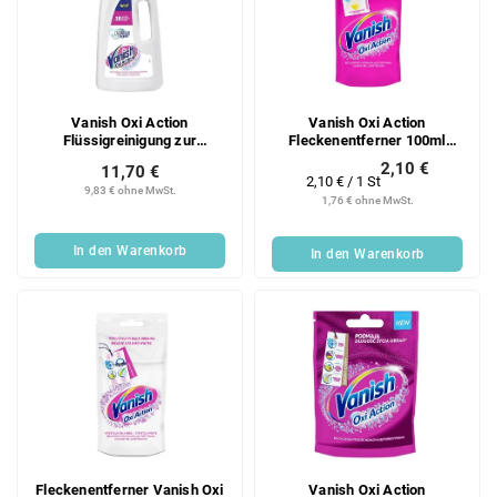
Vanish Oxi Action
Vanish Oxi Action
Flüssigreinigung zur
Fleckenentferner 100ml
Aufhellung und
Rosa
2,10 €
11,70 €
Fleckenentfernung, 2 l
Verkaufspreis:
2,10 € / 1 St
9,83 € ohne MwSt.
1,76 € ohne MwSt.
In den Warenkorb
In den Warenkorb
Fleckenentferner Vanish Oxi
Vanish Oxi Action