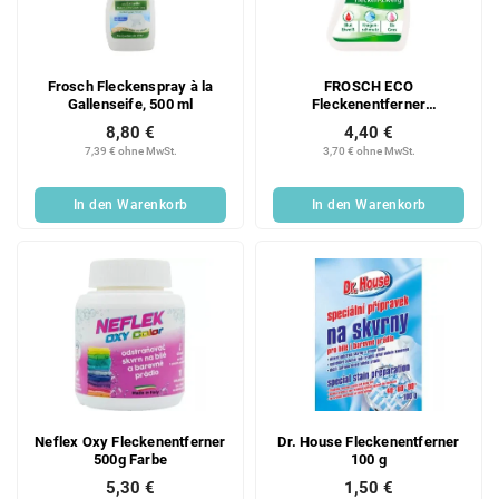
Frosch Fleckenspray à la
FROSCH ECO
Gallenseife, 500 ml
Fleckenentferner
Gallenseife 75 ml
8,80 €
4,40 €
7,39 € ohne MwSt.
3,70 € ohne MwSt.
In den Warenkorb
In den Warenkorb
Neflex Oxy Fleckenentferner
Dr. House Fleckenentferner
500g Farbe
100 g
5,30 €
1,50 €