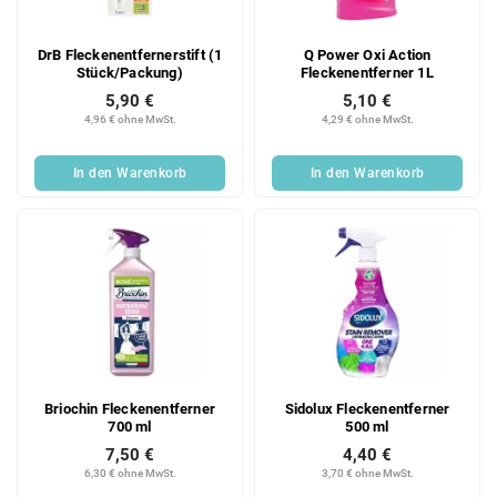
DrB Fleckenentfernerstift (1
Q Power Oxi Action
Stück/Packung)
Fleckenentferner 1L
5,90 €
5,10 €
4,96 € ohne MwSt.
4,29 € ohne MwSt.
In den Warenkorb
In den Warenkorb
Briochin Fleckenentferner
Sidolux Fleckenentferner
700 ml
500 ml
7,50 €
4,40 €
6,30 € ohne MwSt.
3,70 € ohne MwSt.