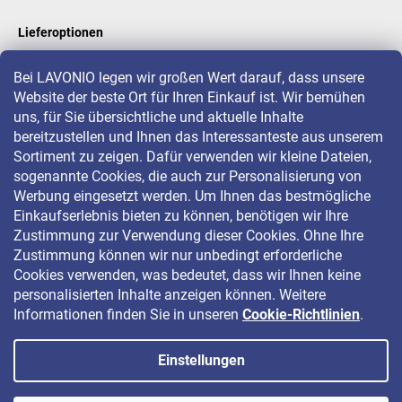
Lieferoptionen
Bei LAVONIO legen wir großen Wert darauf, dass unsere
Website der beste Ort für Ihren Einkauf ist. Wir bemühen
LAVONIO in der Welt
uns, für Sie übersichtliche und aktuelle Inhalte
bereitzustellen und Ihnen das Interessanteste aus unserem
Sortiment zu zeigen. Dafür verwenden wir kleine Dateien,
sogenannte Cookies, die auch zur Personalisierung von
Werbung eingesetzt werden. Um Ihnen das bestmögliche
Einkaufserlebnis bieten zu können, benötigen wir Ihre
Für Aktionen, Gewinnspiele und Rabatte folgen Sie uns auf:
Zustimmung zur Verwendung dieser Cookies. Ohne Ihre
Zustimmung können wir nur unbedingt erforderliche
Cookies verwenden, was bedeutet, dass wir Ihnen keine
personalisierten Inhalte anzeigen können. Weitere
Informationen finden Sie in unseren
Cookie-Richtlinien
.
Einstellungen
Copyright 2026
LAVONIO.de
. Alle Rechte vorbehalten.