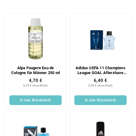
o
d
L
u
i
k
s
t
t
s
e
o
d
r
e
t
r
i
Alpa Fougere Eau de
Adidas UEFA 11 Champions
P
e
Cologne für Männer 250 ml
League GOAL Aftershave
r
r
100 ml
4,70 €
6,40 €
o
u
3,95 € ohne MwSt.
5,38 € ohne MwSt.
d
n
u
g
In den Warenkorb
In den Warenkorb
k
t
e