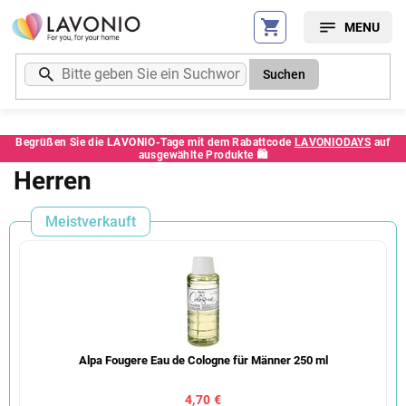
Zum
Inhalt
springen
Suchen
Begrüßen Sie die LAVONIO-Tage mit dem Rabattcode
LAVONIODAYS
auf
ausgewählte Produkte 🛍️
Herren
Meistverkauft
Alpa Fougere Eau de Cologne für Männer 250 ml
4,70 €