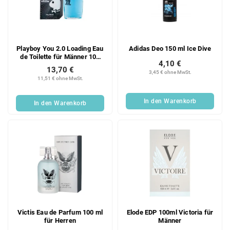
Playboy You 2.0 Loading Eau
Adidas Deo 150 ml Ice Dive
de Toilette für Männer 100
4,10 €
ml
13,70 €
3,45 € ohne MwSt.
11,51 € ohne MwSt.
In den Warenkorb
In den Warenkorb
Victis Eau de Parfum 100 ml
Elode EDP 100ml Victoria für
für Herren
Männer