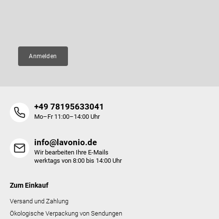
i
e
l
m
E-Mail
e
e
n
t
e
Anmelden
d
e
r
L
i
+49 78195633041
s
t
Mo–Fr 11:00–14:00 Uhr
e
info@lavonio.de
Wir bearbeiten Ihre E-Mails
werktags von 8:00 bis 14:00 Uhr
Zum Einkauf
Versand und Zahlung
Ökologische Verpackung von Sendungen