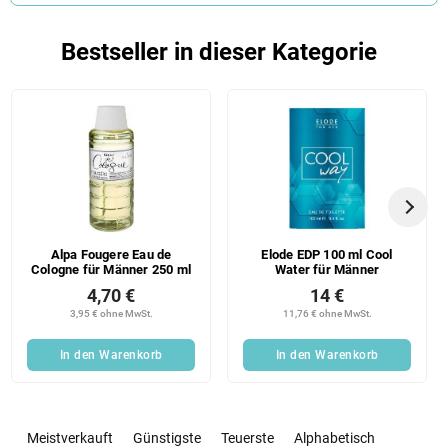
Bestseller in dieser Kategorie
Alpa Fougere Eau de
Elode EDP 100 ml Cool
Cologne für Männer 250 ml
Water für Männer
4,70 €
14 €
3,95 € ohne MwSt.
11,76 € ohne MwSt.
In den Warenkorb
In den Warenkorb
P
r
Meistverkauft
Günstigste
Teuerste
Alphabetisch