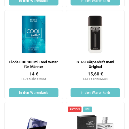
In den Warenkorb
In den Warenkorb
Elode EDP 100 ml Cool Water
STR8 Körperduft 85ml
für Männer
Original
14 €
15,60 €
11,76 € ohne MwSt.
13,11 € ohne MwSt.
In den Warenkorb
In den Warenkorb
AKTION
NEU