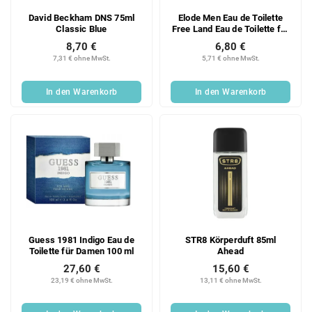
David Beckham DNS 75ml
Elode Men Eau de Toilette
Classic Blue
Free Land Eau de Toilette für
Männer 100 ml
8,70 €
6,80 €
7,31 € ohne MwSt.
5,71 € ohne MwSt.
In den Warenkorb
In den Warenkorb
Guess 1981 Indigo Eau de
STR8 Körperduft 85ml
Toilette für Damen 100 ml
Ahead
27,60 €
15,60 €
23,19 € ohne MwSt.
13,11 € ohne MwSt.