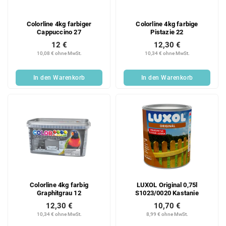
Colorline 4kg farbiger
Colorline 4kg farbige
Cappuccino 27
Pistazie 22
12 €
12,30 €
10,08 € ohne MwSt.
10,34 € ohne MwSt.
In den Warenkorb
In den Warenkorb
Colorline 4kg farbig
LUXOL Original 0,75l
Graphitgrau 12
S1023/0020 Kastanie
12,30 €
10,70 €
10,34 € ohne MwSt.
8,99 € ohne MwSt.