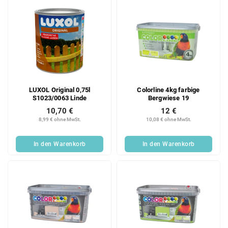
LUXOL Original 0,75l
Colorline 4kg farbige
S1023/0063 Linde
Bergwiese 19
10,70 €
12 €
8,99 € ohne MwSt.
10,08 € ohne MwSt.
In den Warenkorb
In den Warenkorb