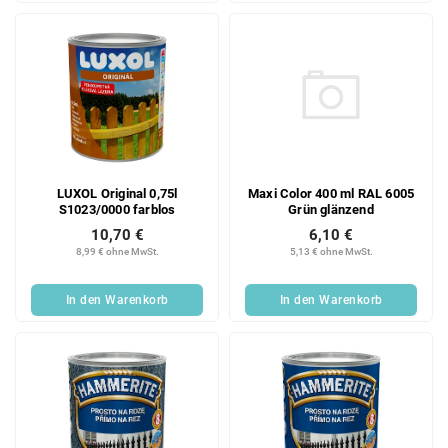
t
e
Maxi Color 400 ml RAL 6005
LUXOL Original 0,75l
Grün glänzend
S1023/0000 farblos
6,10 €
10,70 €
5,13 € ohne MwSt.
8,99 € ohne MwSt.
In den Warenkorb
In den Warenkorb