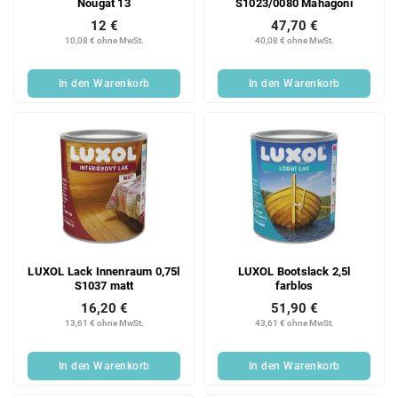
Nougat 13
S1023/0080 Mahagoni
12 €
47,70 €
10,08 € ohne MwSt.
40,08 € ohne MwSt.
In den Warenkorb
In den Warenkorb
LUXOL Lack Innenraum 0,75l
LUXOL Bootslack 2,5l
S1037 matt
farblos
16,20 €
51,90 €
13,61 € ohne MwSt.
43,61 € ohne MwSt.
In den Warenkorb
In den Warenkorb