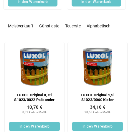
In den Warenkorb
In den Warenkorb
P
r
Meistverkauft
Günstigste
Teuerste
Alphabetisch
o
d
L
u
i
k
s
t
t
s
e
o
d
r
e
t
r
i
LUXOL Original 0,75l
LUXOL Original 2,5l
P
e
S1023/0022 Palisander
S1023/0060 Kiefer
r
r
10,70 €
34,10 €
o
u
8,99 € ohne MwSt.
28,66 € ohne MwSt.
d
n
u
g
In den Warenkorb
In den Warenkorb
k