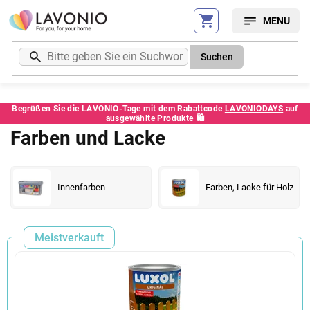
Zum
Inhalt
springen
Suchen
Begrüßen Sie die LAVONIO-Tage mit dem Rabattcode
LAVONIODAYS
auf
ausgewählte Produkte 🛍️
Farben und Lacke
Innenfarben
Farben, Lacke für Holz
Meistverkauft