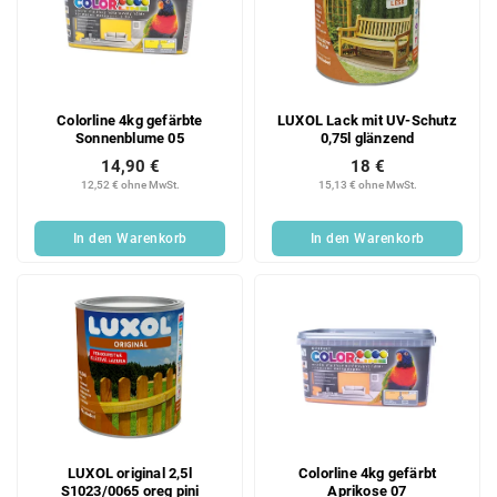
Colorline 4kg gefärbte
LUXOL Lack mit UV-Schutz
Sonnenblume 05
0,75l glänzend
14,90 €
18 €
12,52 € ohne MwSt.
15,13 € ohne MwSt.
In den Warenkorb
In den Warenkorb
LUXOL original 2,5l
Colorline 4kg gefärbt
S1023/0065 oreg pini
Aprikose 07