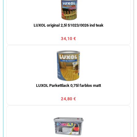
LUXOL original 2,5l S1023/0026 ind teak
34,10 €
LUXOL Parkettlack 0,75l farblos matt
24,80 €