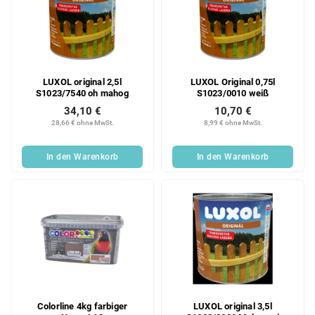
LUXOL original 2,5l
LUXOL Original 0,75l
S1023/7540 oh mahog
S1023/0010 weiß
34,10 €
10,70 €
28,66 € ohne MwSt.
8,99 € ohne MwSt.
In den Warenkorb
In den Warenkorb
Colorline 4kg farbiger
LUXOL original 3,5l