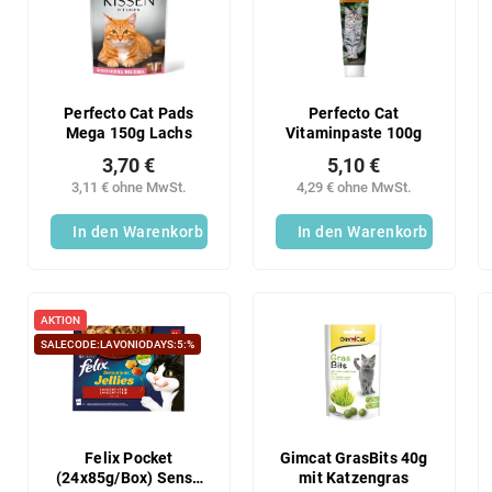
s
t
o
e
r
d
t
e
i
r
Perfecto Cat Pads
Perfecto Cat
e
Mega 150g Lachs
Vitaminpaste 100g
P
r
r
3,70 €
5,10 €
u
o
3,11 € ohne MwSt.
4,29 € ohne MwSt.
n
d
g
In den Warenkorb
In den Warenkorb
u
k
t
e
AKTION
SALECODE:LAVONIODAYS:5:%
Felix Pocket
Gimcat GrasBits 40g
(24x85g/Box) Sensa
mit Katzengras