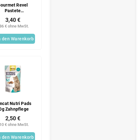
ourmet Revel
Pastete
7g/Karton) Lachs
3,40 €
,86 € ohne MwSt.
n den Warenkorb
mcat Nutri Pads
0g Zahnpflege
2,50 €
,10 € ohne MwSt.
n den Warenkorb