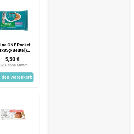
rina ONE Pocket
4x85g/Beutel)
Indoor-Form
5,50 €
,62 € ohne MwSt.
n den Warenkorb