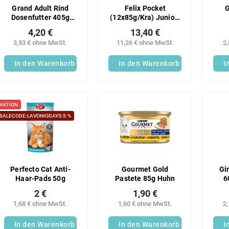
Grand Adult Rind
Felix Pocket
G
Dosenfutter 405g
(12x85g/Kra) Junior-
Katze
Fantasie
(2x5
4,20 €
13,40 €
3,53 € ohne MwSt.
11,26 € ohne MwSt.
2
In den Warenkorb
In den Warenkorb
I
AKTION
SALECODE:LAVONIODAYS:5:%
Perfecto Cat Anti-
Gourmet Gold
Gi
Haar-Pads 50g
Pastete 85g Huhn
6
2 €
1,90 €
1,68 € ohne MwSt.
1,60 € ohne MwSt.
2
In den Warenkorb
In den Warenkorb
I