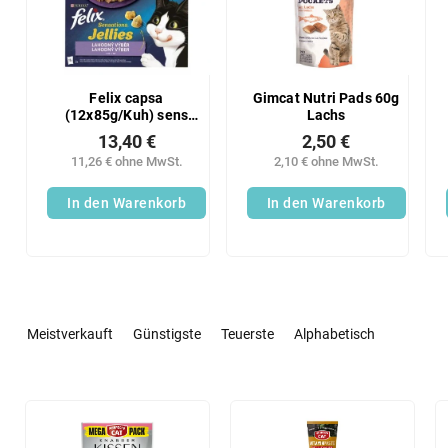
Felix capsa
Gimcat Nutri Pads 60g
(12x85g/Kuh) sens
Lachs
Gelees
13,40 €
2,50 €
11,26 € ohne MwSt.
2,10 € ohne MwSt.
In den Warenkorb
In den Warenkorb
P
r
Meistverkauft
Günstigste
Teuerste
Alphabetisch
o
d
u
L
k
i
t
s