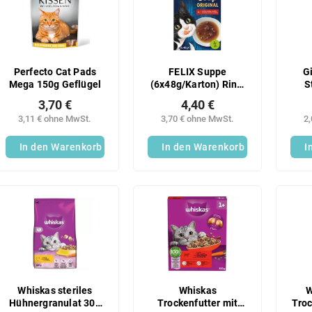
Perfecto Cat Pads
FELIX Suppe
G
Mega 150g Geflügel
(6x48g/Karton) Rind,
S
Huhn und Lamm
G
3,70 €
4,40 €
3,11 € ohne MwSt.
3,70 € ohne MwSt.
2
In den Warenkorb
In den Warenkorb
I
Whiskas steriles
Whiskas
W
Hühnergranulat 300
Trockenfutter mit
Troc