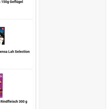
e
 150g Geflügel
Sensa Lah Selection
 Rindfleisch 300 g