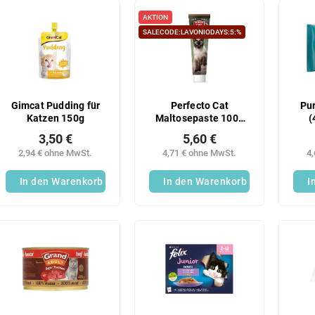
AKTION
SALECODE:LAVONIODAYS:5:%
Gimcat Pudding für
Perfecto Cat
Pu
Katzen 150g
Maltosepaste 100g
(
Käse
3,50 €
5,60 €
2,94 € ohne MwSt.
4,71 € ohne MwSt.
4
In den Warenkorb
In den Warenkorb
I