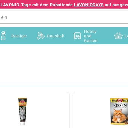
e LAVONIO-Tage mit dem Rabattcode
LAVONIODAYS
auf ausgewä
+49 78195633041
Hobby
Reiniger
Haushalt
und
L
Garten