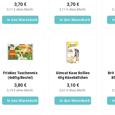
g
Rindfleisch 300 g
3,70 €
3,70 €
3,11 € ohne MwSt.
3,11 € ohne MwSt.
3
In den Warenkorb
In den Warenkorb
I
Friskies Taschenmix
Gimcat Kase Rollies
Bri
(4x85g/Beutel)
40g Käsebällchen
85
3,80 €
3,10 €
3,19 € ohne MwSt.
2,61 € ohne MwSt.
0
In den Warenkorb
In den Warenkorb
I