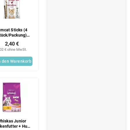
imcat Sticks (4
tück/Packung)
eflügelsticks
2,40 €
,02 € ohne MwSt.
n den Warenkorb
hiskas Junior
kenfutter + Huhn