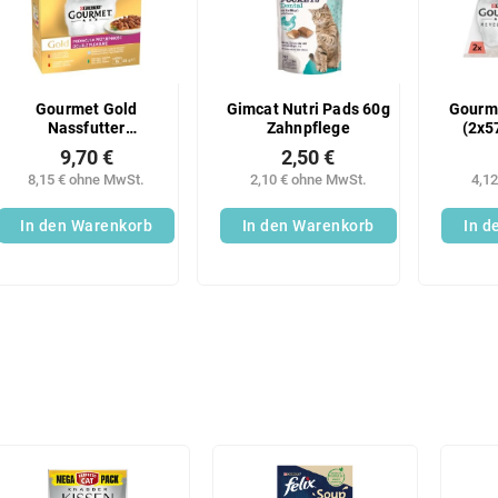
Gourmet Gold
Gimcat Nutri Pads 60g
Gourme
Nassfutter
Zahnpflege
(2x5
(8x85g/Karton) Mix
9,70 €
2,50 €
8,15 € ohne MwSt.
2,10 € ohne MwSt.
4,1
In den Warenkorb
In den Warenkorb
In d