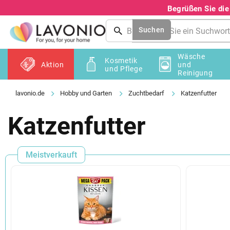
Zum
Begrüßen Sie di
Inhalt
springen
Suchen
Wäsche
Kosmetik
Aktion
und
und Pflege
Reinigung
Hobby und Garten
Zuchtbedarf
Katzenfutter
Katzenfutter
Meistverkauft