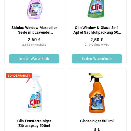
Sidolux Window Marseiller
Clin Window & Glass 3in1
Seife mit Lavendel
Apfel Nachfüllpackung 500
Fensterreiniger Spray 500 ml
ml
2,60 €
2,50 €
2,18 € ohne MwSt.
2,10 € ohne MwSt.
In den Warenkorb
In den Warenkorb
SONDERRABATT
Clin Fensterreiniger
Glasreiniger 500 ml
Zitrusspray 500ml
3 €