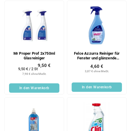
Mr Proper Prof 2x750ml
Felce Azzurra Reiniger für
Glasreiniger
Fenster und glänzende
Oberflächen Casa Vetri, 750
9,50 €
4,60 €
ml
Verkaufspreis:
9,50 € / 2 St
3,87 € ohne MwSt.
7,98 € ohne MwSt.
In den Warenkorb
In den Warenkorb