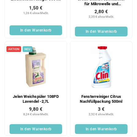
für Mikrowelle und
1,50 €
Kühlschrank 70 Stück
2,80 €
1,26 € ohne MwSt.
2,35 € ohne MwSt.
In den Warenkorb
In den Warenkorb
AKTION
NEU
Jelen Weichspüler 108PD
Fensterreiniger Citrus
Lavendel -2,7L
Nachfüllpackung 500ml
9,80 €
3 €
8,24 € ohne MwSt.
2,52 € ohne MwSt.
In den Warenkorb
In den Warenkorb