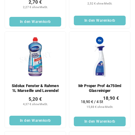
2,70 €
2,52 € ohne MwSt.
2,27 € ohne MwSt.
In den Warenkorb
In den Warenkorb
Sidolux Fenster & Rahmen
Mr Proper Prof 4x750ml
1L Marseille und Lavendel
Glasreiniger
18,90 €
5,20 €
Verkaufspreis:
18,90 € / 4 St
4,37 € ohne MwSt.
15,88 € ohne MwSt.
In den Warenkorb
In den Warenkorb