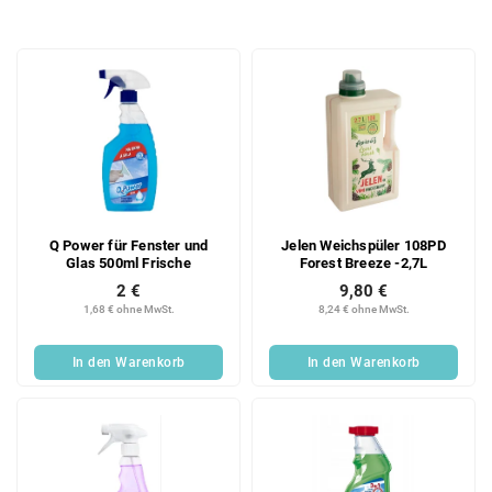
o
d
L
u
i
k
s
t
t
s
e
o
d
r
e
t
r
i
Q Power für Fenster und
Jelen Weichspüler 108PD
P
e
Glas 500ml Frische
Forest Breeze -2,7L
r
r
2 €
9,80 €
o
u
1,68 € ohne MwSt.
8,24 € ohne MwSt.
d
n
u
g
In den Warenkorb
In den Warenkorb
k
t
e