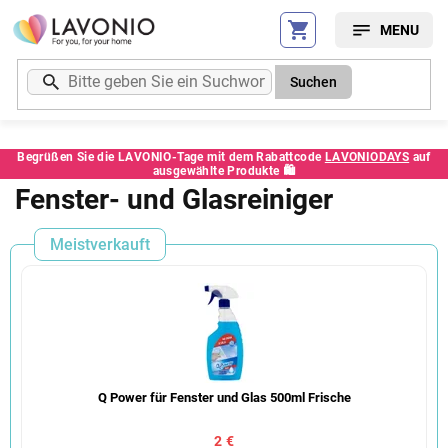
Zum
Inhalt
springen
Suchen
Begrüßen Sie die LAVONIO-Tage mit dem Rabattcode
LAVONIODAYS
auf
ausgewählte Produkte 🛍️
Fenster- und Glasreiniger
Meistverkauft
Q Power für Fenster und Glas 500ml Frische
2 €