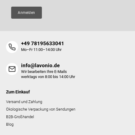
t
e
Anmelden
d
e
r
L
i
+49 78195633041
s
t
Mo–Fr 11:00–14:00 Uhr
e
info@lavonio.de
Wir bearbeiten Ihre E-Mails
werktags von 8:00 bis 14:00 Uhr
Zum Einkauf
Versand und Zahlung
Ökologische Verpackung von Sendungen
B2B-Großhandel
Blog