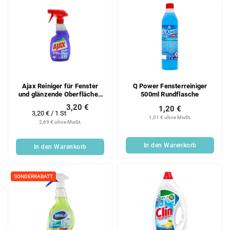
Ajax Reiniger für Fenster
Q Power Fensterreiniger
und glänzende Oberflächen
500ml Rundflasche
MR 500 ml
3,20 €
1,20 €
Verkaufspreis:
3,20 € / 1 St
1,01 € ohne MwSt.
2,69 € ohne MwSt.
In den Warenkorb
In den Warenkorb
SONDERRABATT