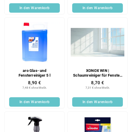
In den Warenkorb
In den Warenkorb
aro Glas- und
XONOX WIN |
Fensterreiniger 5 l
Schaumreiniger für Fenster,
Glas & Spiegel | Duft:
8,90 €
8,70 €
Saftiger Sommer | 500 ml
7,48 € ohne MwSt.
7,31 € ohne MwSt.
In den Warenkorb
In den Warenkorb