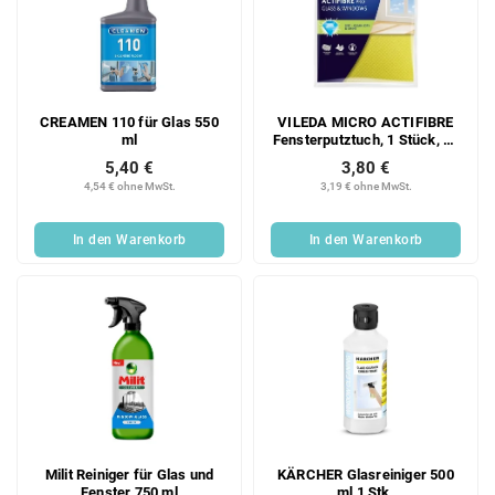
CREAMEN 110 für Glas 550
VILEDA MICRO ACTIFIBRE
ml
Fensterputztuch, 1 Stück, 32
× 34,5 cm
5,40 €
3,80 €
4,54 € ohne MwSt.
3,19 € ohne MwSt.
In den Warenkorb
In den Warenkorb
Milit Reiniger für Glas und
KÄRCHER Glasreiniger 500
Fenster 750 ml
ml 1 Stk.