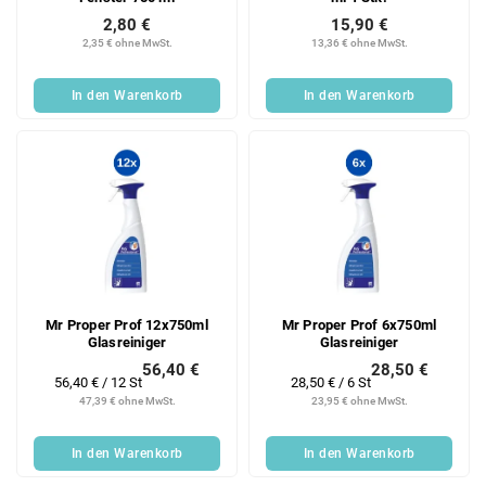
2,80 €
15,90 €
2,35 € ohne MwSt.
13,36 € ohne MwSt.
In den Warenkorb
In den Warenkorb
Mr Proper Prof 12x750ml
Mr Proper Prof 6x750ml
Glasreiniger
Glasreiniger
56,40 €
28,50 €
Verkaufspreis:
Verkaufspreis:
56,40 € / 12 St
28,50 € / 6 St
47,39 € ohne MwSt.
23,95 € ohne MwSt.
In den Warenkorb
In den Warenkorb