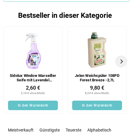
Bestseller in dieser Kategorie
Sidolux Window Marseiller
Jelen Weichspüler 108PD
Seife mit Lavendel
Forest Breeze -2,7L
Fensterreiniger Spray 500
2,60 €
9,80 €
ml
2,18 € ohne MwSt.
8,24 € ohne MwSt.
In den Warenkorb
In den Warenkorb
P
r
Meistverkauft
Günstigste
Teuerste
Alphabetisch