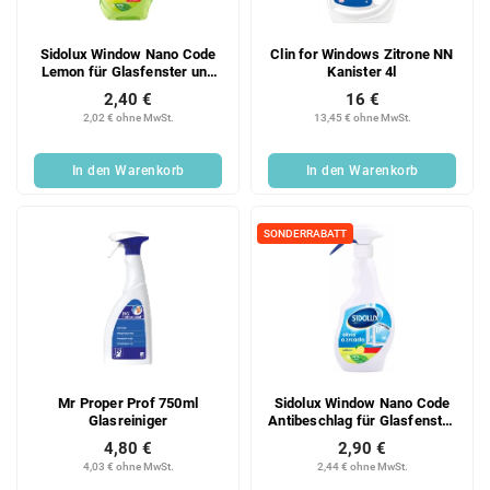
Sidolux Window Nano Code
Clin for Windows Zitrone NN
Lemon für Glasfenster und
Kanister 4l
Spiegel mit Nanotechnologie
2,40 €
16 €
Spray 500 ml
2,02 € ohne MwSt.
13,45 € ohne MwSt.
In den Warenkorb
In den Warenkorb
SONDERRABATT
Mr Proper Prof 750ml
Sidolux Window Nano Code
Glasreiniger
Antibeschlag für Glasfenster
und Spiegel mit
4,80 €
2,90 €
Nanotechnologie Spray 500
4,03 € ohne MwSt.
2,44 € ohne MwSt.
ml