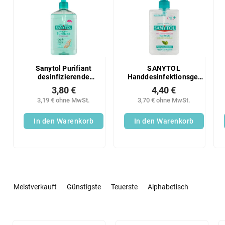
Sanytol Purifiant
SANYTOL
desinfizierende
Handdesinfektionsgel
Flüssigseife 250 ml
250ml
3,80 €
4,40 €
3,19 € ohne MwSt.
3,70 € ohne MwSt.
In den Warenkorb
In den Warenkorb
P
r
Meistverkauft
Günstigste
Teuerste
Alphabetisch
o
d
u
L