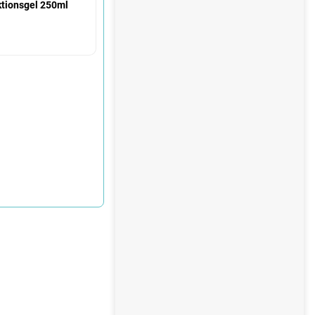
e
tionsgel 250ml