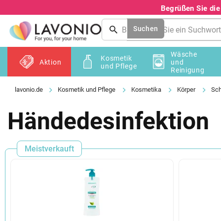
Zum
Begrüßen Sie di
Inhalt
springen
Suchen
Wäsche
Kosmetik
Aktion
und
und Pflege
Reinigung
Kosmetik und Pflege
Kosmetika
Körper
Sch
Händedesinfektion
Meistverkauft