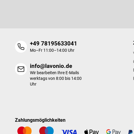
e
Legen Sie Ihre E-Mail ein und wir werden Ihnen Informationen üb
i
Produkte in unserem E-Shop zusenden.
l
e
+49 78195633041
Mo–Fr 11:00–14:00 Uhr
info@lavonio.de
Wir bearbeiten Ihre E-Mails
werktags von 8:00 bis 14:00
Uhr
Zahlungsmöglichkeiten