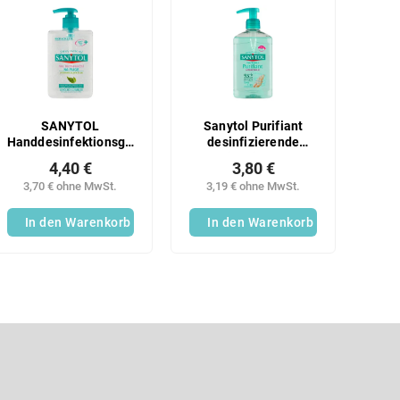
SANYTOL
Sanytol Purifiant
Handdesinfektionsgel
desinfizierende
250ml
Flüssigseife 250 ml
4,40 €
3,80 €
3,70 € ohne MwSt.
3,19 € ohne MwSt.
In den Warenkorb
In den Warenkorb
S
t
e
u
E-Mail
e
r