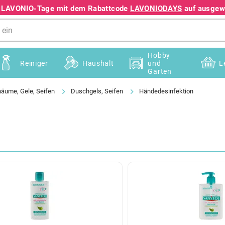
e LAVONIO-Tage mit dem Rabattcode
LAVONIODAYS
auf ausgewä
+49 78195633041
Hobby
Reiniger
Haushalt
und
L
Garten
äume, Gele, Seifen
Duschgels, Seifen
Händedesinfektion