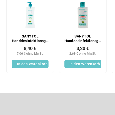
k
i
t
s
s
t
o
e
r
d
t
e
i
r
SANYTOL
SANYTOL
e
Handdesinfektionsgel
Handdesinfektionsgel
P
500ml
75ml
r
r
8,40 €
3,20 €
u
o
7,06 € ohne MwSt.
2,69 € ohne MwSt.
n
d
g
In den Warenkorb
In den Warenkorb
u
k
t
e
F
u
ß
Newsletter abonnieren
z