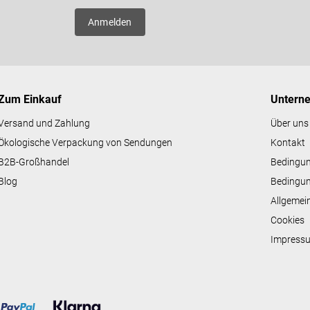
e
er neue
l
Anmelden
e
m
e
n
t
e
Zum Einkauf
Untern
d
e
Versand und Zahlung
Über uns
r
Ökologische Verpackung von Sendungen
Kontakt
L
i
B2B-Großhandel
Bedingu
s
Blog
Bedingun
t
e
Allgemei
Cookies
Impress