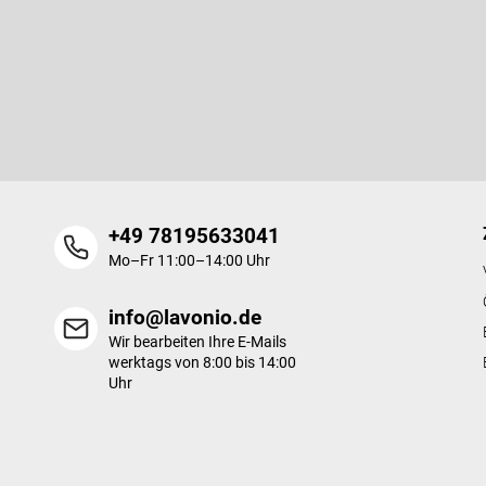
u
ß
Newsletter abonnieren
z
e
Legen Sie Ihre E-Mail ein und wir werden Ihnen Informationen üb
i
Produkte in unserem E-Shop zusenden.
l
e
+49 78195633041
Mo–Fr 11:00–14:00 Uhr
info@lavonio.de
Wir bearbeiten Ihre E-Mails
werktags von 8:00 bis 14:00
Uhr