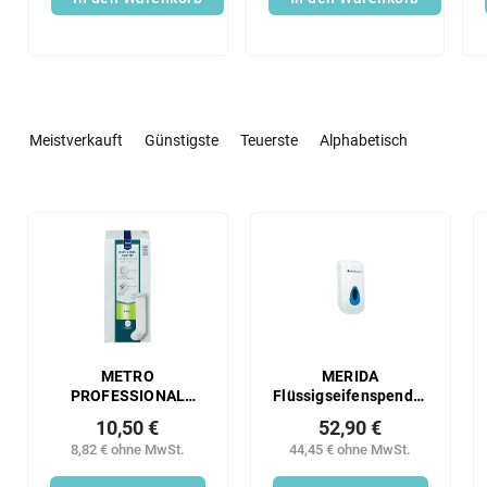
P
r
Meistverkauft
Günstigste
Teuerste
Alphabetisch
o
d
u
L
k
i
t
s
s
t
o
e
r
d
t
e
i
r
METRO
MERIDA
e
PROFESSIONAL
Flüssigseifenspender
P
Dosiersystem (380
Mini (+4x farbiges
r
r
10,50 €
52,90 €
ml) 2 Stück
Sichtfenster) 400 ml
u
o
8,82 € ohne MwSt.
44,45 € ohne MwSt.
n
d