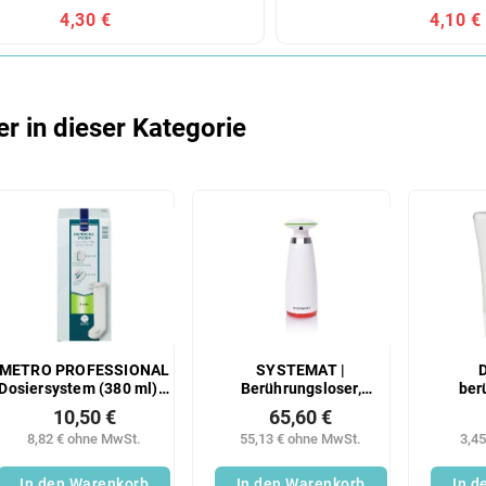
4,30 €
4,10 €
er in dieser Kategorie
METRO PROFESSIONAL
SYSTEMAT |
D
Dosiersystem (380 ml) 2
Berührungsloser,
ber
Stück
automatischer Spender
Sp
10,50 €
65,60 €
für Seife, Shampoo und
Advent
8,82 € ohne MwSt.
55,13 € ohne MwSt.
3,4
Waschmittel |
Infrarotsensor + LED-
Anzeige | Volumen 340
In den Warenkorb
In den Warenkorb
In d