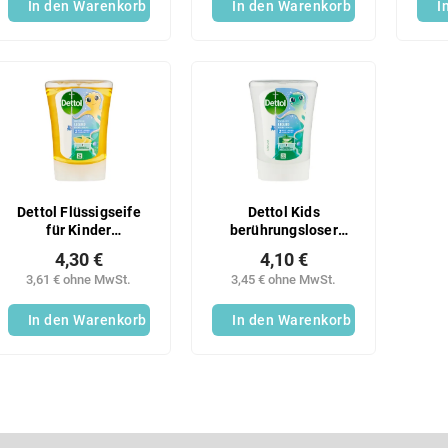
In den Warenkorb
Infrarotsensor + LED-
In den Warenkorb
I
Anzeige | Volumen
340 ml
Dettol Flüssigseife
Dettol Kids
für Kinder
berührungsloser
Nachfüllpackung für
Spender 250ml
4,30 €
4,10 €
berührungslosen
Adventurer
3,61 € ohne MwSt.
3,45 € ohne MwSt.
Spender Bavič 250 ml
Nachfüller
In den Warenkorb
In den Warenkorb
S
t