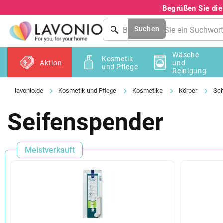
Zum
Begrüßen Sie di
Inhalt
springen
Suchen
Wäsche
Kosmetik
Aktion
und
und Pflege
Reinigung
Kosmetik und Pflege
Kosmetika
Körper
Sch
Seifenspender
Meistverkauft