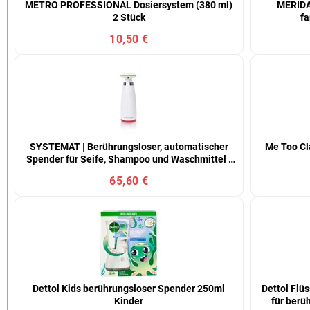
METRO PROFESSIONAL Dosiersystem (380 ml)
MERIDA
2 Stück
fa
10,50 €
SYSTEMAT | Berührungsloser, automatischer
Me Too Cl
Spender für Seife, Shampoo und Waschmittel |
Infrarotsensor + LED-Anzeige | Volumen 340 ml
65,60 €
Dettol Kids berührungsloser Spender 250ml
Dettol Flü
Kinder
für berü