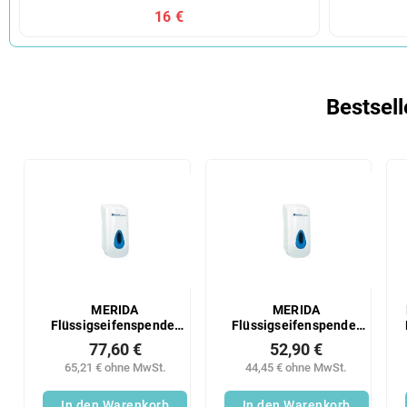
16 €
Bestsell
MERIDA
MERIDA
Flüssigseifenspender
Flüssigseifenspender
Maxi (+4x farbiger
Mini (+4x farbiges
77,60 €
52,90 €
Visier) 800 ml
Sichtfenster) 400 ml
65,21 € ohne MwSt.
44,45 € ohne MwSt.
In den Warenkorb
In den Warenkorb