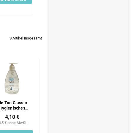
9
Artikel insgesamt
e Too Classic
Hygienisches
andgel 500 ml
4,10 €
,45 € ohne MwSt.