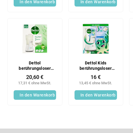
g
In den Warenkorb
In den Warenkorb
u
k
t
e
Dettol
Dettol Kids
berührungsloser
berührungsloser
Spender 250ml
Spender 250ml
20,60 €
16 €
AloeVera
Kinder
17,31 € ohne MwSt.
13,45 € ohne MwSt.
In den Warenkorb
In den Warenkorb
F