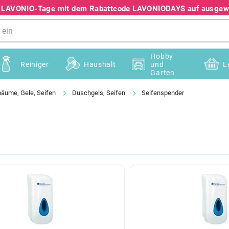
e LAVONIO-Tage mit dem Rabattcode
LAVONIODAYS
auf ausgewä
+49 78195633041
Hobby
Reiniger
Haushalt
und
L
Garten
äume, Gele, Seifen
Duschgels, Seifen
Seifenspender