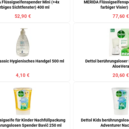
 Flüssigseifenspender Mini (+4x
MERIDA Flüssigseifensp
rbiges Sichtfenster) 400 ml
farbiger Visier)
52,90 €
77,60 €
assic Hygienisches Handgel 500 ml
Dettol berührungsloser
AloeVer
4,10 €
20,60 €
ssigseife für Kinder Nachfüllpackung
Dettol Kids berührungslo
hrungslosen Spender Bavič 250 ml
Adventurer Nac