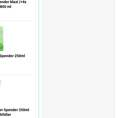
e
ender Maxi (+4x
 800 ml
 Spender 250ml
a
ser Spender 250ml
hfüller