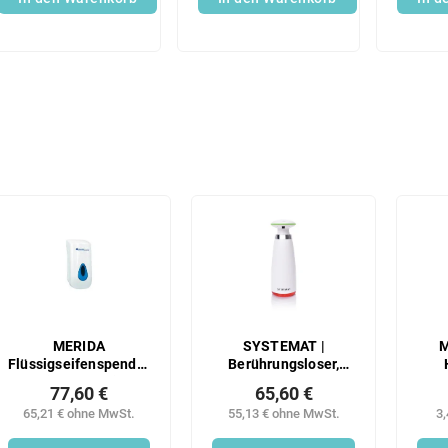
ml
MERIDA
SYSTEMAT |
M
Flüssigseifenspender
Berührungsloser,
Maxi (+4x farbiger
automatischer
H
77,60 €
65,60 €
Visier) 800 ml
Spender für Seife,
65,21 € ohne MwSt.
55,13 € ohne MwSt.
3
Shampoo und
Waschmittel |