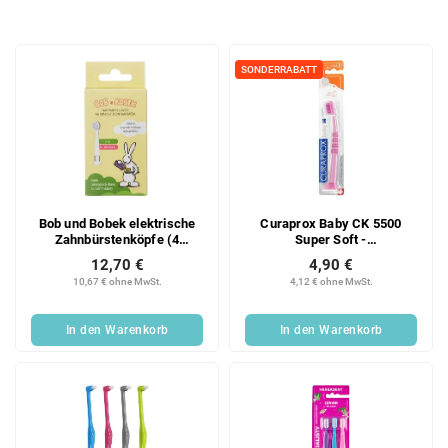
o
d
L
u
i
k
SONDERRABATT
s
t
t
s
e
o
d
r
e
t
r
i
Bob und Bobek elektrische
Curaprox Baby CK 5500
P
e
Zahnbürstenköpfe (4
Super Soft -
r
r
Stück/Box) bis zu 18 m
Kinderzahnbürste
12,70 €
4,90 €
o
u
10,67 € ohne MwSt.
4,12 € ohne MwSt.
d
n
u
g
In den Warenkorb
In den Warenkorb
k
t
e