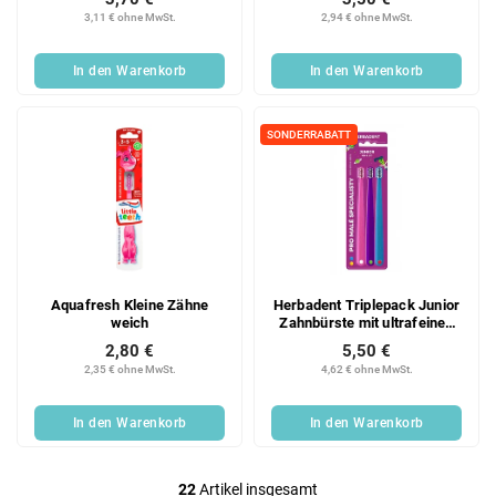
3,11 € ohne MwSt.
2,94 € ohne MwSt.
In den Warenkorb
In den Warenkorb
SONDERRABATT
Aquafresh Kleine Zähne
Herbadent Triplepack Junior
weich
Zahnbürste mit ultrafeinen
Fasern
2,80 €
5,50 €
2,35 € ohne MwSt.
4,62 € ohne MwSt.
In den Warenkorb
In den Warenkorb
22
Artikel insgesamt