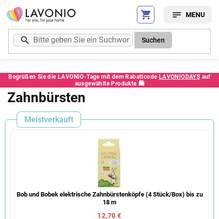
Zum
Inhalt
springen
Suchen
Begrüßen Sie die LAVONIO-Tage mit dem Rabattcode
LAVONIODAYS
auf
ausgewählte Produkte 🛍️
Zahnbürsten
Meistverkauft
Bob und Bobek elektrische Zahnbürstenköpfe (4 Stück/Box) bis zu
18 m
12,70 €