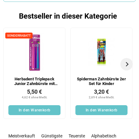
Bestseller in dieser Kategorie
SONDERRABATT
Herbadent Triplepack
Spiderman Zahnbürste 2er
Junior Zahnbürste mit
Set für Kinder
ultrafeinen Fasern
5,50 €
3,20 €
4,62 € ohne MwSt.
2,69 € ohne MwSt.
In den Warenkorb
In den Warenkorb
P
r
Meistverkauft
Günstigste
Teuerste
Alphabetisch