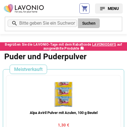
Zum
Inhalt
springen
Suchen
Begrüßen Sie die LAVONIO-Tage mit dem Rabattcode
LAVONIODAYS
auf
ausgewählte Produkte 🛍️
Puder und Puderpulver
Meistverkauft
Alpa Aviril Pulver mit Azulen, 100 g Beutel
1,30 €