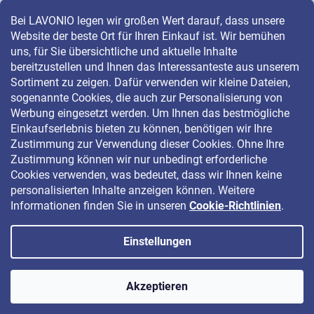
Bei LAVONIO legen wir großen Wert darauf, dass unsere
Website der beste Ort für Ihren Einkauf ist. Wir bemühen
LAVONIO in der Welt
uns, für Sie übersichtliche und aktuelle Inhalte
bereitzustellen und Ihnen das Interessanteste aus unserem
Sortiment zu zeigen. Dafür verwenden wir kleine Dateien,
sogenannte Cookies, die auch zur Personalisierung von
Werbung eingesetzt werden. Um Ihnen das bestmögliche
Einkaufserlebnis bieten zu können, benötigen wir Ihre
Für Aktionen, Gewinnspiele und Rabatte folgen Sie uns auf:
Zustimmung zur Verwendung dieser Cookies. Ohne Ihre
Zustimmung können wir nur unbedingt erforderliche
Cookies verwenden, was bedeutet, dass wir Ihnen keine
personalisierten Inhalte anzeigen können. Weitere
Informationen finden Sie in unseren
Cookie-Richtlinien
.
Einstellungen
Copyright 2026
LAVONIO.de
. Alle Rechte vorbehalten.
Akzeptieren