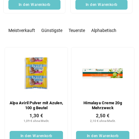
In den Warenkorb
In den Warenkorb
P
r
Meistverkauft
Günstigste
Teuerste
Alphabetisch
o
d
L
u
i
k
s
t
t
s
e
o
d
r
e
t
r
i
Alpa Aviril Pulver mit Azulen,
Himalaya Creme 20g
P
e
100 g Beutel
Mehrzweck
r
r
1,30 €
2,50 €
o
u
1,09 € ohne MwSt.
2,10 € ohne MwSt.
d
n
u
g
In den Warenkorb
In den Warenkorb
k