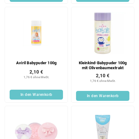
t
e
Aviril Babypuder 100g
Kleinkind-Babypuder 100g
mit Olivenbaumextrakt
2,10 €
2,10 €
1,76 € ohne MwSt.
1,76 € ohne MwSt.
In den Warenkorb
In den Warenkorb