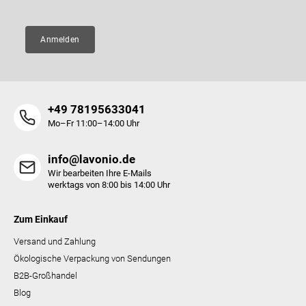
n
t
e
Anmelden
d
e
r
L
i
+49 78195633041
s
t
Mo–Fr 11:00–14:00 Uhr
e
info@lavonio.de
Wir bearbeiten Ihre E-Mails
werktags von 8:00 bis 14:00 Uhr
Zum Einkauf
Versand und Zahlung
Ökologische Verpackung von Sendungen
B2B-Großhandel
Blog