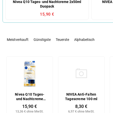
Nivea Q10 Tages- und Nachtcreme 2x50ml
NIVEA 
Duopack
15,90 €
P
r
Meistverkauft
Günstigste
Teuerste
Alphabetisch
o
d
u
L
k
i
t
s
s
t
o
e
r
d
t
e
i
r
NIVEA Anti-Falten
Nivea Q10 Tages-
e
Tagescreme 100 ml
und Nachtcreme
P
2x50ml Duopack
r
r
8,30 €
15,90 €
u
o
6,97 € ohne MwSt.
13,36 € ohne MwSt.