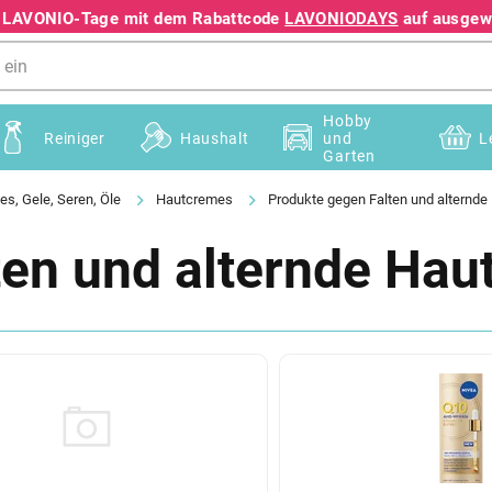
e LAVONIO-Tage mit dem Rabattcode
LAVONIODAYS
auf ausgewä
+49 78195633041
Hobby
Reiniger
Haushalt
und
L
Garten
s, Gele, Seren, Öle
Hautcremes
Produkte gegen Falten und alternde
en und alternde Hau