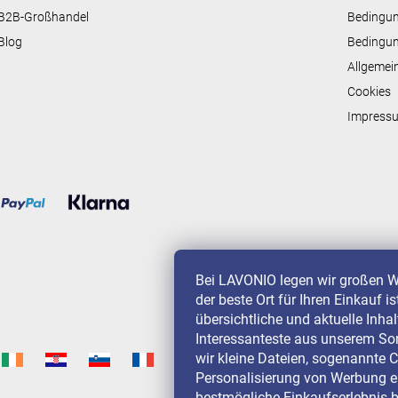
L
i
B2B-Großhandel
Bedingu
s
Blog
Bedingun
t
e
Allgemei
Cookies
Impress
Bei LAVONIO legen wir großen W
der beste Ort für Ihren Einkauf i
übersichtliche und aktuelle Inha
Interessanteste aus unserem So
wir kleine Dateien, sogenannte C
Personalisierung von Werbung e
bestmögliche Einkaufserlebnis b