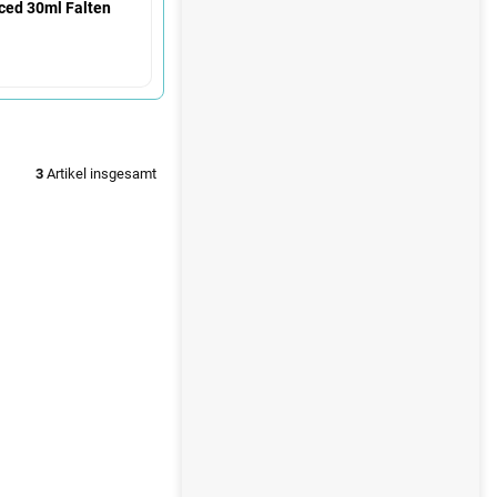
e
ced 30ml Falten
3
Artikel insgesamt