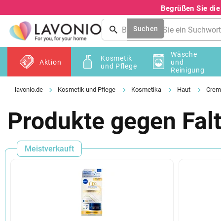
Zum
Begrüßen Sie di
Inhalt
springen
Suchen
Wäsche
Kosmetik
Aktion
und
und Pflege
Reinigung
Kosmetik und Pflege
Kosmetika
Haut
Creme
Produkte gegen Falt
Meistverkauft