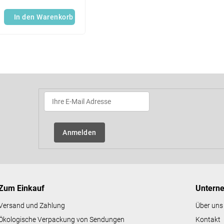
In den Warenkorb
S
t
e
u
e
r
e
l
Anmelden
e
m
e
n
t
e
Zum Einkauf
Untern
d
e
Versand und Zahlung
Über uns
r
Ökologische Verpackung von Sendungen
Kontakt