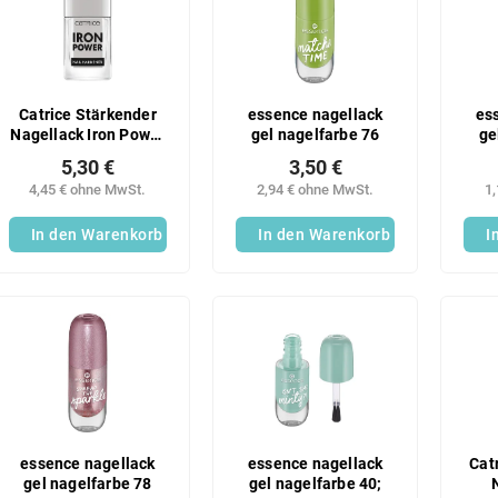
Catrice Stärkender
essence nagellack
es
Nagellack Iron Power
gel nagelfarbe 76
ge
010;
5,30 €
3,50 €
4,45 € ohne MwSt.
2,94 € ohne MwSt.
1
In den Warenkorb
In den Warenkorb
I
essence nagellack
essence nagellack
Cat
gel nagelfarbe 78
gel nagelfarbe 40;