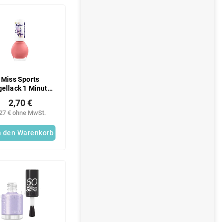
Miss Sports
ellack 1 Minute
m Glänzen 114
2,70 €
,27 € ohne MwSt.
n den Warenkorb