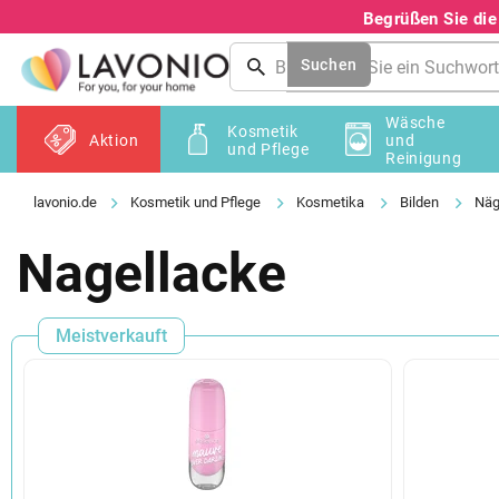
Zum
Begrüßen Sie di
Inhalt
springen
Suchen
Wäsche
Kosmetik
Aktion
und
und Pflege
Reinigung
Kosmetik und Pflege
Kosmetika
Bilden
Näg
Nagellacke
Meistverkauft