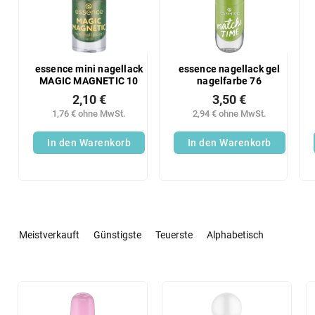
essence mini nagellack
essence nagellack gel
MAGIC MAGNETIC 10
nagelfarbe 76
2,10 €
3,50 €
1,76 € ohne MwSt.
2,94 € ohne MwSt.
In den Warenkorb
In den Warenkorb
P
r
Meistverkauft
Günstigste
Teuerste
Alphabetisch
o
d
u
L
k
i
t
s