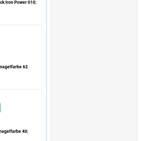
e
ck Iron Power 010;
 nagelfarbe 62
nagelfarbe 40;