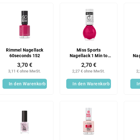
Rimmel Nagellack
Miss Sports
60seconds 152
Nagellack 1 Min to
Nag
Shine 123
zu
3,70 €
2,70 €
3,11 € ohne MwSt.
2,27 € ohne MwSt.
2
In den Warenkorb
In den Warenkorb
I