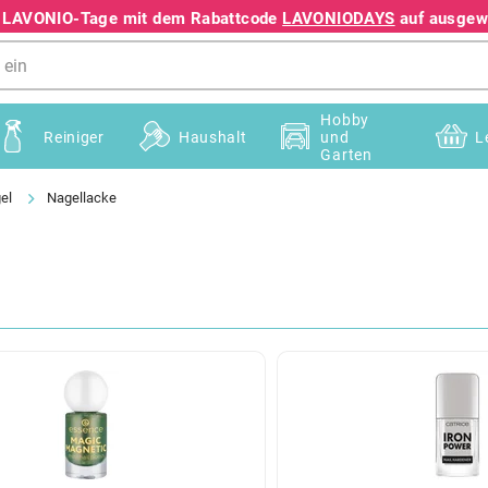
e LAVONIO-Tage mit dem Rabattcode
LAVONIODAYS
auf ausgewä
+49 78195633041
Hobby
Reiniger
Haushalt
und
L
Garten
el
Nagellacke