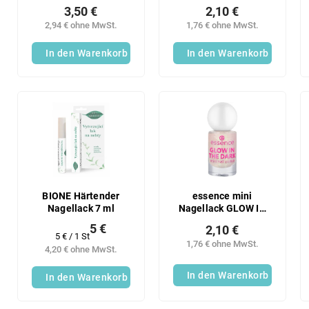
JELLY 06
3,50 €
2,10 €
2,94 € ohne MwSt.
1,76 € ohne MwSt.
In den Warenkorb
In den Warenkorb
BIONE Härtender
essence mini
Nagellack 7 ml
Nagellack GLOW IN
THE DARK 14
5 €
2,10 €
Verkaufspreis:
5 € / 1 St
1,76 € ohne MwSt.
4,20 € ohne MwSt.
In den Warenkorb
In den Warenkorb