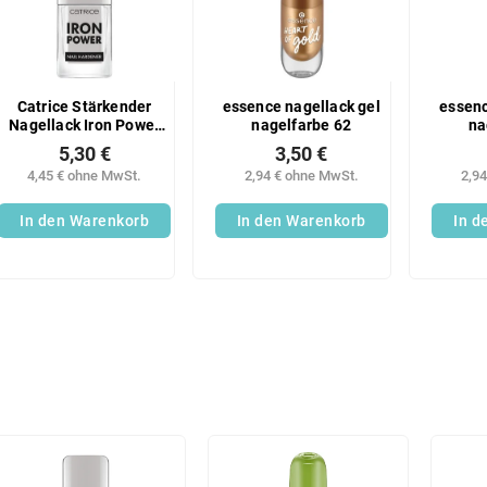
Catrice Stärkender
essence nagellack gel
essenc
Nagellack Iron Power
nagelfarbe 62
na
010;
5,30 €
3,50 €
4,45 € ohne MwSt.
2,94 € ohne MwSt.
2,9
In den Warenkorb
In den Warenkorb
In d