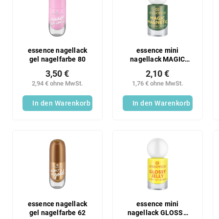
s
t
o
e
r
d
t
e
i
r
essence nagellack
essence mini
e
gel nagelfarbe 80
nagellack MAGIC
P
MAGNETIC 10
r
r
3,50 €
2,10 €
u
o
2,94 € ohne MwSt.
1,76 € ohne MwSt.
n
d
g
In den Warenkorb
In den Warenkorb
u
k
t
e
essence nagellack
essence mini
gel nagelfarbe 62
nagellack GLOSSY