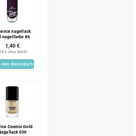
sence nagellack
l nagelfarbe 84
1,40 €
,18 € ohne MwSt.
n den Warenkorb
rice Cosmic Gold
Nagellack 030