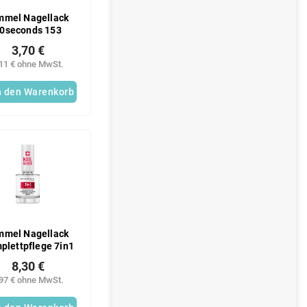
mmel Nagellack
0seconds 153
3,70 €
,11 € ohne MwSt.
n den Warenkorb
mmel Nagellack
plettpflege 7in1
8,30 €
,97 € ohne MwSt.