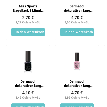
Miss Sports
Dermacol
Nagellack 1 Minute
dekorativer, lang
zum Glänzen 134
anhaltender
2,70 €
4,70 €
Nagellack 5DaysStay
2,27 € ohne MwSt.
3,95 € ohne MwSt.
Nr. 03
In den Warenkorb
In den Warenkorb
Dermacol
Dermacol
dekorativer, lang
dekorativer, lang
anhaltender
anhaltender
4,10 €
4,70 €
Nagellack 5DaysStay
Nagellack 5DaysStay
3,45 € ohne MwSt.
3,95 € ohne MwSt.
Nr. 55
Nr. 10