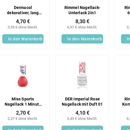
Dermacol
Rimmel Nagellack-
Ri
dekorativer, lang
Unterlack 2in1
6
anhaltender
4,70 €
8,30 €
Nagellack 5DaysStay
3,95 € ohne MwSt.
6,97 € ohne MwSt.
3
Nr. 05
In den Warenkorb
In den Warenkorb
I
Miss Sports
DER Imperial Rose
Ri
Nagellack 1 Minute
Nagellack mit Duft 01
Kom
zum Glänzen 115
2,70 €
4,10 €
2,27 € ohne MwSt.
3,45 € ohne MwSt.
6