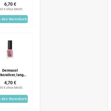
6,70 €
,63 € ohne MwSt.
n den Warenkorb
Dermacol
korativer, lang
anhaltender
4,70 €
ellack 5DaysStay
,95 € ohne MwSt.
Nr. 09
n den Warenkorb