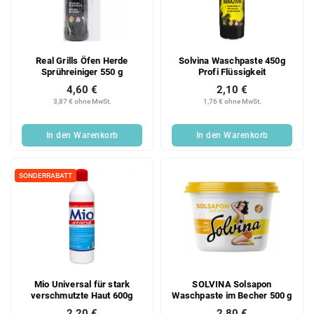
e
o
d
r
e
t
r
i
Real Grills Öfen Herde
Solvina Waschpaste 450g
P
e
Sprühreiniger 550 g
Profi Flüssigkeit
r
r
4,60 €
2,10 €
o
u
3,87 € ohne MwSt.
1,76 € ohne MwSt.
d
n
u
g
In den Warenkorb
In den Warenkorb
k
t
e
SONDERRABATT
Mio Universal für stark
SOLVINA Solsapon
verschmutzte Haut 600g
Waschpaste im Becher 500 g
2,20 €
2,80 €