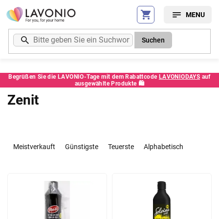
Zum
Inhalt
springen
Suchen
Begrüßen Sie die LAVONIO-Tage mit dem Rabattcode
LAVONIODAYS
auf
ausgewählte Produkte 🛍️
Zenit
P
r
Meistverkauft
Günstigste
Teuerste
Alphabetisch
o
d
L
u
i
k
s
t
t
s