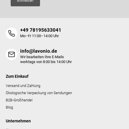
Anmelden
d
e
r
L
i
+49 78195633041
s
t
Mo–Fr 11:00–14:00 Uhr
e
info@lavonio.de
Wir bearbeiten Ihre E-Mails
werktags von 8:00 bis 14:00 Uhr
Zum Einkauf
Versand und Zahlung
Ökologische Verpackung von Sendungen
B2B-Großhandel
Blog
Unternehmen