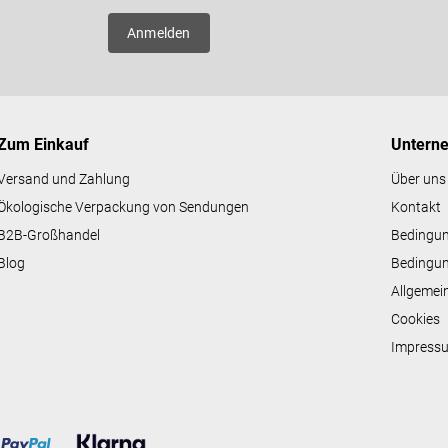
e
er neue
l
Anmelden
e
m
e
n
t
e
Zum Einkauf
Untern
d
e
Versand und Zahlung
Über uns
r
Ökologische Verpackung von Sendungen
Kontakt
L
i
B2B-Großhandel
Bedingu
s
Blog
Bedingun
t
e
Allgemei
Cookies
Impress