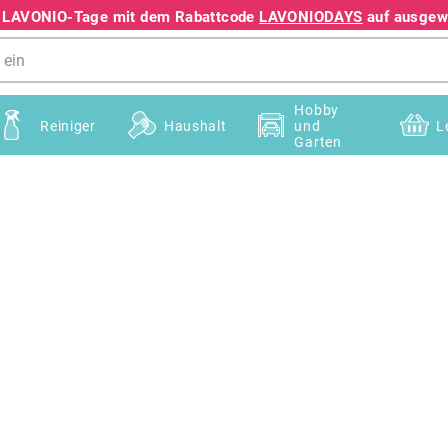
e LAVONIO-Tage mit dem Rabattcode
LAVONIODAYS
auf ausgewä
+49 78195633041
Hobby
Reiniger
Haushalt
und
L
Garten