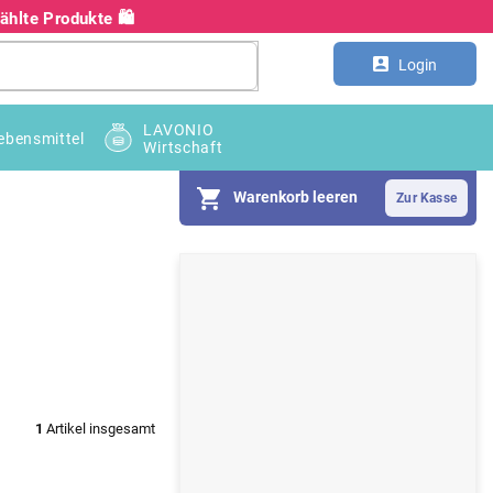
hlte Produkte 🛍️
Kontakt
Großhandel B2B
Login
LAVONIO
ebensmittel
Wirtschaft
Warenkorb leeren
S
e
i
t
e
1
Artikel insgesamt
n
l
e