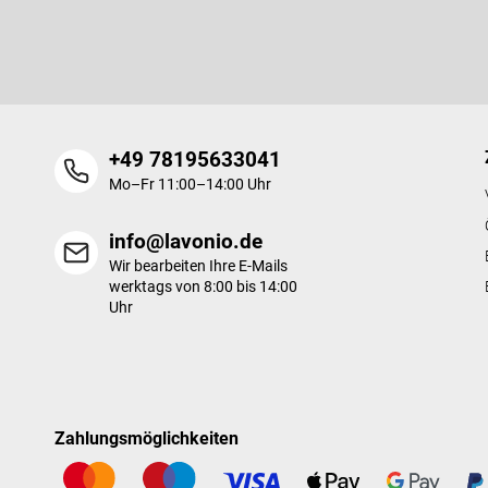
e
Legen Sie Ihre E-Mail ein und wir werden Ihnen Informationen üb
i
Produkte in unserem E-Shop zusenden.
l
e
+49 78195633041
Mo–Fr 11:00–14:00 Uhr
info@lavonio.de
Wir bearbeiten Ihre E-Mails
werktags von 8:00 bis 14:00
Uhr
Zahlungsmöglichkeiten