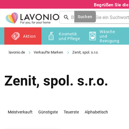
Zum
Begrüßen Sie di
Inhalt
springen
Suchen
Wäsche
Kosmetik
Aktion
und
und Pflege
Reinigung
Verkaufte Marken
Zenit, spol. s.r.o.
Zenit, spol. s.r.o.
P
r
Meistverkauft
Günstigste
Teuerste
Alphabetisch
o
d