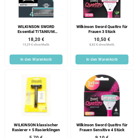
e
o
d
r
e
t
r
i
WILKINSON SWORD
Wilkinson Sword Quattro für
P
e
Essential TITANIUM
Frauen 3 Stück
r
r
SENSITIVE 4 STK
18,20 €
10,50 €
o
u
15,29 € ohne MwSt.
8,82 € ohne MwSt.
d
n
u
g
In den Warenkorb
In den Warenkorb
k
t
e
WILKINSON klassischer
Wilkinson Sword Quattro für
Rasierer + 5 Rasierklingen
Frauen Sensitive 4 Stück
5,70 €
9,10 €