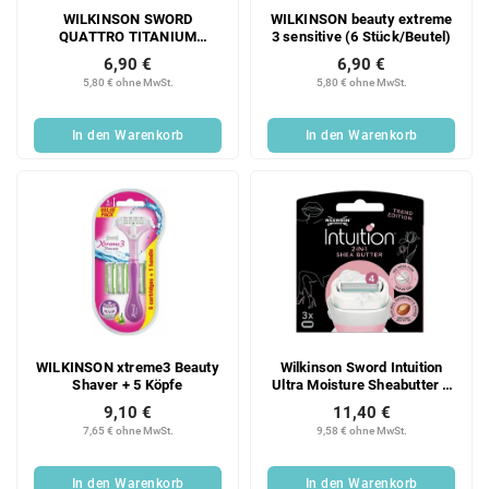
WILKINSON SWORD
WILKINSON beauty extreme
QUATTRO TITANIUM
3 sensitive (6 Stück/Beutel)
SENSITIVE RASIERER + 1
6,90 €
6,90 €
PCS KOPF
5,80 € ohne MwSt.
5,80 € ohne MwSt.
In den Warenkorb
In den Warenkorb
WILKINSON xtreme3 Beauty
Wilkinson Sword Intuition
Shaver + 5 Köpfe
Ultra Moisture Sheabutter 3
Stück
9,10 €
11,40 €
7,65 € ohne MwSt.
9,58 € ohne MwSt.
In den Warenkorb
In den Warenkorb