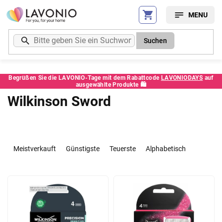
Zum
Inhalt
springen
Suchen
Begrüßen Sie die LAVONIO-Tage mit dem Rabattcode
LAVONIODAYS
auf
ausgewählte Produkte 🛍️
Wilkinson Sword
P
r
Meistverkauft
Günstigste
Teuerste
Alphabetisch
o
d
L
u
i
k
s
t
t
s