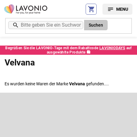
Zum
Inhalt
springen
Suchen
Begrüßen Sie die LAVONIO-Tage mit dem Rabattcode
LAVONIODAYS
auf
ausgewählte Produkte 🛍️
Velvana
Es wurden keine Waren der Marke
Velvana
gefunden....
F
u
ß
Newsletter abonnieren
z
e
Legen Sie Ihre E-Mail ein und wir werden Ihnen Informationen über
neue Produkte in unserem E-Shop zusenden.
i
l