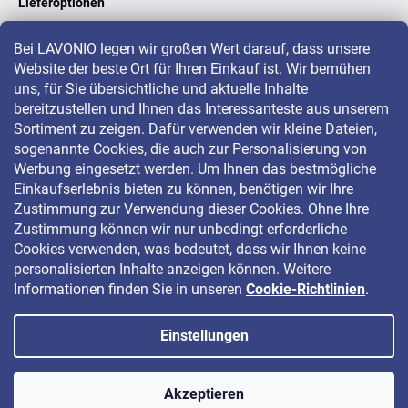
Lieferoptionen
Bei LAVONIO legen wir großen Wert darauf, dass unsere
Website der beste Ort für Ihren Einkauf ist. Wir bemühen
LAVONIO in der Welt
uns, für Sie übersichtliche und aktuelle Inhalte
bereitzustellen und Ihnen das Interessanteste aus unserem
Sortiment zu zeigen. Dafür verwenden wir kleine Dateien,
sogenannte Cookies, die auch zur Personalisierung von
Werbung eingesetzt werden. Um Ihnen das bestmögliche
Einkaufserlebnis bieten zu können, benötigen wir Ihre
Für Aktionen, Gewinnspiele und Rabatte folgen Sie uns auf:
Zustimmung zur Verwendung dieser Cookies. Ohne Ihre
Zustimmung können wir nur unbedingt erforderliche
Cookies verwenden, was bedeutet, dass wir Ihnen keine
personalisierten Inhalte anzeigen können. Weitere
Informationen finden Sie in unseren
Cookie-Richtlinien
.
Einstellungen
Copyright 2026
LAVONIO.de
. Alle Rechte vorbehalten.
Akzeptieren