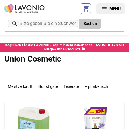
Zum
Inhalt
springen
Suchen
Begrüßen Sie die LAVONIO-Tage mit dem Rabattcode
LAVONIODAYS
auf
ausgewählte Produkte 🛍️
Union Cosmetic
P
r
Meistverkauft
Günstigste
Teuerste
Alphabetisch
o
d
L
u
i
k
s
t
t
s