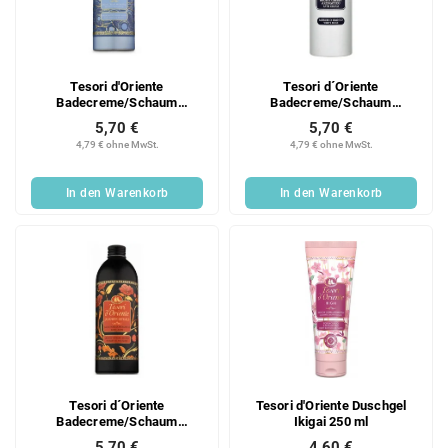
e
o
d
r
e
t
r
i
Tesori d'Oriente
Tesori d´Oriente
P
e
Badecreme/Schaum
Badecreme/Schaum
r
r
Thalasso-Therapie 500ml
Muschio Bianco 500ml
5,70 €
5,70 €
o
u
4,79 € ohne MwSt.
4,79 € ohne MwSt.
d
n
u
g
In den Warenkorb
In den Warenkorb
k
t
e
Tesori d´Oriente
Tesori d'Oriente Duschgel
Badecreme/Schaum
Ikigai 250 ml
Japanische Rituale 500ml
5,70 €
4,60 €