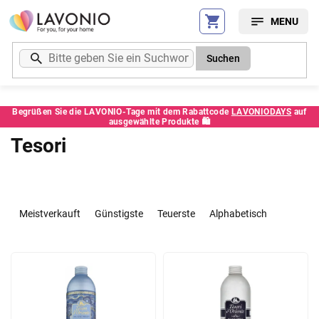
Zum
Inhalt
springen
Suchen
Begrüßen Sie die LAVONIO-Tage mit dem Rabattcode
LAVONIODAYS
auf
ausgewählte Produkte 🛍️
Tesori
P
r
Meistverkauft
Günstigste
Teuerste
Alphabetisch
o
d
L
u
i
k
s
t
t
s