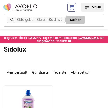
Zum
Inhalt
springen
Suchen
Begrüßen Sie die LAVONIO-Tage mit dem Rabattcode
LAVONIODAYS
auf
ausgewählte Produkte 🛍️
Sidolux
P
r
Meistverkauft
Günstigste
Teuerste
Alphabetisch
o
d
L
u
i
k
s
t
t
s