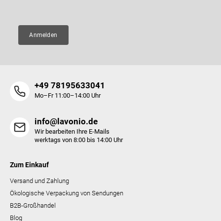
E-Mail
e
e
n
t
e
Anmelden
d
e
r
L
i
+49 78195633041
s
t
Mo–Fr 11:00–14:00 Uhr
e
info@lavonio.de
Wir bearbeiten Ihre E-Mails
werktags von 8:00 bis 14:00 Uhr
Zum Einkauf
Versand und Zahlung
Ökologische Verpackung von Sendungen
B2B-Großhandel
Blog