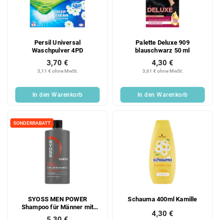
e
o
d
r
e
t
r
i
Persil Universal
Palette Deluxe 909
P
e
Waschpulver 4PD
blauschwarz 50 ml
r
r
3,70 €
4,30 €
o
u
3,11 € ohne MwSt.
3,61 € ohne MwSt.
d
n
u
g
In den Warenkorb
In den Warenkorb
k
t
e
SONDERRABATT
SYOSS MEN POWER
Schauma 400ml Kamille
Shampoo für Männer mit
4,30 €
normalem Haar 440 ml
5,30 €