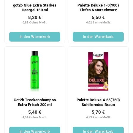
got2b Glue Extra Starkes
Palette Deluxe 1-0(900)
Haargel 150 ml
Tiefes Naturschwarz
8,20 €
5,50 €
6,89 € ohne MwSt.
4,62 € ohne MwSt.
In den Warenkorb
In den Warenkorb
Got2b Trockenshampoo
Palette Deluxe 4-65(760)
Extra Frisch 200 ml
Schillerndes Braun
5,40 €
5,70 €
4,54 € ohne MwSt.
4,79 € ohne MwSt.
In den Warenkorb
In den Warenkorb