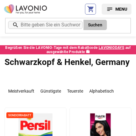
Zum
Inhalt
springen
Suchen
Begrüßen Sie die LAVONIO-Tage mit dem Rabattcode
LAVONIODAYS
auf
ausgewählte Produkte 🛍️
Schwarzkopf & Henkel, Germany
P
r
Meistverkauft
Günstigste
Teuerste
Alphabetisch
o
d
L
u
i
k
SONDERRABATT
s
t
t
s