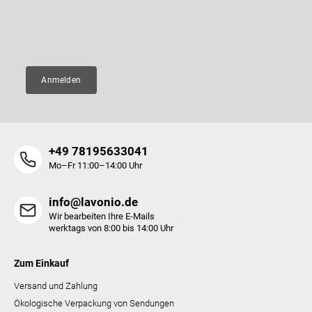
i
e
l
m
E-Mail
e
e
n
t
e
Anmelden
d
e
r
L
i
+49 78195633041
s
t
Mo–Fr 11:00–14:00 Uhr
e
info@lavonio.de
Wir bearbeiten Ihre E-Mails
werktags von 8:00 bis 14:00 Uhr
Zum Einkauf
Versand und Zahlung
Ökologische Verpackung von Sendungen