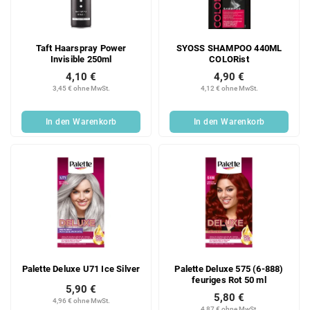
Taft Haarspray Power
SYOSS SHAMPOO 440ML
Invisible 250ml
COLORist
4,10 €
4,90 €
3,45 € ohne MwSt.
4,12 € ohne MwSt.
In den Warenkorb
In den Warenkorb
Palette Deluxe U71 Ice Silver
Palette Deluxe 575 (6-888)
feuriges Rot 50 ml
5,90 €
5,80 €
4,96 € ohne MwSt.
4,87 € ohne MwSt.