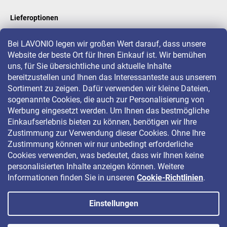
Lieferoptionen
Bei LAVONIO legen wir großen Wert darauf, dass unsere
Website der beste Ort für Ihren Einkauf ist. Wir bemühen
LAVONIO in der Welt
uns, für Sie übersichtliche und aktuelle Inhalte
bereitzustellen und Ihnen das Interessanteste aus unserem
Sortiment zu zeigen. Dafür verwenden wir kleine Dateien,
sogenannte Cookies, die auch zur Personalisierung von
Werbung eingesetzt werden. Um Ihnen das bestmögliche
Einkaufserlebnis bieten zu können, benötigen wir Ihre
Für Aktionen, Gewinnspiele und Rabatte folgen Sie uns auf:
Zustimmung zur Verwendung dieser Cookies. Ohne Ihre
Zustimmung können wir nur unbedingt erforderliche
Cookies verwenden, was bedeutet, dass wir Ihnen keine
personalisierten Inhalte anzeigen können. Weitere
Informationen finden Sie in unseren
Cookie-Richtlinien
.
Einstellungen
Copyright 2026
LAVONIO.de
. Alle Rechte vorbehalten.