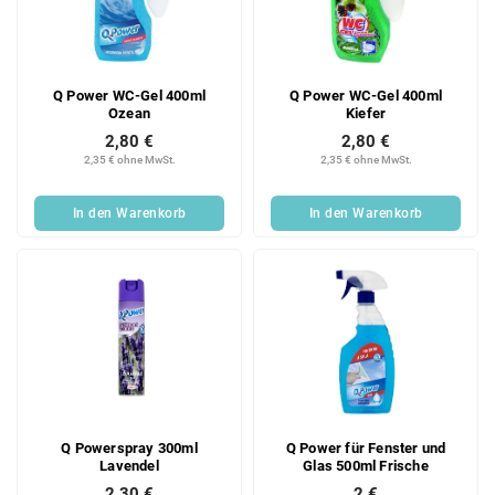
e
o
d
r
e
t
r
i
Q Power WC-Gel 400ml
Q Power WC-Gel 400ml
P
e
Ozean
Kiefer
r
r
2,80 €
2,80 €
o
u
2,35 € ohne MwSt.
2,35 € ohne MwSt.
d
n
u
g
In den Warenkorb
In den Warenkorb
k
t
e
Q Powerspray 300ml
Q Power für Fenster und
Lavendel
Glas 500ml Frische
2,30 €
2 €