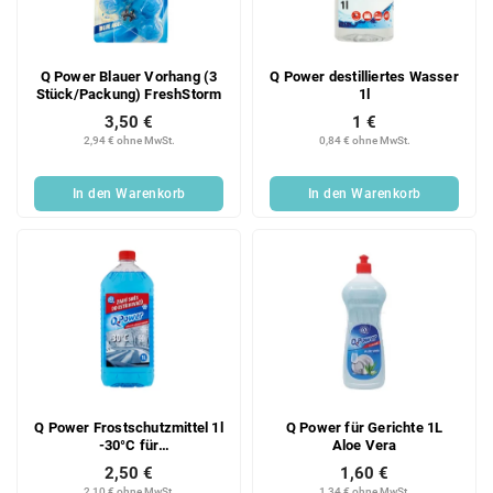
Q Power Blauer Vorhang (3
Q Power destilliertes Wasser
Stück/Packung) FreshStorm
1l
3,50 €
1 €
2,94 € ohne MwSt.
0,84 € ohne MwSt.
In den Warenkorb
In den Warenkorb
Q Power Frostschutzmittel 1l
Q Power für Gerichte 1L
-30°C für
Aloe Vera
Scheibenwaschanlagen
2,50 €
1,60 €
2,10 € ohne MwSt.
1,34 € ohne MwSt.