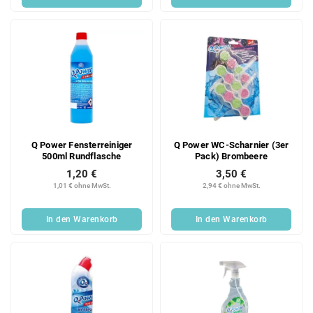
Q Power Fensterreiniger
Q Power WC-Scharnier (3er
500ml Rundflasche
Pack) Brombeere
1,20 €
3,50 €
1,01 € ohne MwSt.
2,94 € ohne MwSt.
In den Warenkorb
In den Warenkorb