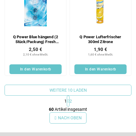
Q Power Blue hängend (2
Q Power Lufterfrischer
Stück/Packung) Fresh
300ml Zitrone
Storm
2,50 €
1,90 €
2,10 € ohne MwSt.
1,60 € ohne MwSt.
In den Warenkorb
In den Warenkorb
WEITERE 10 LADEN
1
2
S
60
Artikel insgesamt
t
e
NACH OBEN
u
e
F
r