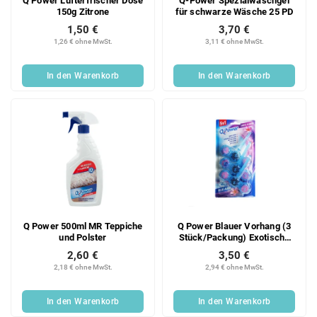
Q Power Lufterfrischer Dose
Q-Power Spezialwaschgel
150g Zitrone
für schwarze Wäsche 25 PD
1,50 €
3,70 €
1,26 € ohne MwSt.
3,11 € ohne MwSt.
In den Warenkorb
In den Warenkorb
Q Power 500ml MR Teppiche
Q Power Blauer Vorhang (3
und Polster
Stück/Packung) Exotische
Blume
2,60 €
3,50 €
2,18 € ohne MwSt.
2,94 € ohne MwSt.
In den Warenkorb
In den Warenkorb