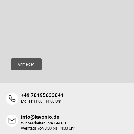
e
u
l
ß
Newsletter abonnieren
e
z
m
e
Legen Sie Ihre E-Mail ein und wir werden Ihnen Informationen über
e
neue Produkte in unserem E-Shop zusenden.
i
n
l
t
E-Mail
e
e
d
e
r
Anmelden
L
i
s
t
e
+49 78195633041
Mo–Fr 11:00–14:00 Uhr
info@lavonio.de
Wir bearbeiten Ihre E-Mails
werktags von 8:00 bis 14:00 Uhr