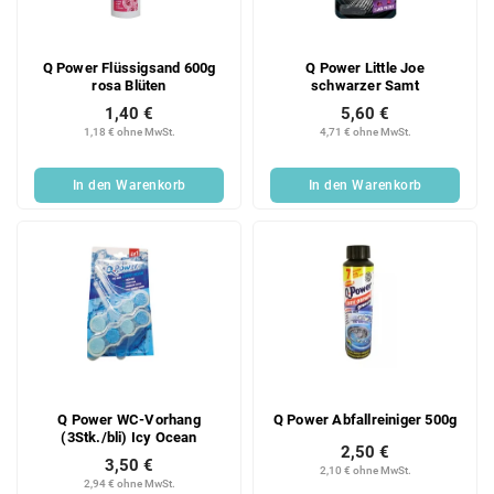
Q Power Flüssigsand 600g
Q Power Little Joe
rosa Blüten
schwarzer Samt
1,40 €
5,60 €
1,18 € ohne MwSt.
4,71 € ohne MwSt.
In den Warenkorb
In den Warenkorb
Q Power WC-Vorhang
Q Power Abfallreiniger 500g
(3Stk./bli) Icy Ocean
2,50 €
3,50 €
2,10 € ohne MwSt.
2,94 € ohne MwSt.