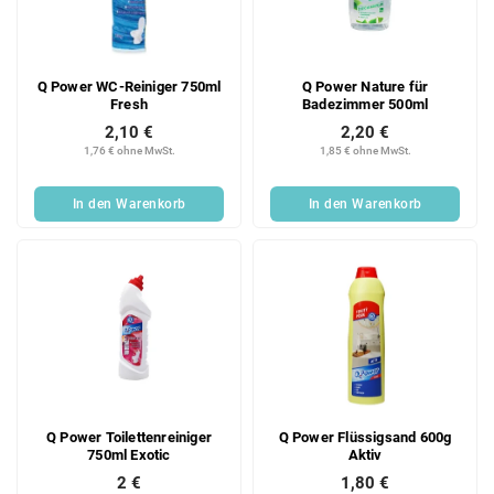
Q Power WC-Reiniger 750ml
Q Power Nature für
Fresh
Badezimmer 500ml
2,10 €
2,20 €
1,76 € ohne MwSt.
1,85 € ohne MwSt.
In den Warenkorb
In den Warenkorb
Q Power Toilettenreiniger
Q Power Flüssigsand 600g
750ml Exotic
Aktiv
2 €
1,80 €