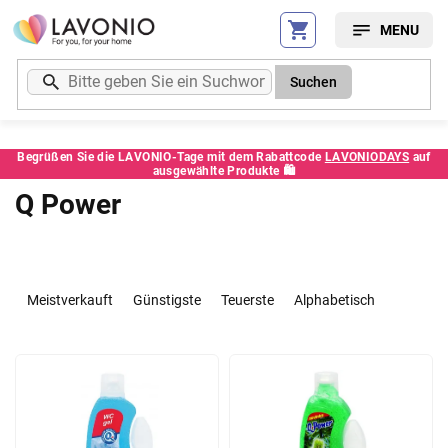
Zum
Inhalt
springen
Suchen
Begrüßen Sie die LAVONIO-Tage mit dem Rabattcode
LAVONIODAYS
auf
ausgewählte Produkte 🛍️
Q Power
P
r
Meistverkauft
Günstigste
Teuerste
Alphabetisch
o
d
L
u
i
k
s
t
t
s