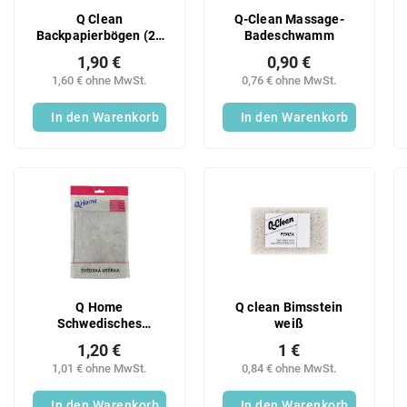
Q Clean
Q-Clean Massage-
Backpapierbögen (20
Badeschwamm
Stück/Karton)
1,90 €
0,90 €
1,60 € ohne MwSt.
0,76 € ohne MwSt.
In den Warenkorb
In den Warenkorb
Q Home
Q clean Bimsstein
Schwedisches
weiß
Geschirrtuch 35x30
1,20 €
1 €
1,01 € ohne MwSt.
0,84 € ohne MwSt.
In den Warenkorb
In den Warenkorb