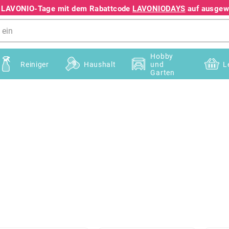
e LAVONIO-Tage mit dem Rabattcode
LAVONIODAYS
auf ausgewä
+49 78195633041
Hobby
Reiniger
Haushalt
und
L
Garten