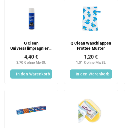
u
L
k
i
t
s
s
t
o
e
r
d
t
e
Q Clean
Q Clean Waschlappen
i
r
Universalimprägnierung
Frottee Muster
e
P
250ml
r
4,40 €
1,20 €
r
u
3,70 € ohne MwSt.
1,01 € ohne MwSt.
o
n
d
In den Warenkorb
In den Warenkorb
g
u
k
t
e