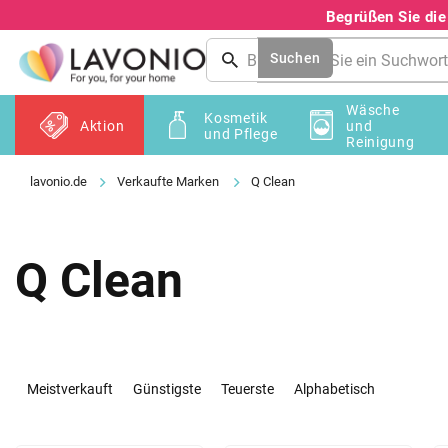
Zum
Begrüßen Sie di
Inhalt
springen
Suchen
Wäsche
Kosmetik
Aktion
und
und Pflege
Reinigung
Verkaufte Marken
Q Clean
Q Clean
P
r
Meistverkauft
Günstigste
Teuerste
Alphabetisch
o
d