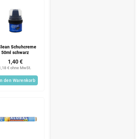
i
s
t
e
Clean Schuhcreme
50ml schwarz
1,40 €
1,18 € ohne MwSt.
In den Warenkorb