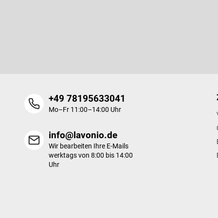
u
ß
Newsletter abonnieren
z
e
Legen Sie Ihre E-Mail ein und wir werden Ihnen Informationen üb
i
Produkte in unserem E-Shop zusenden.
l
e
+49 78195633041
Mo–Fr 11:00–14:00 Uhr
info@lavonio.de
Wir bearbeiten Ihre E-Mails
werktags von 8:00 bis 14:00
Uhr