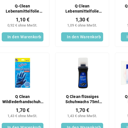
Q-Clean
Q Clean
Q
Lebensmittelfolie
Lebensmittelfolie
30m
30m 9my Box
1,10 €
1,30 €
0,92 € ohne MwSt.
1,09 € ohne MwSt.
In den Warenkorb
In den Warenkorb
Q Clean
Q Clean flüssiges
Q
Wildlederhandschuhe
Schuhwachs 75ml
L
schwarz
1,70 €
1,70 €
1,43 € ohne MwSt.
1,43 € ohne MwSt.
In den Warenkorb
In den Warenkorb