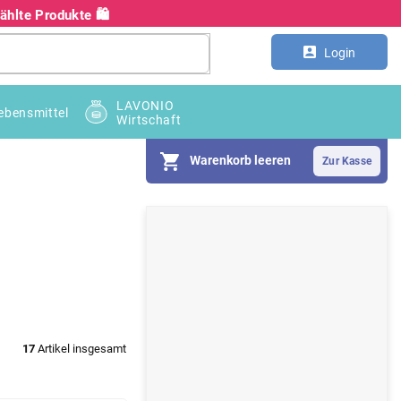
hlte Produkte 🛍️
Kontakt
Großhandel B2B
Login
LAVONIO
ebensmittel
Wirtschaft
Warenkorb leeren
S
e
i
t
e
17
Artikel insgesamt
n
l
e