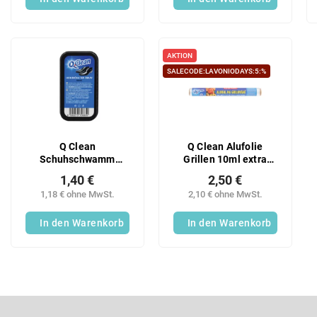
AKTION
SALECODE:LAVONIODAYS:5:%
Q Clean
Q Clean Alufolie
Schuhschwamm
Grillen 10ml extra
schwarz
stark
1,40 €
2,50 €
1,18 € ohne MwSt.
2,10 € ohne MwSt.
In den Warenkorb
In den Warenkorb
F