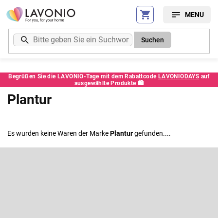
Zum
Inhalt
springen
Suchen
Begrüßen Sie die LAVONIO-Tage mit dem Rabattcode
LAVONIODAYS
auf
ausgewählte Produkte 🛍️
Plantur
Es wurden keine Waren der Marke
Plantur
gefunden....
F
u
ß
Newsletter abonnieren
z
e
Legen Sie Ihre E-Mail ein und wir werden Ihnen Informationen über
neue Produkte in unserem E-Shop zusenden.
i
l