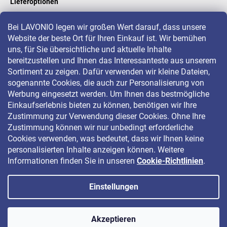
Lieferoptionen
Bei LAVONIO legen wir großen Wert darauf, dass unsere
Website der beste Ort für Ihren Einkauf ist. Wir bemühen
LAVONIO in der Welt
uns, für Sie übersichtliche und aktuelle Inhalte
bereitzustellen und Ihnen das Interessanteste aus unserem
Sortiment zu zeigen. Dafür verwenden wir kleine Dateien,
sogenannte Cookies, die auch zur Personalisierung von
Werbung eingesetzt werden. Um Ihnen das bestmögliche
Einkaufserlebnis bieten zu können, benötigen wir Ihre
Für Aktionen, Gewinnspiele und Rabatte folgen Sie uns auf:
Zustimmung zur Verwendung dieser Cookies. Ohne Ihre
Zustimmung können wir nur unbedingt erforderliche
Cookies verwenden, was bedeutet, dass wir Ihnen keine
personalisierten Inhalte anzeigen können. Weitere
Informationen finden Sie in unseren
Cookie-Richtlinien
.
Einstellungen
Copyright 2026
LAVONIO.de
. Alle Rechte vorbehalten.
Akzeptieren