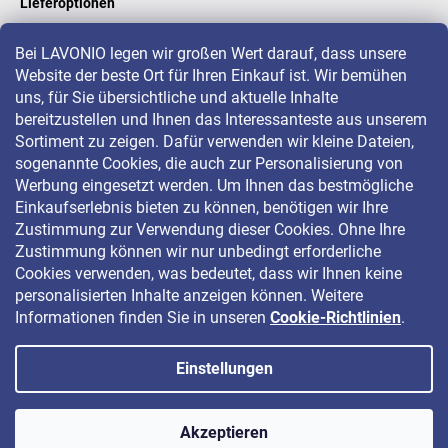
Lieferoptionen
Bei LAVONIO legen wir großen Wert darauf, dass unsere
Website der beste Ort für Ihren Einkauf ist. Wir bemühen
LAVONIO in der Welt
uns, für Sie übersichtliche und aktuelle Inhalte
bereitzustellen und Ihnen das Interessanteste aus unserem
Sortiment zu zeigen. Dafür verwenden wir kleine Dateien,
sogenannte Cookies, die auch zur Personalisierung von
Werbung eingesetzt werden. Um Ihnen das bestmögliche
Einkaufserlebnis bieten zu können, benötigen wir Ihre
Für Aktionen, Gewinnspiele und Rabatte folgen Sie uns auf:
Zustimmung zur Verwendung dieser Cookies. Ohne Ihre
Zustimmung können wir nur unbedingt erforderliche
Cookies verwenden, was bedeutet, dass wir Ihnen keine
personalisierten Inhalte anzeigen können. Weitere
Informationen finden Sie in unseren
Cookie-Richtlinien
.
Einstellungen
Copyright 2026
LAVONIO.de
. Alle Rechte vorbehalten.
Akzeptieren