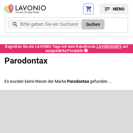
Zum
Inhalt
springen
Suchen
Begrüßen Sie die LAVONIO-Tage mit dem Rabattcode
LAVONIODAYS
auf
ausgewählte Produkte 🛍️
Parodontax
Es wurden keine Waren der Marke
Parodontax
gefunden....
F
u
ß
Newsletter abonnieren
z
e
Legen Sie Ihre E-Mail ein und wir werden Ihnen Informationen über
neue Produkte in unserem E-Shop zusenden.
i
l