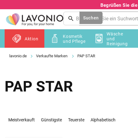
Zum
Begrüßen Sie di
Inhalt
springen
Suchen
Wäsche
Kosmetik
Aktion
und
und Pflege
Reinigung
Verkaufte Marken
PAP STAR
PAP STAR
P
r
Meistverkauft
Günstigste
Teuerste
Alphabetisch
o
d