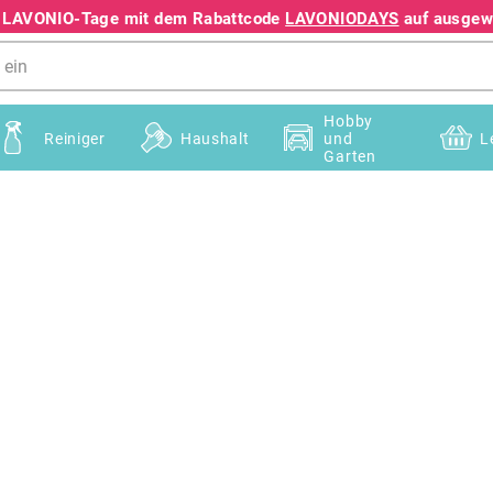
e LAVONIO-Tage mit dem Rabattcode
LAVONIODAYS
auf ausgewä
+49 78195633041
Hobby
Reiniger
Haushalt
und
L
Garten