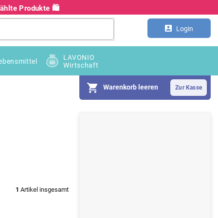
hlte Produkte 🛍️
Kontakt
Großhandel B2B
Login
LAVONIO
ebensmittel
Wirtschaft
Warenkorb leeren
S
e
i
t
e
1
Artikel insgesamt
n
l
e