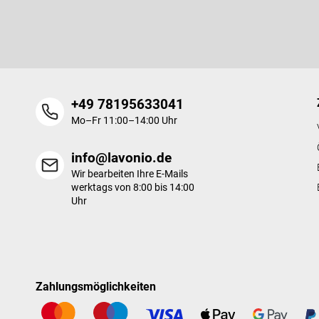
e
Legen Sie Ihre E-Mail ein und wir werden Ihnen Informationen üb
i
Produkte in unserem E-Shop zusenden.
l
e
+49 78195633041
Mo–Fr 11:00–14:00 Uhr
info@lavonio.de
Wir bearbeiten Ihre E-Mails
werktags von 8:00 bis 14:00
Uhr
Zahlungsmöglichkeiten