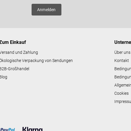
e
er neue
l
Anmelden
e
m
e
n
t
e
Zum Einkauf
Untern
d
e
Versand und Zahlung
Über uns
r
Ökologische Verpackung von Sendungen
Kontakt
L
i
B2B-Großhandel
Bedingu
s
Blog
Bedingun
t
e
Allgemei
Cookies
Impress