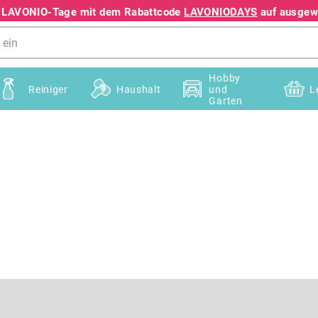
e LAVONIO-Tage mit dem Rabattcode
LAVONIODAYS
auf ausgewä
+49 78195633041
Hobby
Reiniger
Haushalt
und
L
Garten
E-Mail