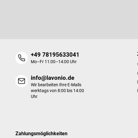
Newsletter abonnieren
z
e
Legen Sie Ihre E-Mail ein und wir werden Ihnen Informationen üb
i
Produkte in unserem E-Shop zusenden.
l
e
+49 78195633041
Mo–Fr 11:00–14:00 Uhr
info@lavonio.de
Wir bearbeiten Ihre E-Mails
werktags von 8:00 bis 14:00
Uhr
Zahlungsmöglichkeiten