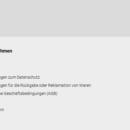
i
s
t
e
ehmen
ngen zum Datenschutz
gen für die Rückgabe oder Reklamation von Waren
ne Geschäftsbedingungen (AGB)
um