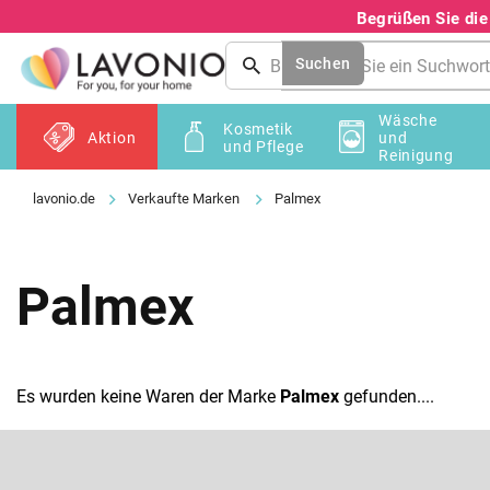
Zum
Begrüßen Sie di
Inhalt
springen
Suchen
Wäsche
Kosmetik
Aktion
und
und Pflege
Reinigung
Verkaufte Marken
Palmex
Palmex
Es wurden keine Waren der Marke
Palmex
gefunden....
F
u
ß