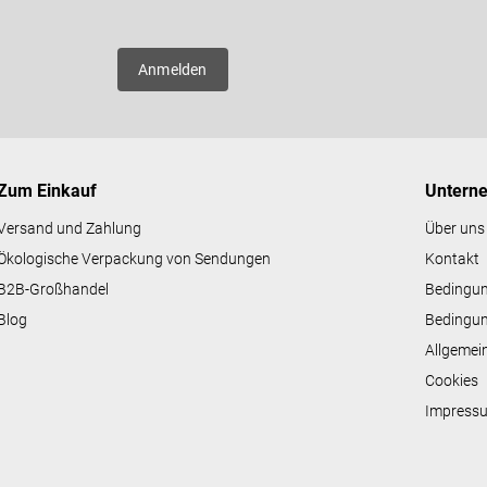
er neue
Anmelden
Zum Einkauf
Untern
Versand und Zahlung
Über uns
Ökologische Verpackung von Sendungen
Kontakt
B2B-Großhandel
Bedingu
Blog
Bedingun
Allgemei
Cookies
Impress