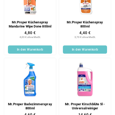
e
o
d
r
e
t
r
i
Mr.Proper Küchenspray
Mr.Proper Küchenspray
P
e
Mandarine Wipe Done 800ml
800ml
r
r
4,80 €
4,40 €
o
u
4,03 € ohne MwSt.
3,70 € ohne MwSt.
d
n
u
g
In den Warenkorb
In den Warenkorb
k
t
e
Mr.Proper Badezimmerspray
Mr. Proper Kirschblüte 5l -
800ml
Universalreiniger
4,60 €
14,60 €