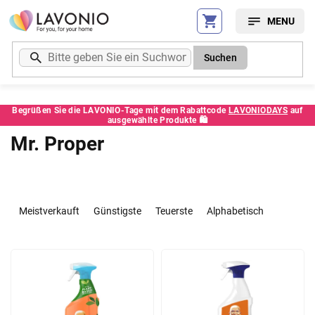
Zum
Inhalt
springen
Suchen
Begrüßen Sie die LAVONIO-Tage mit dem Rabattcode
LAVONIODAYS
auf
ausgewählte Produkte 🛍️
Mr. Proper
P
r
Meistverkauft
Günstigste
Teuerste
Alphabetisch
o
d
L
u
i
k
s
t
t
s