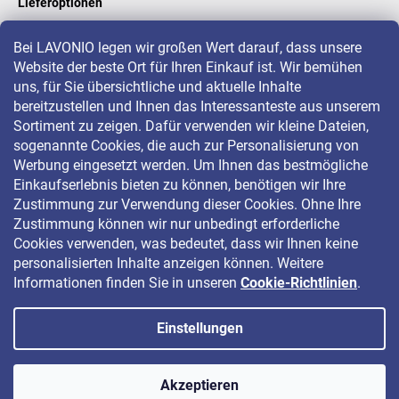
Lieferoptionen
Bei LAVONIO legen wir großen Wert darauf, dass unsere
Website der beste Ort für Ihren Einkauf ist. Wir bemühen
LAVONIO in der Welt
uns, für Sie übersichtliche und aktuelle Inhalte
bereitzustellen und Ihnen das Interessanteste aus unserem
Sortiment zu zeigen. Dafür verwenden wir kleine Dateien,
sogenannte Cookies, die auch zur Personalisierung von
Werbung eingesetzt werden. Um Ihnen das bestmögliche
Einkaufserlebnis bieten zu können, benötigen wir Ihre
Für Aktionen, Gewinnspiele und Rabatte folgen Sie uns auf:
Zustimmung zur Verwendung dieser Cookies. Ohne Ihre
Zustimmung können wir nur unbedingt erforderliche
Cookies verwenden, was bedeutet, dass wir Ihnen keine
personalisierten Inhalte anzeigen können. Weitere
Informationen finden Sie in unseren
Cookie-Richtlinien
.
Einstellungen
Copyright 2026
LAVONIO.de
. Alle Rechte vorbehalten.
Akzeptieren