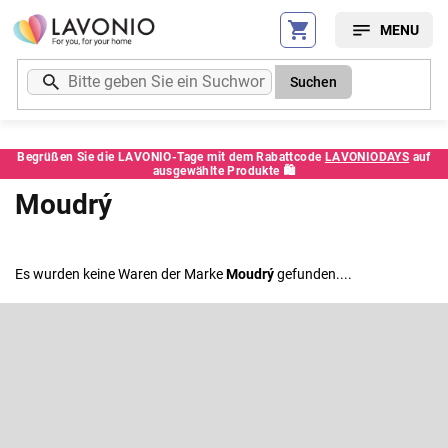
Zum
Inhalt
springen
Suchen
Begrüßen Sie die LAVONIO-Tage mit dem Rabattcode
LAVONIODAYS
auf
ausgewählte Produkte 🛍️
Moudrý
Es wurden keine Waren der Marke
Moudrý
gefunden....
F
u
ß
Newsletter abonnieren
z
e
Legen Sie Ihre E-Mail ein und wir werden Ihnen Informationen über
neue Produkte in unserem E-Shop zusenden.
i
l