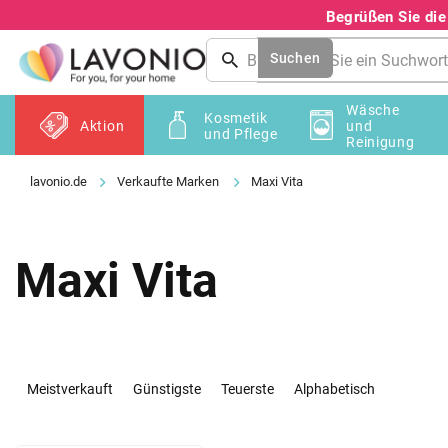
Zum
Begrüßen Sie di
Inhalt
springen
Suchen
Wäsche
Kosmetik
Aktion
und
und Pflege
Reinigung
Verkaufte Marken
Maxi Vita
Maxi Vita
P
r
Meistverkauft
Günstigste
Teuerste
Alphabetisch
o
d