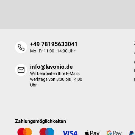
e
Legen Sie Ihre E-Mail ein und wir werden Ihnen Informationen üb
i
Produkte in unserem E-Shop zusenden.
l
e
+49 78195633041
Mo–Fr 11:00–14:00 Uhr
info@lavonio.de
Wir bearbeiten Ihre E-Mails
werktags von 8:00 bis 14:00
Uhr
Zahlungsmöglichkeiten