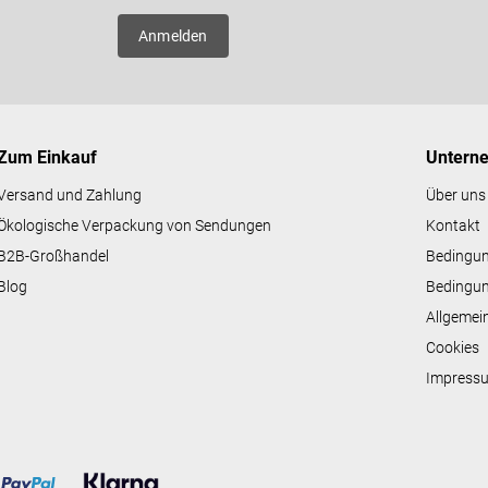
e
er neue
l
Anmelden
e
m
e
n
t
e
Zum Einkauf
Untern
d
e
Versand und Zahlung
Über uns
r
Ökologische Verpackung von Sendungen
Kontakt
L
i
B2B-Großhandel
Bedingu
s
Blog
Bedingun
t
e
Allgemei
Cookies
Impress