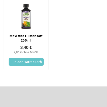
u
L
k
i
t
s
s
t
o
e
r
d
t
e
Maxi Vita Hustensaft
i
r
200 ml
e
P
r
3,40 €
r
u
2,86 € ohne MwSt.
o
n
d
In den Warenkorb
g
u
k
t
e
F
u
ß
Newsletter abonnieren
z