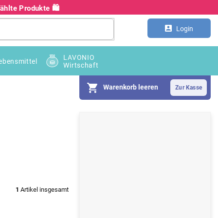
hlte Produkte 🛍️
Kontakt
Großhandel B2B
Login
LAVONIO
ebensmittel
Wirtschaft
Warenkorb leeren
S
e
i
t
e
1
Artikel insgesamt
n
l
e