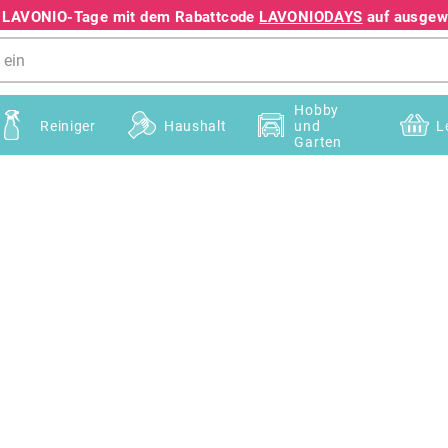
e LAVONIO-Tage mit dem Rabattcode
LAVONIODAYS
auf ausgewä
+49 78195633041
Hobby
Reiniger
Haushalt
und
L
Garten