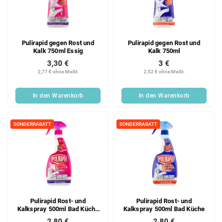
e
o
d
r
e
t
r
i
Pulirapid gegen Rost und
Pulirapid gegen Rost und
P
e
Kalk 750ml Essig
Kalk 750ml
r
r
3,30 €
3 €
o
u
2,77 € ohne MwSt.
2,52 € ohne MwSt.
d
n
u
g
In den Warenkorb
In den Warenkorb
k
t
e
SONDERRABATT
SONDERRABATT
Pulirapid Rost- und
Pulirapid Rost- und
Kalkspray 500ml Bad Küche
Kalkspray 500ml Bad Küche
mit Essig
2,80 €
2,80 €