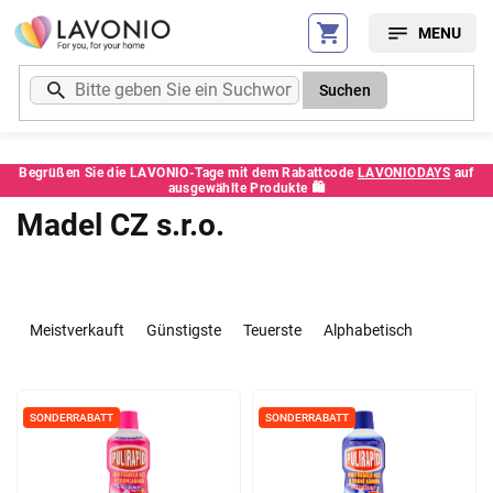
Zum
Inhalt
springen
Suchen
Begrüßen Sie die LAVONIO-Tage mit dem Rabattcode
LAVONIODAYS
auf
ausgewählte Produkte 🛍️
Madel CZ s.r.o.
P
r
Meistverkauft
Günstigste
Teuerste
Alphabetisch
o
d
L
u
i
k
SONDERRABATT
SONDERRABATT
s
t
t
s