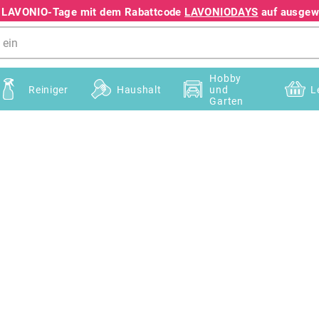
e LAVONIO-Tage mit dem Rabattcode
LAVONIODAYS
auf ausgewä
+49 78195633041
Hobby
Reiniger
Haushalt
und
L
Garten