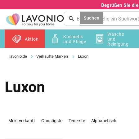
Zum
Begrüßen Sie di
Inhalt
springen
Suchen
Wäsche
Kosmetik
Aktion
und
und Pflege
Reinigung
Verkaufte Marken
Luxon
Luxon
P
r
Meistverkauft
Günstigste
Teuerste
Alphabetisch
o
d