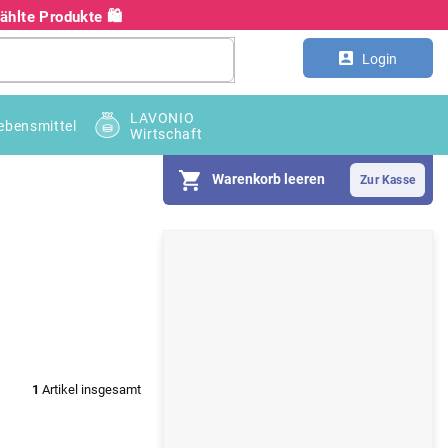
hlte Produkte 🛍️
Kontakt
Großhandel B2B
Login
LAVONIO
ebensmittel
Wirtschaft
Warenkorb leeren
S
e
i
t
e
1
Artikel insgesamt
n
l
e