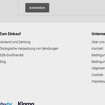
e
l
Anmelden
e
m
e
n
t
e
Zum Einkauf
Untern
d
e
Versand und Zahlung
Über uns
r
Ökologische Verpackung von Sendungen
Kontakt
L
i
B2B-Großhandel
Bedingu
s
Blog
Bedingun
t
e
Allgemei
Cookies
Impress