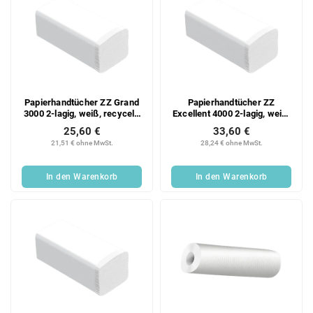
Papierhandtücher ZZ Grand
Papierhandtücher ZZ
3000 2-lagig, weiß, recycelt,
Excellent 4000 2-lagig, weiß,
20x150 Blatt Karton
Zellstoff, 20x200 Blatt
25,60 €
33,60 €
Karton
21,51 € ohne MwSt.
28,24 € ohne MwSt.
In den Warenkorb
In den Warenkorb