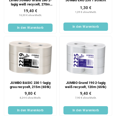
Linteo JUMBO Grand 280 2-
JUMBO EKO 230 1 Schicht
lagig weiß recycelt, 270m
1,30 €
(6Stk)
19,40 €
1,09 € ohne MwSt.
16,30 € ohne MwSt.
In den Warenkorb
In den Warenkorb
JUMBO BASIC 230 1-lagig
JUMBO Grand 190 2-lagig
grau recycelt, 215m (6Stk)
weiß recycelt, 120m (6Stk)
9,80 €
9,40 €
8,24 € ohne MwSt.
7,90 € ohne MwSt.
In den Warenkorb
In den Warenkorb