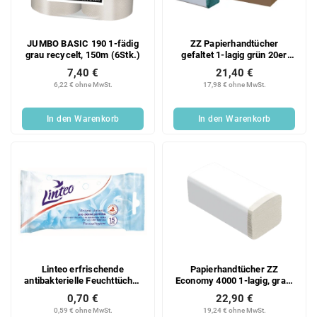
JUMBO BASIC 190 1-fädig
ZZ Papierhandtücher
grau recycelt, 150m (6Stk.)
gefaltet 1-lagig grün 20er
Karton
7,40 €
21,40 €
6,22 € ohne MwSt.
17,98 € ohne MwSt.
In den Warenkorb
In den Warenkorb
Linteo erfrischende
Papierhandtücher ZZ
antibakterielle Feuchttücher
Economy 4000 1-lagig, grau,
für den täglichen Gebrauch
Recycling, 20x200 Blatt
0,70 €
22,90 €
15 Stk.
Karton
0,59 € ohne MwSt.
19,24 € ohne MwSt.