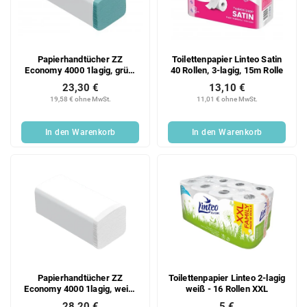
e
o
d
r
e
t
r
i
Papierhandtücher ZZ
Toilettenpapier Linteo Satin
P
e
Economy 4000 1lagig, grün,
40 Rollen, 3-lagig, 15m Rolle
r
r
Recycling, 20x200 Blatt
23,30 €
13,10 €
o
u
Karton
19,58 € ohne MwSt.
11,01 € ohne MwSt.
d
n
u
g
In den Warenkorb
In den Warenkorb
k
t
e
Papierhandtücher ZZ
Toilettenpapier Linteo 2-lagig
Economy 4000 1lagig, weiß,
weiß - 16 Rollen XXL
recycelt, 20x200 Blatt Karton
28,20 €
5 €