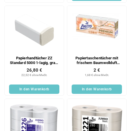
Papierhandtücher ZZ
Papiertaschentücher mit
Standard 5000 1-lagig, grau,
frischem Baumwollduft
Recycling, 20x250 Blatt
10x10 Stück 4-lagig
26,80 €
2 €
Karton
22,52 € ohne MwSt.
1,68 € ohne MwSt.
In den Warenkorb
In den Warenkorb