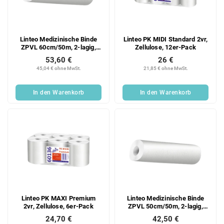
Linteo Medizinische Binde
Linteo PK MIDI Standard 2vr,
ZPVL 60cm/50m, 2-lagig,
Zellulose, 12er-Pack
Zellstoff, 9er Packung
53,60 €
26 €
45,04 € ohne MwSt.
21,85 € ohne MwSt.
In den Warenkorb
In den Warenkorb
Linteo PK MAXI Premium
Linteo Medizinische Binde
2vr, Zellulose, 6er-Pack
ZPVL 50cm/50m, 2-lagig,
Zellstoff, 9er Packung
24,70 €
42,50 €