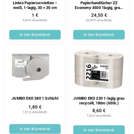
Linteo Papierservietten –
Papierhandtücher ZZ
weiß, 1-lagig, 30 × 30 cm
Economy 4500 1lagig, grau,
Recycling, 20x225 Blatt
1 €
24,50 €
Karton
0,84 € ohne MwSt.
20,59 € ohne MwSt.
In den Warenkorb
In den Warenkorb
JUMBO EKO 280 1 Schicht
JUMBO EKO 230 1-lagig grau
recycelt, 180m (6Stk.)
1,80 €
8,60 €
1,51 € ohne MwSt.
7,23 € ohne MwSt.
In den Warenkorb
In den Warenkorb