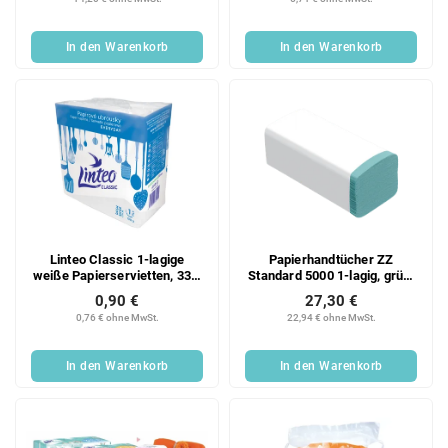
In den Warenkorb
In den Warenkorb
Linteo Classic 1-lagige
Papierhandtücher ZZ
weiße Papierservietten, 33 x
Standard 5000 1-lagig, grün,
33 cm, 130g
Recycling, 20x250 Blatt
0,90 €
27,30 €
Karton
0,76 € ohne MwSt.
22,94 € ohne MwSt.
In den Warenkorb
In den Warenkorb