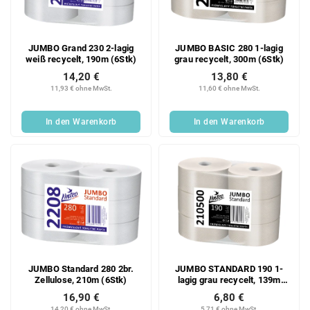
JUMBO Grand 230 2-lagig
JUMBO BASIC 280 1-lagig
weiß recycelt, 190m (6Stk)
grau recycelt, 300m (6Stk)
14,20 €
13,80 €
11,93 € ohne MwSt.
11,60 € ohne MwSt.
In den Warenkorb
In den Warenkorb
JUMBO Standard 280 2br.
JUMBO STANDARD 190 1-
Zellulose, 210m (6Stk)
lagig grau recycelt, 139m
(6Stk)
16,90 €
6,80 €
14,20 € ohne MwSt.
5,71 € ohne MwSt.