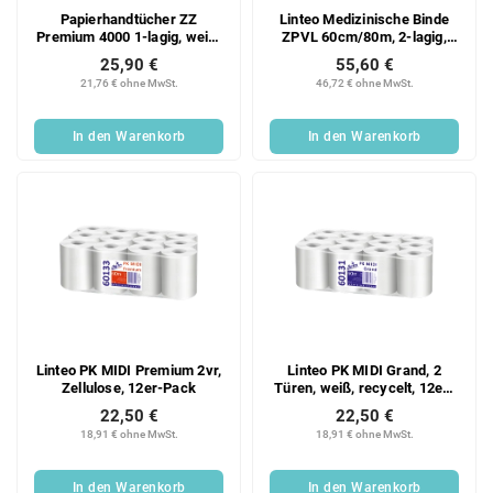
Papierhandtücher ZZ
Linteo Medizinische Binde
Premium 4000 1-lagig, weiß,
ZPVL 60cm/80m, 2-lagig,
Zellstoff, 20x200 Blatt,
Zellstoff, 6er Packung
25,90 €
55,60 €
Karton
21,76 € ohne MwSt.
46,72 € ohne MwSt.
In den Warenkorb
In den Warenkorb
Linteo PK MIDI Premium 2vr,
Linteo PK MIDI Grand, 2
Zellulose, 12er-Pack
Türen, weiß, recycelt, 12er-
Pack
22,50 €
22,50 €
18,91 € ohne MwSt.
18,91 € ohne MwSt.
In den Warenkorb
In den Warenkorb