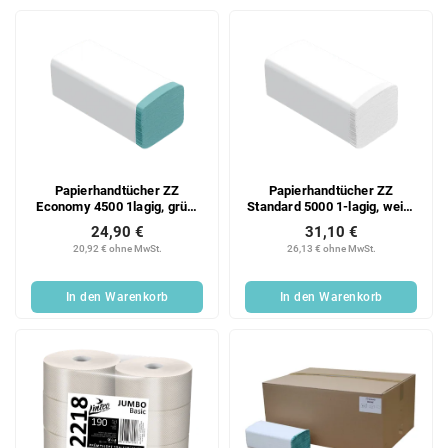
Papierhandtücher ZZ
Papierhandtücher ZZ
Economy 4500 1lagig, grün,
Standard 5000 1-lagig, weiß,
Recycling, 20x225 Blatt
Recycling, 20x250 Blatt
24,90 €
31,10 €
Karton
Karton
20,92 € ohne MwSt.
26,13 € ohne MwSt.
In den Warenkorb
In den Warenkorb