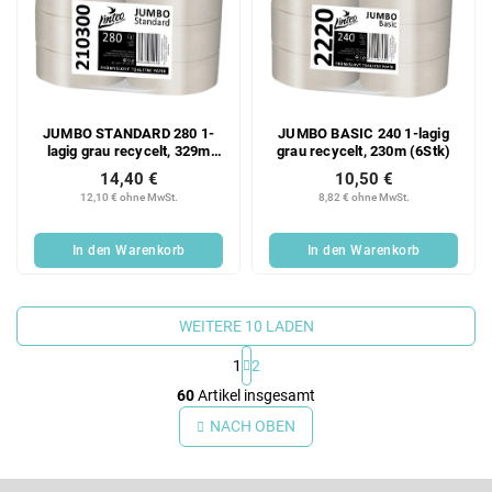
JUMBO STANDARD 280 1-
JUMBO BASIC 240 1-lagig
lagig grau recycelt, 329m
grau recycelt, 230m (6Stk)
(6Stk)
14,40 €
10,50 €
12,10 € ohne MwSt.
8,82 € ohne MwSt.
In den Warenkorb
In den Warenkorb
WEITERE 10 LADEN
1
2
S
60
Artikel insgesamt
t
e
NACH OBEN
u
e
F
r