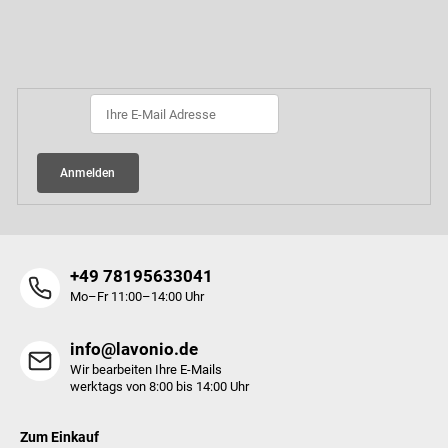
e
u
l
ß
Newsletter abonnieren
e
z
m
e
e
i
n
l
t
e
e
d
Anmelden
e
r
L
i
s
+49 78195633041
t
Mo–Fr 11:00–14:00 Uhr
e
info@lavonio.de
Wir bearbeiten Ihre E-Mails
werktags von 8:00 bis 14:00 Uhr
Zum Einkauf