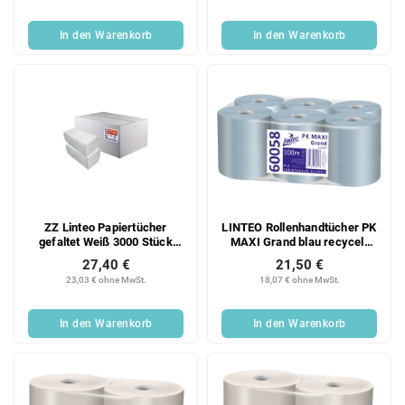
In den Warenkorb
In den Warenkorb
ZZ Linteo Papiertücher
LINTEO Rollenhandtücher PK
gefaltet Weiß 3000 Stück
MAXI Grand blau recycelt
20x150 2-lagig Zellstoff
130 m, 6 Stk.
27,40 €
21,50 €
Ganzkarton 20 Stück
23,03 € ohne MwSt.
18,07 € ohne MwSt.
In den Warenkorb
In den Warenkorb