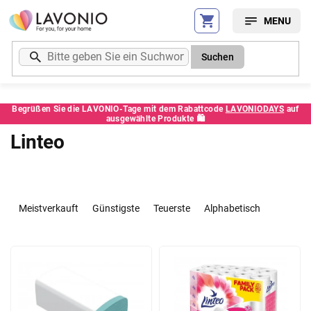
Zum
Inhalt
springen
Suchen
Begrüßen Sie die LAVONIO-Tage mit dem Rabattcode
LAVONIODAYS
auf
ausgewählte Produkte 🛍️
Linteo
P
r
Meistverkauft
Günstigste
Teuerste
Alphabetisch
o
d
L
u
i
k
s
t
t
s