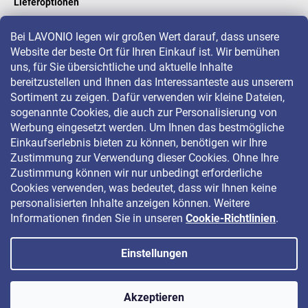
Lieferoptionen
Bei LAVONIO legen wir großen Wert darauf, dass unsere
Website der beste Ort für Ihren Einkauf ist. Wir bemühen
LAVONIO in der Welt
uns, für Sie übersichtliche und aktuelle Inhalte
bereitzustellen und Ihnen das Interessanteste aus unserem
Sortiment zu zeigen. Dafür verwenden wir kleine Dateien,
sogenannte Cookies, die auch zur Personalisierung von
Werbung eingesetzt werden. Um Ihnen das bestmögliche
Einkaufserlebnis bieten zu können, benötigen wir Ihre
Für Aktionen, Gewinnspiele und Rabatte folgen Sie uns auf:
Zustimmung zur Verwendung dieser Cookies. Ohne Ihre
Zustimmung können wir nur unbedingt erforderliche
Cookies verwenden, was bedeutet, dass wir Ihnen keine
personalisierten Inhalte anzeigen können. Weitere
Informationen finden Sie in unseren
Cookie-Richtlinien
.
Einstellungen
Copyright 2026
LAVONIO.de
. Alle Rechte vorbehalten.
Akzeptieren