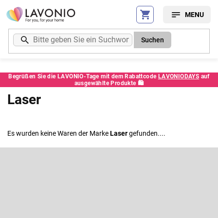
Zum
Inhalt
springen
Suchen
Begrüßen Sie die LAVONIO-Tage mit dem Rabattcode
LAVONIODAYS
auf
ausgewählte Produkte 🛍️
Laser
Es wurden keine Waren der Marke
Laser
gefunden....
F
u
ß
Newsletter abonnieren
z
e
Legen Sie Ihre E-Mail ein und wir werden Ihnen Informationen über
neue Produkte in unserem E-Shop zusenden.
i
l