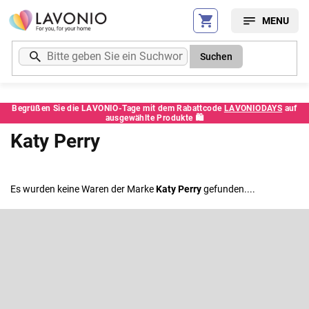
Zum
Inhalt
springen
Suchen
Begrüßen Sie die LAVONIO-Tage mit dem Rabattcode
LAVONIODAYS
auf
ausgewählte Produkte 🛍️
Katy Perry
Es wurden keine Waren der Marke
Katy Perry
gefunden....
F
u
ß
Newsletter abonnieren
z
e
Legen Sie Ihre E-Mail ein und wir werden Ihnen Informationen über
neue Produkte in unserem E-Shop zusenden.
i
l