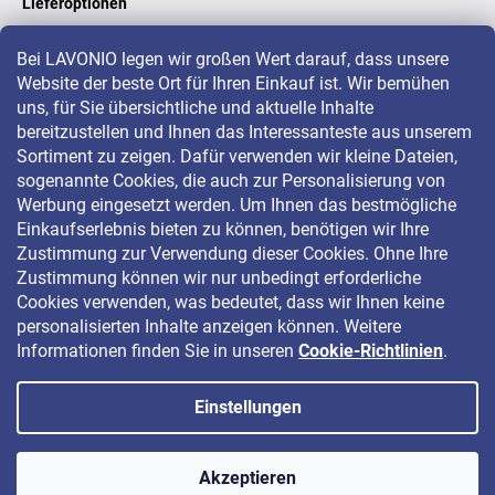
Lieferoptionen
Bei LAVONIO legen wir großen Wert darauf, dass unsere
Website der beste Ort für Ihren Einkauf ist. Wir bemühen
LAVONIO in der Welt
uns, für Sie übersichtliche und aktuelle Inhalte
bereitzustellen und Ihnen das Interessanteste aus unserem
Sortiment zu zeigen. Dafür verwenden wir kleine Dateien,
sogenannte Cookies, die auch zur Personalisierung von
Werbung eingesetzt werden. Um Ihnen das bestmögliche
Einkaufserlebnis bieten zu können, benötigen wir Ihre
Für Aktionen, Gewinnspiele und Rabatte folgen Sie uns auf:
Zustimmung zur Verwendung dieser Cookies. Ohne Ihre
Zustimmung können wir nur unbedingt erforderliche
Cookies verwenden, was bedeutet, dass wir Ihnen keine
personalisierten Inhalte anzeigen können. Weitere
Informationen finden Sie in unseren
Cookie-Richtlinien
.
Einstellungen
Copyright 2026
LAVONIO.de
. Alle Rechte vorbehalten.
Akzeptieren