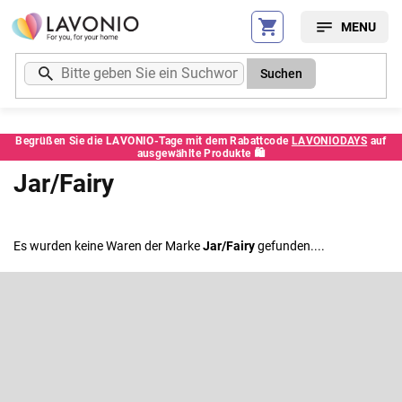
Zum
Inhalt
springen
Suchen
Begrüßen Sie die LAVONIO-Tage mit dem Rabattcode
LAVONIODAYS
auf
ausgewählte Produkte 🛍️
Jar/Fairy
Es wurden keine Waren der Marke
Jar/Fairy
gefunden....
F
u
ß
Newsletter abonnieren
z
e
Legen Sie Ihre E-Mail ein und wir werden Ihnen Informationen über
neue Produkte in unserem E-Shop zusenden.
i
l