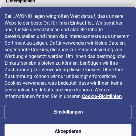
Lieferoptionen
Bei LAVONIO legen wir großen Wert darauf, dass unsere
Website der beste Ort für Ihren Einkauf ist. Wir bemühen
LAVONIO in der Welt
uns, für Sie übersichtliche und aktuelle Inhalte
bereitzustellen und Ihnen das Interessanteste aus unserem
Sortiment zu zeigen. Dafür verwenden wir kleine Dateien,
sogenannte Cookies, die auch zur Personalisierung von
Werbung eingesetzt werden. Um Ihnen das bestmögliche
Einkaufserlebnis bieten zu können, benötigen wir Ihre
Für Aktionen, Gewinnspiele und Rabatte folgen Sie uns auf:
Zustimmung zur Verwendung dieser Cookies. Ohne Ihre
Zustimmung können wir nur unbedingt erforderliche
Cookies verwenden, was bedeutet, dass wir Ihnen keine
personalisierten Inhalte anzeigen können. Weitere
Informationen finden Sie in unseren
Cookie-Richtlinien
.
Einstellungen
Copyright 2026
LAVONIO.de
. Alle Rechte vorbehalten.
Akzeptieren