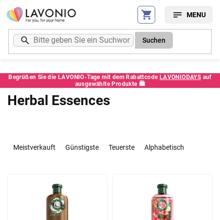
Zum
Inhalt
springen
Suchen
Begrüßen Sie die LAVONIO-Tage mit dem Rabattcode
LAVONIODAYS
auf
ausgewählte Produkte 🛍️
Herbal Essences
P
r
Meistverkauft
Günstigste
Teuerste
Alphabetisch
o
d
L
u
i
k
s
t
t
s