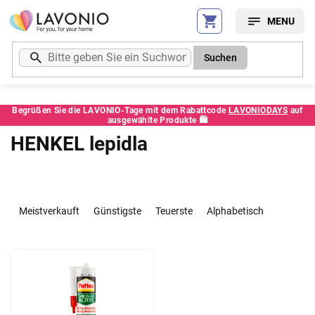
Zum
Inhalt
springen
Suchen
Begrüßen Sie die LAVONIO-Tage mit dem Rabattcode
LAVONIODAYS
auf
ausgewählte Produkte 🛍️
HENKEL lepidla
P
r
Meistverkauft
Günstigste
Teuerste
Alphabetisch
o
d
L
u
i
k
s
t
t
s