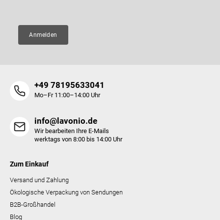
E-Mail
e
e
n
t
e
Anmelden
d
e
r
L
i
+49 78195633041
s
t
Mo–Fr 11:00–14:00 Uhr
e
info@lavonio.de
Wir bearbeiten Ihre E-Mails
werktags von 8:00 bis 14:00 Uhr
Zum Einkauf
Versand und Zahlung
Ökologische Verpackung von Sendungen
B2B-Großhandel
Blog