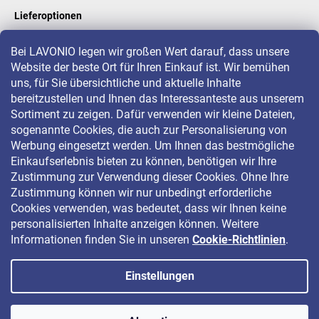
Lieferoptionen
Bei LAVONIO legen wir großen Wert darauf, dass unsere
Website der beste Ort für Ihren Einkauf ist. Wir bemühen
LAVONIO in der Welt
uns, für Sie übersichtliche und aktuelle Inhalte
bereitzustellen und Ihnen das Interessanteste aus unserem
Sortiment zu zeigen. Dafür verwenden wir kleine Dateien,
sogenannte Cookies, die auch zur Personalisierung von
Werbung eingesetzt werden. Um Ihnen das bestmögliche
Einkaufserlebnis bieten zu können, benötigen wir Ihre
Für Aktionen, Gewinnspiele und Rabatte folgen Sie uns auf:
Zustimmung zur Verwendung dieser Cookies. Ohne Ihre
Zustimmung können wir nur unbedingt erforderliche
Cookies verwenden, was bedeutet, dass wir Ihnen keine
personalisierten Inhalte anzeigen können. Weitere
Informationen finden Sie in unseren
Cookie-Richtlinien
.
Einstellungen
Copyright 2026
LAVONIO.de
. Alle Rechte vorbehalten.