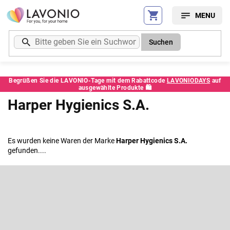
Zum
Inhalt
springen
Suchen
Begrüßen Sie die LAVONIO-Tage mit dem Rabattcode
LAVONIODAYS
auf
ausgewählte Produkte 🛍️
Harper Hygienics S.A.
Es wurden keine Waren der Marke
Harper Hygienics S.A.
gefunden....
F
u
ß
Newsletter abonnieren
z
e
Legen Sie Ihre E-Mail ein und wir werden Ihnen Informationen über
neue Produkte in unserem E-Shop zusenden.
i