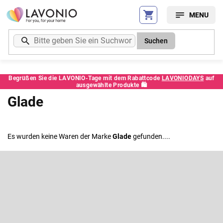
Zum
Inhalt
springen
Suchen
Begrüßen Sie die LAVONIO-Tage mit dem Rabattcode
LAVONIODAYS
auf
ausgewählte Produkte 🛍️
Glade
Es wurden keine Waren der Marke
Glade
gefunden....
F
u
ß
Newsletter abonnieren
z
e
Legen Sie Ihre E-Mail ein und wir werden Ihnen Informationen über
neue Produkte in unserem E-Shop zusenden.
i
l