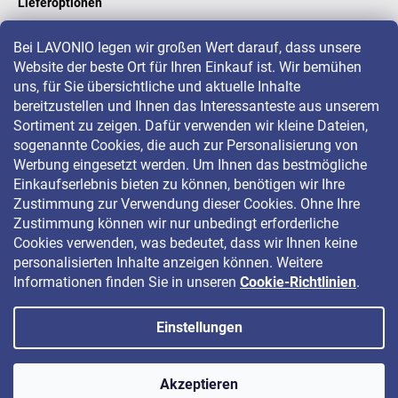
Lieferoptionen
Bei LAVONIO legen wir großen Wert darauf, dass unsere
Website der beste Ort für Ihren Einkauf ist. Wir bemühen
LAVONIO in der Welt
uns, für Sie übersichtliche und aktuelle Inhalte
bereitzustellen und Ihnen das Interessanteste aus unserem
Sortiment zu zeigen. Dafür verwenden wir kleine Dateien,
sogenannte Cookies, die auch zur Personalisierung von
Werbung eingesetzt werden. Um Ihnen das bestmögliche
Einkaufserlebnis bieten zu können, benötigen wir Ihre
Für Aktionen, Gewinnspiele und Rabatte folgen Sie uns auf:
Zustimmung zur Verwendung dieser Cookies. Ohne Ihre
Zustimmung können wir nur unbedingt erforderliche
Cookies verwenden, was bedeutet, dass wir Ihnen keine
personalisierten Inhalte anzeigen können. Weitere
Informationen finden Sie in unseren
Cookie-Richtlinien
.
Einstellungen
Copyright 2026
LAVONIO.de
. Alle Rechte vorbehalten.
Akzeptieren