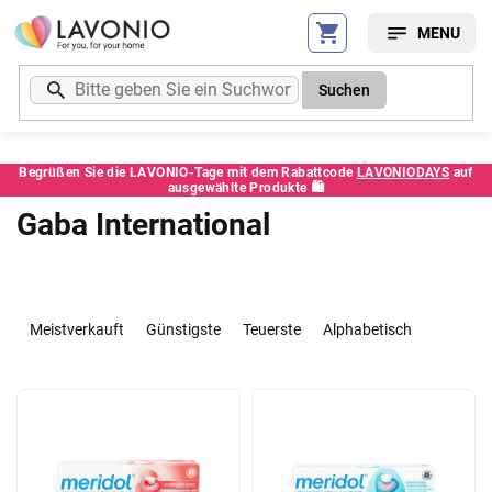
Zum
Inhalt
springen
Suchen
Begrüßen Sie die LAVONIO-Tage mit dem Rabattcode
LAVONIODAYS
auf
ausgewählte Produkte 🛍️
Gaba International
P
r
Meistverkauft
Günstigste
Teuerste
Alphabetisch
o
d
L
u
i
k
s
t
t
s