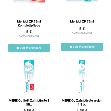
e
o
d
r
e
t
r
i
Meridol ZP 75ml
Meridol ZP 75ml
P
e
Komplettpflege
r
r
5 €
5 €
o
u
4,20 € ohne MwSt.
4,20 € ohne MwSt.
d
n
u
g
In den Warenkorb
In den Warenkorb
k
t
e
MERIDOL Soft Zahnbürste 3
MERIDOL Zahnbürste weich
Stk.
1 Stk.
9,80 €
4,30 €