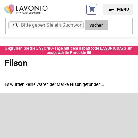
Zum
Inhalt
springen
Suchen
Begrüßen Sie die LAVONIO-Tage mit dem Rabattcode
LAVONIODAYS
auf
ausgewählte Produkte 🛍️
Filson
Es wurden keine Waren der Marke
Filson
gefunden....
F
u
ß
Newsletter abonnieren
z
e
Legen Sie Ihre E-Mail ein und wir werden Ihnen Informationen über
neue Produkte in unserem E-Shop zusenden.
i
l