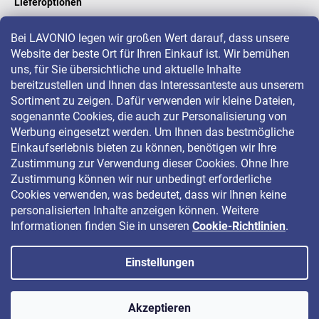
Lieferoptionen
Bei LAVONIO legen wir großen Wert darauf, dass unsere
Website der beste Ort für Ihren Einkauf ist. Wir bemühen
LAVONIO in der Welt
uns, für Sie übersichtliche und aktuelle Inhalte
bereitzustellen und Ihnen das Interessanteste aus unserem
Sortiment zu zeigen. Dafür verwenden wir kleine Dateien,
sogenannte Cookies, die auch zur Personalisierung von
Werbung eingesetzt werden. Um Ihnen das bestmögliche
Einkaufserlebnis bieten zu können, benötigen wir Ihre
Für Aktionen, Gewinnspiele und Rabatte folgen Sie uns auf:
Zustimmung zur Verwendung dieser Cookies. Ohne Ihre
Zustimmung können wir nur unbedingt erforderliche
Cookies verwenden, was bedeutet, dass wir Ihnen keine
personalisierten Inhalte anzeigen können. Weitere
Informationen finden Sie in unseren
Cookie-Richtlinien
.
Einstellungen
Copyright 2026
LAVONIO.de
. Alle Rechte vorbehalten.
Akzeptieren