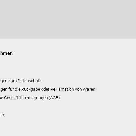
i
s
t
e
ehmen
ngen zum Datenschutz
gen für die Rückgabe oder Reklamation von Waren
ne Geschäftsbedingungen (AGB)
um