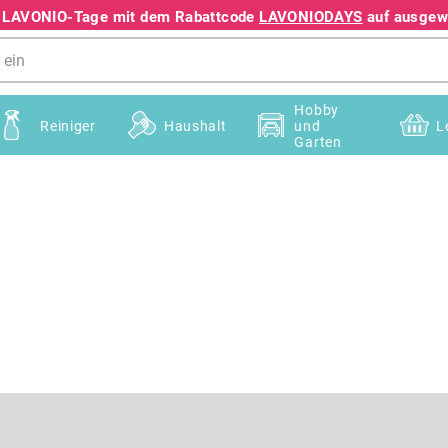
e LAVONIO-Tage mit dem Rabattcode
LAVONIODAYS
auf ausgewä
+49 78195633041
Hobby
Reiniger
Haushalt
und
L
Garten
E-Mail