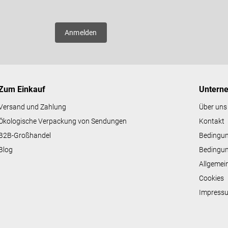
er neue
Anmelden
Zum Einkauf
Untern
Versand und Zahlung
Über uns
Ökologische Verpackung von Sendungen
Kontakt
B2B-Großhandel
Bedingu
Blog
Bedingun
Allgemei
Cookies
Impress