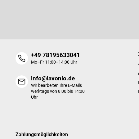
Newsletter abonnieren
z
e
Legen Sie Ihre E-Mail ein und wir werden Ihnen Informationen üb
i
Produkte in unserem E-Shop zusenden.
l
e
+49 78195633041
Mo–Fr 11:00–14:00 Uhr
info@lavonio.de
Wir bearbeiten Ihre E-Mails
werktags von 8:00 bis 14:00
Uhr
Zahlungsmöglichkeiten