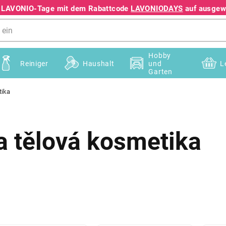
e LAVONIO-Tage mit dem Rabattcode
LAVONIODAYS
auf ausgewä
+49 78195633041
Hobby
Reiniger
Haushalt
und
L
Garten
tika
a tělová kosmetika