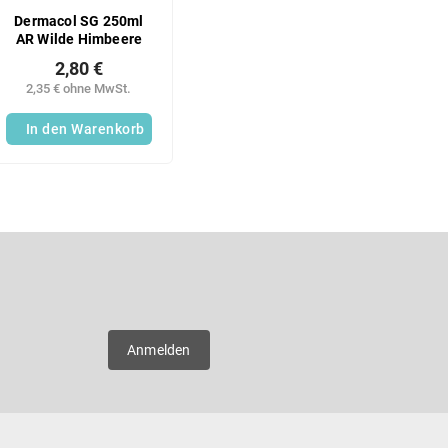
Dermacol SG 250ml
AR Wilde Himbeere
2,80 €
2,35 € ohne MwSt.
In den Warenkorb
S
t
e
u
E-Mail
e
r
e
er neue
l
Anmelden
e
m
e
n
t