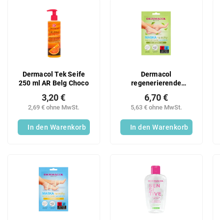
u
L
k
i
t
s
s
t
o
e
r
d
t
e
Dermacol Tek Seife
Dermacol
i
r
250 ml AR Belg Choco
regenerierende
e
P
Fußmaske
r
3,20 €
6,70 €
r
u
2,69 € ohne MwSt.
5,63 € ohne MwSt.
o
n
d
In den Warenkorb
In den Warenkorb
g
u
k
t
e