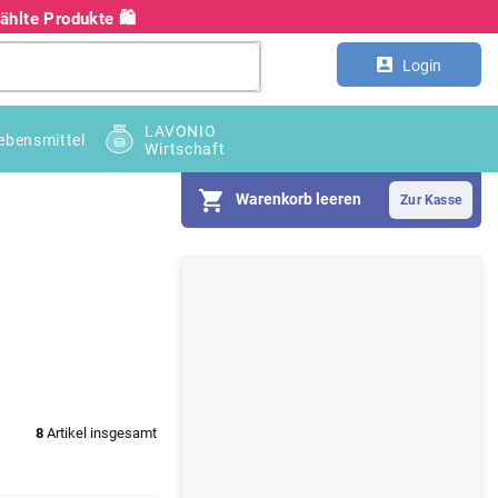
hlte Produkte 🛍️
Kontakt
Großhandel B2B
Login
LAVONIO
ebensmittel
Wirtschaft
Warenkorb leeren
S
e
i
t
e
8
Artikel insgesamt
n
l
e