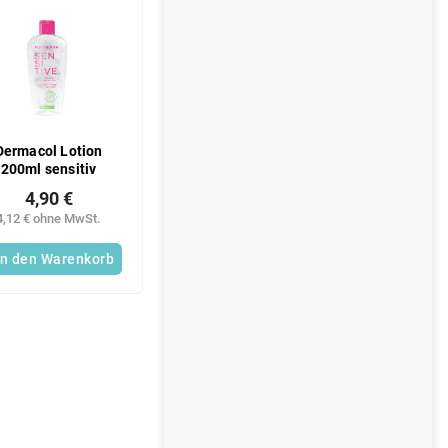
i
s
t
e
Dermacol Lotion
200ml sensitiv
4,90 €
4,12 € ohne MwSt.
In den Warenkorb