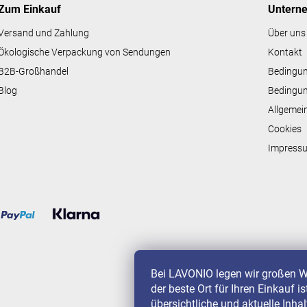
e
Zum Einkauf
Untern
d
e
Versand und Zahlung
Über uns
r
Ökologische Verpackung von Sendungen
Kontakt
L
i
B2B-Großhandel
Bedingu
s
Blog
Bedingun
t
e
Allgemei
Cookies
Impress
Bei LAVONIO legen wir großen W
der beste Ort für Ihren Einkauf i
übersichtliche und aktuelle Inha