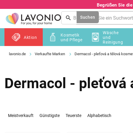
Zum
Begrüßen Sie di
Inhalt
springen
Suchen
Wäsche
Kosmetik
Aktion
und
und Pflege
Reinigung
Verkaufte Marken
Dermacol - pleťová a tělová kosme
Dermacol - pleťová 
P
r
Meistverkauft
Günstigste
Teuerste
Alphabetisch
o
d