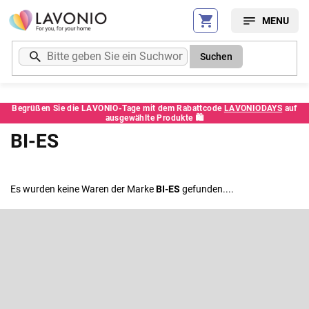
Zum
Inhalt
springen
Suchen
Begrüßen Sie die LAVONIO-Tage mit dem Rabattcode
LAVONIODAYS
auf
ausgewählte Produkte 🛍️
BI-ES
Es wurden keine Waren der Marke
BI-ES
gefunden....
F
u
ß
Newsletter abonnieren
z
e
Legen Sie Ihre E-Mail ein und wir werden Ihnen Informationen über
neue Produkte in unserem E-Shop zusenden.
i
l