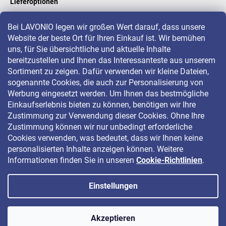
Lieferoptionen
Bei LAVONIO legen wir großen Wert darauf, dass unsere
Website der beste Ort für Ihren Einkauf ist. Wir bemühen
LAVONIO in der Welt
uns, für Sie übersichtliche und aktuelle Inhalte
bereitzustellen und Ihnen das Interessanteste aus unserem
Sortiment zu zeigen. Dafür verwenden wir kleine Dateien,
sogenannte Cookies, die auch zur Personalisierung von
Werbung eingesetzt werden. Um Ihnen das bestmögliche
Einkaufserlebnis bieten zu können, benötigen wir Ihre
Für Aktionen, Gewinnspiele und Rabatte folgen Sie uns auf:
Zustimmung zur Verwendung dieser Cookies. Ohne Ihre
Zustimmung können wir nur unbedingt erforderliche
Cookies verwenden, was bedeutet, dass wir Ihnen keine
personalisierten Inhalte anzeigen können. Weitere
Informationen finden Sie in unseren
Cookie-Richtlinien
.
Einstellungen
Copyright 2026
LAVONIO.de
. Alle Rechte vorbehalten.
Akzeptieren